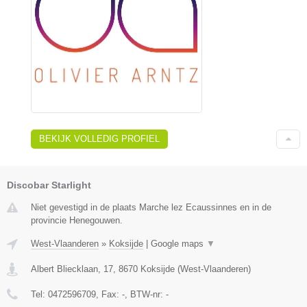
BEKIJK VOLLEDIG PROFIEL
Discobar Starlight
Niet gevestigd in de plaats Marche lez Ecaussinnes en in de
provincie Henegouwen.
West-Vlaanderen
»
Koksijde
|
Google maps
▼
Albert Bliecklaan, 17
,
8670
Koksijde
(
West-Vlaanderen
)
Tel:
0472596709
, Fax:
-
, BTW-nr:
-