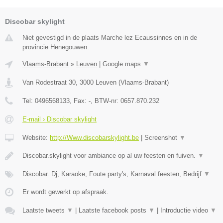
Discobar skylight
Niet gevestigd in de plaats Marche lez Ecaussinnes en in de
provincie Henegouwen.
Vlaams-Brabant
»
Leuven
|
Google maps
▼
Van Rodestraat 30
,
3000
Leuven
(
Vlaams-Brabant
)
Tel:
0496568133
, Fax:
-
, BTW-nr:
0657.870.232
E-mail › Discobar skylight
Website:
http://Www.discobarskylight.be
|
Screenshot
▼
Discobar.skylight voor ambiance op al uw feesten en fuiven.
▼
Discobar. Dj, Karaoke, Foute party's, Karnaval feesten, Bedrijf
▼
Er wordt gewerkt op afspraak.
Laatste tweets
▼
|
Laatste facebook posts
▼
|
Introductie video
▼