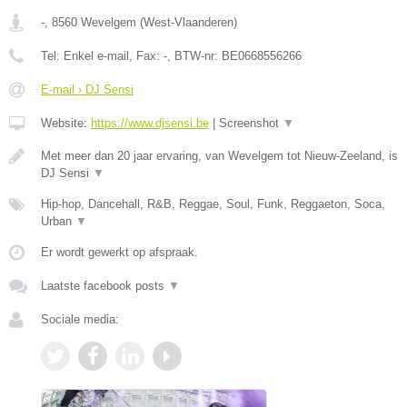
-
,
8560
Wevelgem
(
West-Vlaanderen
)
Tel:
Enkel e-mail
, Fax:
-
, BTW-nr:
BE0668556266
E-mail › DJ Sensi
Website:
https://www.djsensi.be
|
Screenshot
▼
Met meer dan 20 jaar ervaring, van Wevelgem tot Nieuw-Zeeland, is
DJ Sensi
▼
Hip-hop, Dancehall, R&B, Reggae, Soul, Funk, Reggaeton, Soca,
Urban
▼
Er wordt gewerkt op afspraak.
Laatste facebook posts
▼
Sociale media: