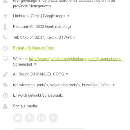
Niet gevestigd in de plaats Marche lez Ecaussinnes en in de
provincie Henegouwen.
Limburg
»
Genk
|
Google maps
▼
Keistraat 20
,
3600
Genk
(
Limburg
)
Tel:
0478 54 02 37
, Fax:
-
, BTW-nr:
-
E-mail › Dj Manuel Cops
Website:
http://www.dj-vinden.be/dj/limburg/genk/dj-manuel-cops
|
Screenshot
▼
All Round DJ MANUEL COPS
▼
trouwfeesten, party's, verjaardag party's, huwelijks jubilea,
▼
Er wordt gewerkt op afspraak.
Sociale media: