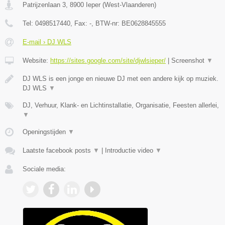
Patrijzenlaan 3
,
8900
Ieper
(
West-Vlaanderen
)
Tel:
0498517440
, Fax:
-
, BTW-nr:
BE0628845555
E-mail › DJ WLS
Website:
https://sites.google.com/site/djwlsieper/
|
Screenshot
▼
DJ WLS is een jonge en nieuwe DJ met een andere kijk op muziek.
DJ WLS
▼
DJ, Verhuur, Klank- en Lichtinstallatie, Organisatie, Feesten allerlei,
▼
Openingstijden
▼
Laatste facebook posts
▼
|
Introductie video
▼
Sociale media: