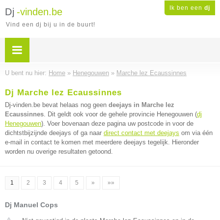
Ik ben een
dj
Dj
-vinden.be
Vind een dj bij u in de buurt!
U bent nu hier:
Home
»
Henegouwen
»
Marche lez Ecaussinnes
Dj Marche lez Ecaussinnes
Dj-vinden.be bevat helaas nog geen
deejays in Marche lez
Ecaussinnes
. Dit geldt ook voor de gehele provincie Henegouwen (
dj
Henegouwen
). Voer bovenaan deze pagina uw postcode in voor de
dichtstbijzijnde deejays of ga naar
direct contact met deejays
om via één
e-mail in contact te komen met meerdere deejays tegelijk. Hieronder
worden nu overige resultaten getoond.
1
2
3
4
5
»
»»
Dj Manuel Cops