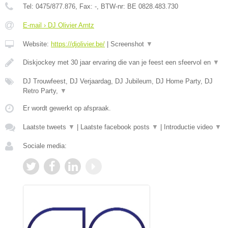
Tel:
0475/877.876
, Fax:
-
, BTW-nr:
BE 0828.483.730
E-mail › DJ Olivier Arntz
Website:
https://djolivier.be/
|
Screenshot
▼
Diskjockey met 30 jaar ervaring die van je feest een sfeervol en
▼
DJ Trouwfeest, DJ Verjaardag, DJ Jubileum, DJ Home Party, DJ
Retro Party,
▼
Er wordt gewerkt op afspraak.
Laatste tweets
▼
|
Laatste facebook posts
▼
|
Introductie video
▼
Sociale media: