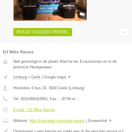
BEKIJK VOLLEDIG PROFIEL
DJ Mike Raverz
Niet gevestigd in de plaats Marche lez Ecaussinnes en in de
provincie Henegouwen.
Limburg
»
Genk
|
Google maps
▼
Hondsbos 6 bus 24
,
3600
Genk
(
Limburg
)
Tel:
0032489343855
, Fax:
-
, BTW-nr:
-
E-mail › DJ Mike Raverz
Website:
http://mixcloud.com/mike-raverz
|
Screenshot
▼
Organiseert u een feestje en zoekt een dj die geschikt ervoor is?