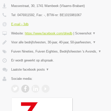
Massestraat, 30
,
1741
Wambeek
(
Vlaams-Brabant
)
Tel:
0476911592
, Fax:
-
, BTW-nr:
BE1015981067
E-mail › 3db
Website:
https://www.facebook.com/driedb
|
Screenshot
▼
Voor alle bedrijfsfeesten, 30-jaar, 40-jaar, 50-jaarfeesten,
▼
Fuiven Nineties, Fuiven Eighties, Bedrijfsfeesten 's Avonds,
▼
Er wordt gewerkt op afspraak.
Laatste facebook posts
▼
Sociale media: