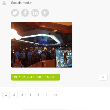
Sociale media:
BEKIJK VOLLEDIG PROFIEL
1
2
3
4
5
»
»»