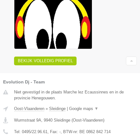
BEKIJK VOLLEDIG PROFIEL
Evolution Dj - Team
Niet gevestigd in de plaats Marche lez Ecaussinnes en in de
provincie Henegouwen.
Oost-Vlaanderen
»
Sleidinge
|
Google maps
▼
Wurmstraat 9A
,
9940
Sleidinge
(
Oost-Vlaanderen
)
Tel:
0495/22.96.61
, Fax:
-
, BTW-nr:
BE 0862 842 714