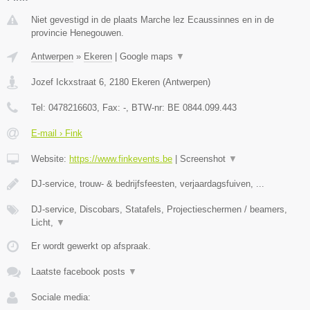
Niet gevestigd in de plaats Marche lez Ecaussinnes en in de
provincie Henegouwen.
Antwerpen
»
Ekeren
|
Google maps
▼
Jozef Ickxstraat 6
,
2180
Ekeren
(
Antwerpen
)
Tel:
0478216603
, Fax:
-
, BTW-nr:
BE 0844.099.443
E-mail › Fink
Website:
https://www.finkevents.be
|
Screenshot
▼
DJ-service, trouw- & bedrijfsfeesten, verjaardagsfuiven, ...
DJ-service, Discobars, Statafels, Projectieschermen / beamers,
Licht,
▼
Er wordt gewerkt op afspraak.
Laatste facebook posts
▼
Sociale media: