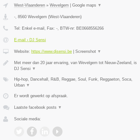
West-Vlaanderen
»
Wevelgem
|
Google maps
▼
-
,
8560
Wevelgem
(
West-Vlaanderen
)
Tel:
Enkel e-mail
, Fax:
-
, BTW-nr:
BE0668556266
E-mail › DJ Sensi
Website:
https://www.djsensi.be
|
Screenshot
▼
Met meer dan 20 jaar ervaring, van Wevelgem tot Nieuw-Zeeland, is
DJ Sensi
▼
Hip-hop, Dancehall, R&B, Reggae, Soul, Funk, Reggaeton, Soca,
Urban
▼
Er wordt gewerkt op afspraak.
Laatste facebook posts
▼
Sociale media: