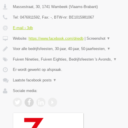
Massestraat, 30
,
1741
Wambeek
(
Vlaams-Brabant
)
Tel:
0476911592
, Fax:
-
, BTW-nr:
BE1015981067
E-mail › 3db
Website:
https://www.facebook.com/driedb
|
Screenshot
▼
Voor alle bedrijfsfeesten, 30-jaar, 40-jaar, 50-jaarfeesten,
▼
Fuiven Nineties, Fuiven Eighties, Bedrijfsfeesten 's Avonds,
▼
Er wordt gewerkt op afspraak.
Laatste facebook posts
▼
Sociale media: