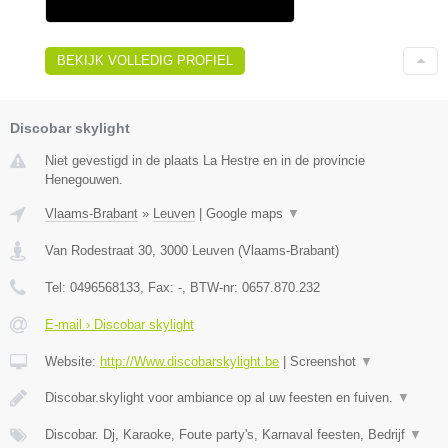
BEKIJK VOLLEDIG PROFIEL
Discobar skylight
Niet gevestigd in de plaats La Hestre en in de provincie
Henegouwen.
Vlaams-Brabant
»
Leuven
|
Google maps
▼
Van Rodestraat 30
,
3000
Leuven
(
Vlaams-Brabant
)
Tel:
0496568133
, Fax:
-
, BTW-nr:
0657.870.232
E-mail › Discobar skylight
Website:
http://Www.discobarskylight.be
|
Screenshot
▼
Discobar.skylight voor ambiance op al uw feesten en fuiven.
▼
Discobar. Dj, Karaoke, Foute party's, Karnaval feesten, Bedrijf
▼