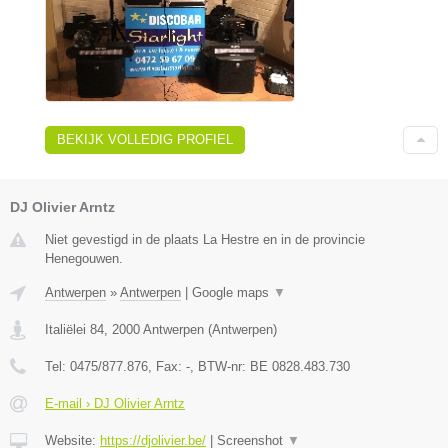
BEKIJK VOLLEDIG PROFIEL
DJ Olivier Arntz
Niet gevestigd in de plaats La Hestre en in de provincie
Henegouwen.
Antwerpen
»
Antwerpen
|
Google maps
▼
Italiëlei 84
,
2000
Antwerpen
(
Antwerpen
)
Tel:
0475/877.876
, Fax:
-
, BTW-nr:
BE 0828.483.730
E-mail › DJ Olivier Arntz
Website:
https://djolivier.be/
|
Screenshot
▼