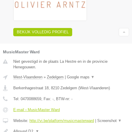
BEKIJK VOLLEDIG PROFIEL
MusicMaster Ward
Niet gevestigd in de plaats La Hestre en in de provincie
Henegouwen.
West-Vlaanderen
»
Zedelgem
|
Google maps
▼
Berkenhagestraat 18
,
8210
Zedelgem
(
West-Vlaanderen
)
Tel:
0470088659
, Fax:
-
, BTW-nr:
-
E-mail › MusicMaster Ward
Website:
http://vi.be/platform/musicmasterward
|
Screenshot
▼
Allround DJ:
▼