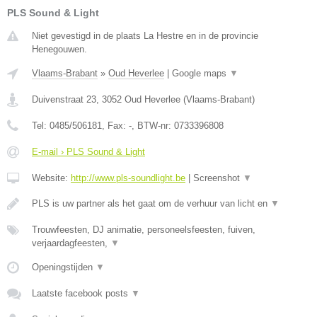
PLS Sound & Light
Niet gevestigd in de plaats La Hestre en in de provincie
Henegouwen.
Vlaams-Brabant
»
Oud Heverlee
|
Google maps
▼
Duivenstraat 23
,
3052
Oud Heverlee
(
Vlaams-Brabant
)
Tel:
0485/506181
, Fax:
-
, BTW-nr:
0733396808
E-mail › PLS Sound & Light
Website:
http://www.pls-soundlight.be
|
Screenshot
▼
PLS is uw partner als het gaat om de verhuur van licht en
▼
Trouwfeesten, DJ animatie, personeelsfeesten, fuiven,
verjaardagfeesten,
▼
Openingstijden
▼
Laatste facebook posts
▼