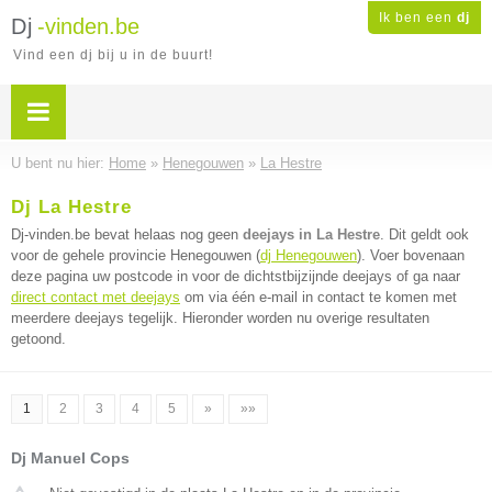
Ik ben een
dj
Dj
-vinden.be
Vind een dj bij u in de buurt!
U bent nu hier:
Home
»
Henegouwen
»
La Hestre
Dj La Hestre
Dj-vinden.be bevat helaas nog geen
deejays in La Hestre
. Dit geldt ook
voor de gehele provincie Henegouwen (
dj Henegouwen
). Voer bovenaan
deze pagina uw postcode in voor de dichtstbijzijnde deejays of ga naar
direct contact met deejays
om via één e-mail in contact te komen met
meerdere deejays tegelijk. Hieronder worden nu overige resultaten
getoond.
1
2
3
4
5
»
»»
Dj Manuel Cops