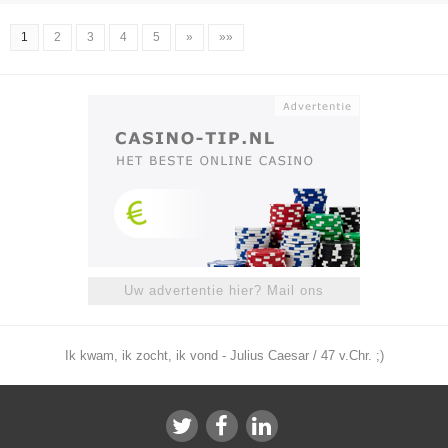
1
2
3
4
5
»
»»
Uw advertentie hier? Mail ons
Ik kwam, ik zocht, ik vond - Julius Caesar / 47 v.Chr. ;)