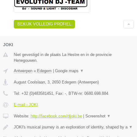
BEKIJK VOLLEDIG PROFIEL
JOKI
Niet gevestigd in de plaats La Hestre en in de provincie
Henegouwen.
Antwerpen
»
Edegem
|
Google maps
▼
August Coolslaan, 3
,
2650
Edegem
(
Antwerpen
)
Tel:
+32 (0)483581451
, Fax:
-
, BTW-nr:
0680.698.884
E-mail › JOKI
Website:
http://facebook.com/djjoki.be
|
Screenshot
▼
JOKI's musical journey is an exploration of identity, shaped by a
▼