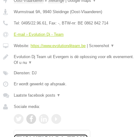
Oost-Vlaanderen
»
Sleidinge
|
Google maps
▼
Wurmstraat 9A
,
9940
Sleidinge
(
Oost-Vlaanderen
)
Tel:
0495/22.96.61
, Fax:
-
, BTW-nr:
BE 0862 842 714
E-mail › Evolution Dj - Team
Website:
https://www.evolutiondjteam.be
|
Screenshot
▼
Evolution Dj Team uit Evergem is dé oplossing voor elk evenement.
Of u nu
▼
Diensten: DJ
Er wordt gewerkt op afspraak.
Laatste facebook posts
▼
Sociale media: