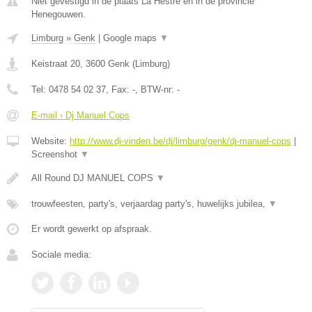
Niet gevestigd in de plaats La Hestre en in de provincie
Henegouwen.
Limburg
»
Genk
|
Google maps
▼
Keistraat 20
,
3600
Genk
(
Limburg
)
Tel:
0478 54 02 37
, Fax:
-
, BTW-nr:
-
E-mail › Dj Manuel Cops
Website:
http://www.dj-vinden.be/dj/limburg/genk/dj-manuel-cops
|
Screenshot
▼
All Round DJ MANUEL COPS
▼
trouwfeesten, party's, verjaardag party's, huwelijks jubilea,
▼
Er wordt gewerkt op afspraak.
Sociale media: