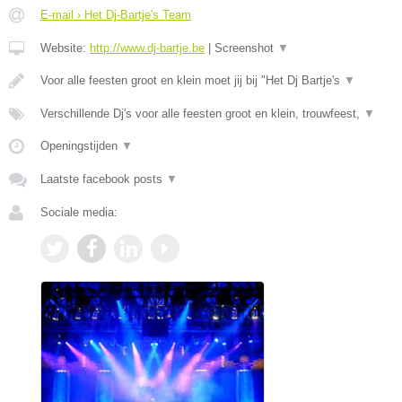
E-mail › Het Dj-Bartje's Team
Website:
http://www.dj-bartje.be
|
Screenshot
▼
Voor alle feesten groot en klein moet jij bij "Het Dj Bartje's
▼
Verschillende Dj's voor alle feesten groot en klein, trouwfeest,
▼
Openingstijden
▼
Laatste facebook posts
▼
Sociale media: