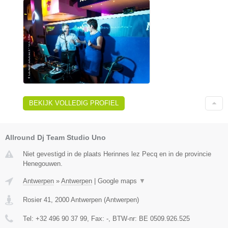
BEKIJK VOLLEDIG PROFIEL
Allround Dj Team Studio Uno
Niet gevestigd in de plaats Herinnes lez Pecq en in de provincie
Henegouwen.
Antwerpen
»
Antwerpen
|
Google maps
▼
Rosier 41
,
2000
Antwerpen
(
Antwerpen
)
Tel:
+32 496 90 37 99
, Fax:
-
, BTW-nr:
BE 0509.926.525