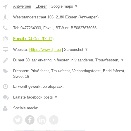
Antwerpen
»
Ekeren
|
Google maps
▼
Weerstandersstraat 103
,
2180
Ekeren
(
Antwerpen
)
Tel:
0477264933
, Fax:
-
, BTW-nr:
BE0827676056
E-mail › DJ Gert (DJ IT)
Website:
Https://www.djit.be
|
Screenshot
▼
Dj met 30 jaar ervaring in feesten in vlaanderen. Trouwfeesten,
▼
Diensten: Privé feest, Trouwfeest, Verjaardagsfeest, Bedrijfsfeest,
Sweet 16
Er wordt gewerkt op afspraak.
Laatste facebook posts
▼
Sociale media: