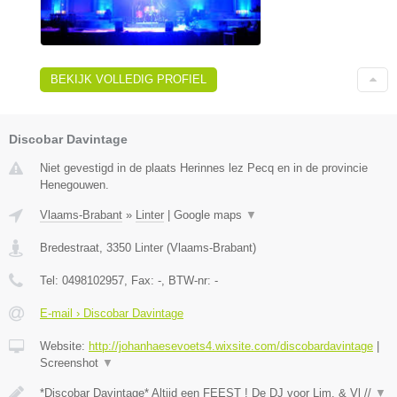
BEKIJK VOLLEDIG PROFIEL
Discobar Davintage
Niet gevestigd in de plaats Herinnes lez Pecq en in de provincie
Henegouwen.
Vlaams-Brabant
»
Linter
|
Google maps
▼
Bredestraat
,
3350
Linter
(
Vlaams-Brabant
)
Tel:
0498102957
, Fax:
-
, BTW-nr:
-
E-mail › Discobar Davintage
Website:
http://johanhaesevoets4.wixsite.com/discobardavintage
|
Screenshot
▼
*Discobar Davintage* Altijd een FEEST ! De DJ voor Lim. & Vl //
▼