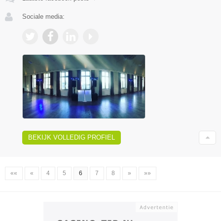
Sociale media:
BEKIJK VOLLEDIG PROFIEL
««
«
4
5
6
7
8
»
»»