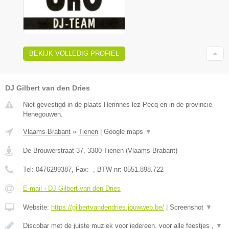
BEKIJK VOLLEDIG PROFIEL
DJ Gilbert van den Dries
Niet gevestigd in de plaats Herinnes lez Pecq en in de provincie
Henegouwen.
Vlaams-Brabant
»
Tienen
|
Google maps
▼
De Brouwerstraat 37
,
3300
Tienen
(
Vlaams-Brabant
)
Tel:
0476299387
, Fax:
-
, BTW-nr:
0551.898.722
E-mail › DJ Gilbert van den Dries
Website:
https://gilbertvandendries.jouwweb.be/
|
Screenshot
▼
Discobar met de juiste muziek voor iedereen. voor alle feestjes ,
▼