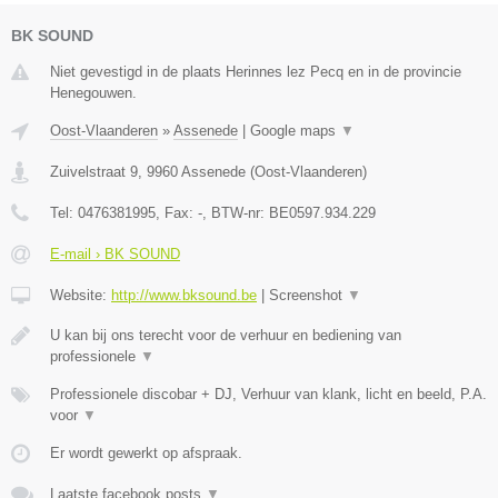
BK SOUND
Niet gevestigd in de plaats Herinnes lez Pecq en in de provincie
Henegouwen.
Oost-Vlaanderen
»
Assenede
|
Google maps
▼
Zuivelstraat 9
,
9960
Assenede
(
Oost-Vlaanderen
)
Tel:
0476381995
, Fax:
-
, BTW-nr:
BE0597.934.229
E-mail › BK SOUND
Website:
http://www.bksound.be
|
Screenshot
▼
U kan bij ons terecht voor de verhuur en bediening van
professionele
▼
Professionele discobar + DJ, Verhuur van klank, licht en beeld, P.A.
voor
▼
Er wordt gewerkt op afspraak.
Laatste facebook posts
▼