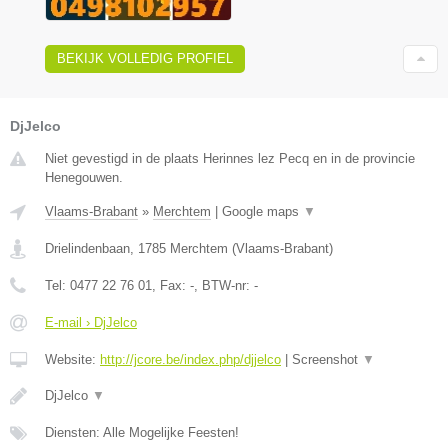
BEKIJK VOLLEDIG PROFIEL
DjJelco
Niet gevestigd in de plaats Herinnes lez Pecq en in de provincie
Henegouwen.
Vlaams-Brabant
»
Merchtem
|
Google maps
▼
Drielindenbaan
,
1785
Merchtem
(
Vlaams-Brabant
)
Tel:
0477 22 76 01
, Fax:
-
, BTW-nr:
-
E-mail › DjJelco
Website:
http://jcore.be/index.php/djjelco
|
Screenshot
▼
DjJelco
▼
Diensten: Alle Mogelijke Feesten!