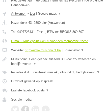
Niet gevestigd in de plaats Herinnes lez Pecq en in de provincie
Henegouwen.
Antwerpen
»
Lier
|
Google maps
▼
Hazendonk 43
,
2500
Lier
(
Antwerpen
)
Tel:
0497723131
, Fax:
-
, BTW-nr:
BE0865.869.807
E-mail › Musicpoint Uw DJ voor een memorabel feest
Website:
http://www.musicpoint.be
|
Screenshot
▼
Musicpoint is een gespecialiseerd DJ voor trouwfeesten en
bedrijfsevents.
▼
trouwfeest dj, trouwfeest muziek, allround dj, bedrijfsevent,
▼
Er wordt gewerkt op afspraak.
Laatste facebook posts
▼
Sociale media: