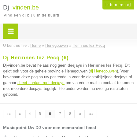
Ik ben een
dj
Dj
-vinden.be
Vind een dj bij u in de buurt!
U bent nu hier:
Home
»
Henegouwen
»
Herinnes lez Pecq
Dj Herinnes lez Pecq (6)
Dj-vinden.be bevat helaas nog geen
deejays in Herinnes lez Pecq
. Dit
geldt ook voor de gehele provincie Henegouwen (
dj Henegouwen
). Voer
bovenaan deze pagina uw postcode in voor de dichtstbijzijnde deejays of
ga naar
direct contact met deejays
om via één e-mail in contact te komen
met meerdere deejays tegelijk. Hieronder worden nu overige resultaten
getoond.
««
«
4
5
6
7
8
»
»»
Musicpoint Uw DJ voor een memorabel feest