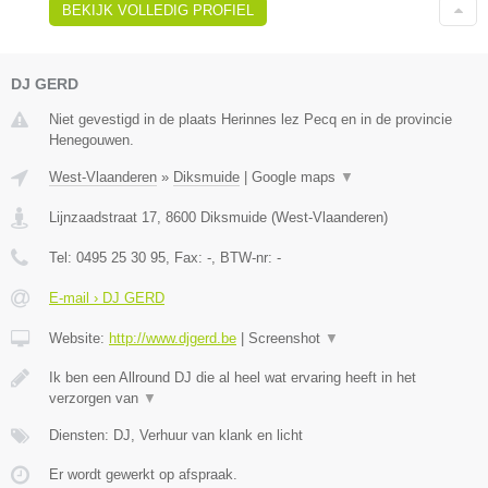
BEKIJK VOLLEDIG PROFIEL
DJ GERD
Niet gevestigd in de plaats Herinnes lez Pecq en in de provincie
Henegouwen.
West-Vlaanderen
»
Diksmuide
|
Google maps
▼
Lijnzaadstraat 17
,
8600
Diksmuide
(
West-Vlaanderen
)
Tel:
0495 25 30 95
, Fax:
-
, BTW-nr:
-
E-mail › DJ GERD
Website:
http://www.djgerd.be
|
Screenshot
▼
Ik ben een Allround DJ die al heel wat ervaring heeft in het
verzorgen van
▼
Diensten: DJ, Verhuur van klank en licht
Er wordt gewerkt op afspraak.