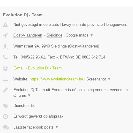
Evolution Dj - Team
Niet gevestigd in de plaats Havay en in de provincie Henegouwen.
Oost-Vlaanderen
»
Sleidinge
|
Google maps
▼
Wurmstraat 9A
,
9940
Sleidinge
(
Oost-Vlaanderen
)
Tel:
0495/22.96.61
, Fax:
-
, BTW-nr:
BE 0862 842 714
E-mail › Evolution Dj - Team
Website:
https://www.evolutiondjteam.be
|
Screenshot
▼
Evolution Dj Team uit Evergem is dé oplossing voor elk evenement.
Of u nu
▼
Diensten: DJ
Er wordt gewerkt op afspraak.
Laatste facebook posts
▼