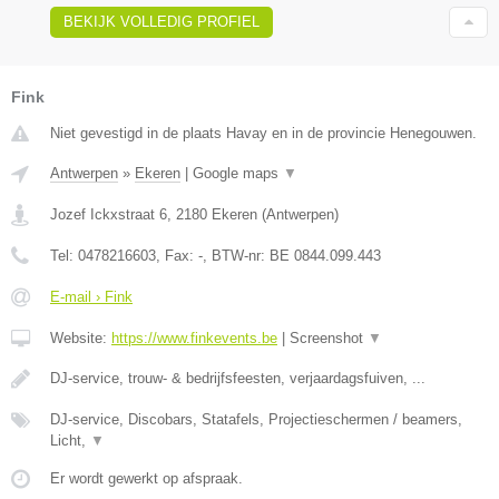
BEKIJK VOLLEDIG PROFIEL
Fink
Niet gevestigd in de plaats Havay en in de provincie Henegouwen.
Antwerpen
»
Ekeren
|
Google maps
▼
Jozef Ickxstraat 6
,
2180
Ekeren
(
Antwerpen
)
Tel:
0478216603
, Fax:
-
, BTW-nr:
BE 0844.099.443
E-mail › Fink
Website:
https://www.finkevents.be
|
Screenshot
▼
DJ-service, trouw- & bedrijfsfeesten, verjaardagsfuiven, ...
DJ-service, Discobars, Statafels, Projectieschermen / beamers,
Licht,
▼
Er wordt gewerkt op afspraak.