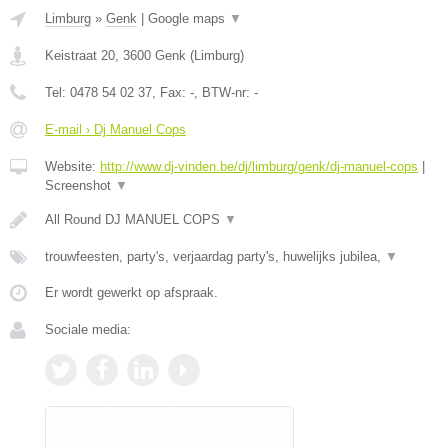
Limburg
»
Genk
|
Google maps
▼
Keistraat 20
,
3600
Genk
(
Limburg
)
Tel:
0478 54 02 37
, Fax:
-
, BTW-nr:
-
E-mail › Dj Manuel Cops
Website:
http://www.dj-vinden.be/dj/limburg/genk/dj-manuel-cops
|
Screenshot
▼
All Round DJ MANUEL COPS
▼
trouwfeesten, party's, verjaardag party's, huwelijks jubilea,
▼
Er wordt gewerkt op afspraak.
Sociale media: