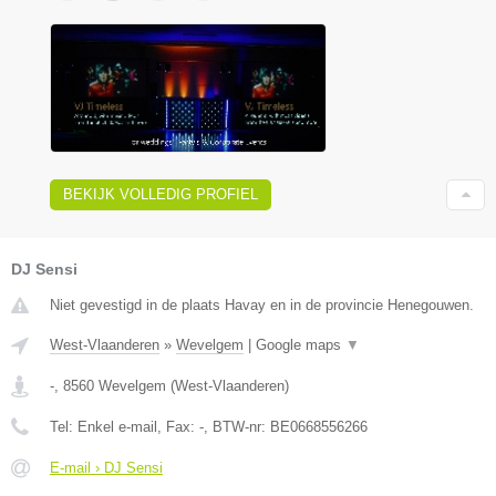
BEKIJK VOLLEDIG PROFIEL
DJ Sensi
Niet gevestigd in de plaats Havay en in de provincie Henegouwen.
West-Vlaanderen
»
Wevelgem
|
Google maps
▼
-
,
8560
Wevelgem
(
West-Vlaanderen
)
Tel:
Enkel e-mail
, Fax:
-
, BTW-nr:
BE0668556266
E-mail › DJ Sensi