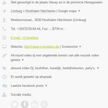
Niet gevestigd in de plaats Havay en in de provincie Henegouwen.
Limburg
»
Houthalen Helchteren
|
Google maps
▼
Meidoornstraat,
,
3530
Houthalen Helchteren
(
Limburg
)
Tel:
+32472/29.64.44
, Fax:
-
, BTW-nr:
-
E-mail › Vj timeless
Website:
http://www.vj-timeless.be
|
Screenshot
▼
All-round video dj met uitgebreide kennis van alle muziek video
genres
▼
alround video Dj, bruiloften, huwelijk, bedrijfsfeesten, party's,
▼
Er wordt gewerkt op afspraak.
Laatste facebook posts
▼
Sociale media: