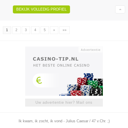
BEKIJK VOLLEDIG PROFIEL
1
2
3
4
5
»
»»
Uw advertentie hier? Mail ons
Ik kwam, ik zocht, ik vond - Julius Caesar / 47 v.Chr. ;)