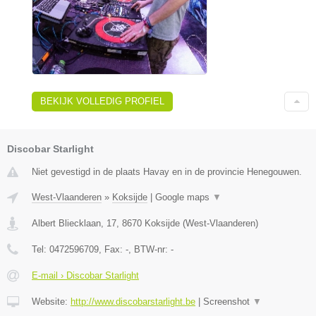
BEKIJK VOLLEDIG PROFIEL
Discobar Starlight
Niet gevestigd in de plaats Havay en in de provincie Henegouwen.
West-Vlaanderen
»
Koksijde
|
Google maps
▼
Albert Bliecklaan, 17
,
8670
Koksijde
(
West-Vlaanderen
)
Tel:
0472596709
, Fax:
-
, BTW-nr:
-
E-mail › Discobar Starlight
Website:
http://www.discobarstarlight.be
|
Screenshot
▼