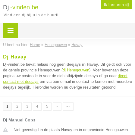
Ik ben een
dj
Dj
-vinden.be
Vind een dj bij u in de buurt!
U bent nu hier:
Home
»
Henegouwen
»
Havay
Dj Havay
Dj-vinden.be bevat helaas nog geen
deejays in Havay
. Dit geldt ook voor
de gehele provincie Henegouwen (
dj Henegouwen
). Voer bovenaan deze
pagina uw postcode in voor de dichtstbijzijnde deejays of ga naar
direct
contact met deejays
om via één e-mail in contact te komen met meerdere
deejays tegelijk. Hieronder worden nu overige resultaten getoond.
1
2
3
4
5
»
»»
Dj Manuel Cops
Niet gevestigd in de plaats Havay en in de provincie Henegouwen.