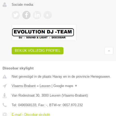
Sociale media:
BEKIJK VOLLEDIG PROFIEL
Discobar skylight
Niet gevestigd in de plaats Havay en in de provincie Henegouwen.
Vlaams-Brabant
»
Leuven
|
Google maps
▼
Van Rodestraat 30
,
3000
Leuven
(
Vlaams-Brabant
)
Tel:
0496568133
, Fax:
-
, BTW-nr:
0657.870.232
E-mail › Discobar skylight