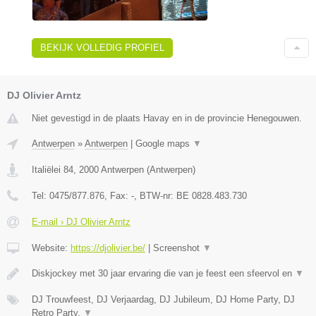
BEKIJK VOLLEDIG PROFIEL
DJ Olivier Arntz
Niet gevestigd in de plaats Havay en in de provincie Henegouwen.
Antwerpen
»
Antwerpen
|
Google maps
▼
Italiëlei 84
,
2000
Antwerpen
(
Antwerpen
)
Tel:
0475/877.876
, Fax:
-
, BTW-nr:
BE 0828.483.730
E-mail › DJ Olivier Arntz
Website:
https://djolivier.be/
|
Screenshot
▼
Diskjockey met 30 jaar ervaring die van je feest een sfeervol en
▼
DJ Trouwfeest, DJ Verjaardag, DJ Jubileum, DJ Home Party, DJ
Retro Party,
▼