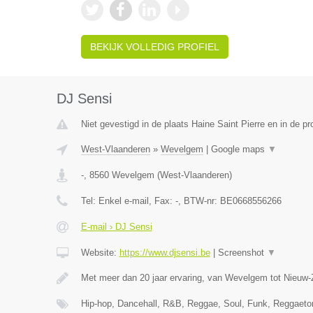
BEKIJK VOLLEDIG PROFIEL
DJ Sensi
Niet gevestigd in de plaats Haine Saint Pierre en in de 
West-Vlaanderen
»
Wevelgem
|
Google maps
▼
-
,
8560
Wevelgem
(
West-Vlaanderen
)
Tel:
Enkel e-mail
, Fax:
-
, BTW-nr:
BE0668556266
E-mail › DJ Sensi
Website:
https://www.djsensi.be
|
Screenshot
▼
Met meer dan 20 jaar ervaring, van Wevelgem tot Nieuw-
Hip-hop, Dancehall, R&B, Reggae, Soul, Funk, Reggaet