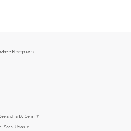
provincie Henegouwen.
Zeeland, is DJ Sensi
▼
on, Soca, Urban
▼