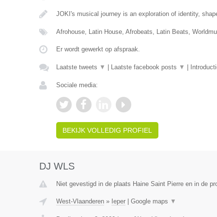
JOKI's musical journey is an exploration of identity, sha
Afrohouse, Latin House, Afrobeats, Latin Beats, Worldm
Er wordt gewerkt op afspraak.
Laatste tweets
▼
|
Laatste facebook posts
▼
|
Introduct
Sociale media:
BEKIJK VOLLEDIG PROFIEL
DJ WLS
Niet gevestigd in de plaats Haine Saint Pierre en in de 
West-Vlaanderen
»
Ieper
|
Google maps
▼