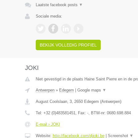
Laatste facebook posts
▼
Sociale media:
BEKIJK VOLLEDIG PROFIEL
JOKI
Niet gevestigd in de plaats Haine Saint Pierre en in de 
Antwerpen
»
Edegem
|
Google maps
▼
August Coolslaan, 3
,
2650
Edegem
(
Antwerpen
)
Tel:
+32 (0)483581451
, Fax:
-
, BTW-nr:
0680.698.884
E-mail › JOKI
Website:
http://facebook.com/djjoki.be
|
Screenshot
▼