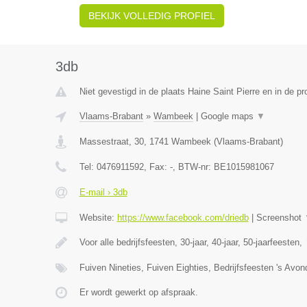
BEKIJK VOLLEDIG PROFIEL
3db
Niet gevestigd in de plaats Haine Saint Pierre en in de 
Vlaams-Brabant
»
Wambeek
|
Google maps
▼
Massestraat, 30
,
1741
Wambeek
(
Vlaams-Brabant
)
Tel:
0476911592
, Fax:
-
, BTW-nr:
BE1015981067
E-mail › 3db
Website:
https://www.facebook.com/driedb
|
Screenshot
Voor alle bedrijfsfeesten, 30-jaar, 40-jaar, 50-jaarfeesten,
Fuiven Nineties, Fuiven Eighties, Bedrijfsfeesten 's Avo
Er wordt gewerkt op afspraak.