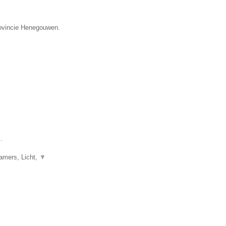
provincie Henegouwen.
.
eamers, Licht,
▼