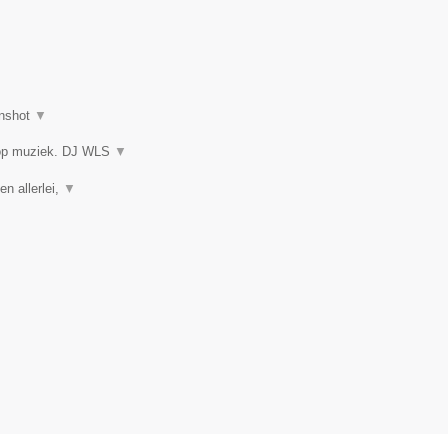
nshot
▼
 op muziek. DJ WLS
▼
en allerlei,
▼