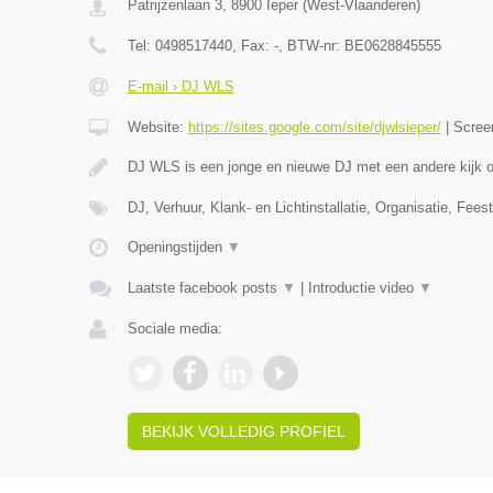
Patrijzenlaan 3
,
8900
Ieper
(
West-Vlaanderen
)
Tel:
0498517440
, Fax:
-
, BTW-nr:
BE0628845555
E-mail › DJ WLS
Website:
https://sites.google.com/site/djwlsieper/
|
Scree
DJ WLS is een jonge en nieuwe DJ met een andere kijk
DJ, Verhuur, Klank- en Lichtinstallatie, Organisatie, Feest
Openingstijden
▼
Laatste facebook posts
▼
|
Introductie video
▼
Sociale media:
BEKIJK VOLLEDIG PROFIEL