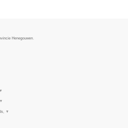
provincie Henegouwen.
▼
▼
nds,
▼