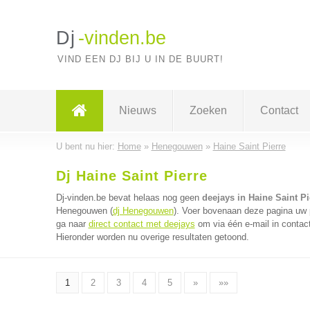
Dj
-vinden.be
VIND EEN DJ BIJ U IN DE BUURT!
Nieuws
Zoeken
Contact
U bent nu hier:
Home
»
Henegouwen
»
Haine Saint Pierre
Dj Haine Saint Pierre
Dj-vinden.be bevat helaas nog geen
deejays in Haine Saint Pi
Henegouwen (
dj Henegouwen
). Voer bovenaan deze pagina uw p
ga naar
direct contact met deejays
om via één e-mail in contac
Hieronder worden nu overige resultaten getoond.
1
2
3
4
5
»
»»