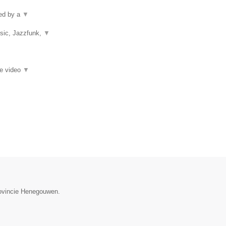
ped by a
▼
usic, Jazzfunk,
▼
ie video
▼
provincie Henegouwen.