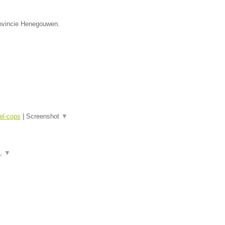
provincie Henegouwen.
el-cops
|
Screenshot
▼
a,
▼