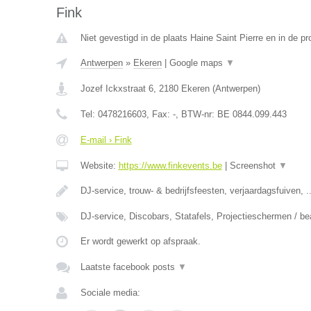
Fink
Niet gevestigd in de plaats Haine Saint Pierre en in de 
Antwerpen
»
Ekeren
|
Google maps
▼
Jozef Ickxstraat 6
,
2180
Ekeren
(
Antwerpen
)
Tel:
0478216603
, Fax:
-
, BTW-nr:
BE 0844.099.443
E-mail › Fink
Website:
https://www.finkevents.be
|
Screenshot
▼
DJ-service, trouw- & bedrijfsfeesten, verjaardagsfuiven, ..
DJ-service, Discobars, Statafels, Projectieschermen / b
Er wordt gewerkt op afspraak.
Laatste facebook posts
▼
Sociale media: