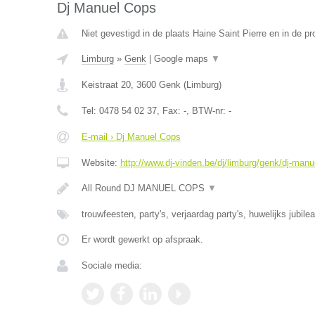
Dj Manuel Cops
Niet gevestigd in de plaats Haine Saint Pierre en in de 
Limburg
»
Genk
|
Google maps
▼
Keistraat 20
,
3600
Genk
(
Limburg
)
Tel:
0478 54 02 37
, Fax:
-
, BTW-nr:
-
E-mail › Dj Manuel Cops
Website:
http://www.dj-vinden.be/dj/limburg/genk/dj-manu
All Round DJ MANUEL COPS
▼
trouwfeesten, party's, verjaardag party's, huwelijks jubile
Er wordt gewerkt op afspraak.
Sociale media: