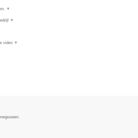
ven.
▼
edrijf
▼
ie video
▼
Henegouwen.