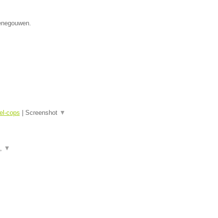
Henegouwen.
el-cops
|
Screenshot
▼
a,
▼