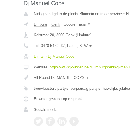
Dj Manuel Cops
Niet gevestigd in de plaats Blandain en in de provincie 
Limburg
»
Genk
|
Google maps
▼
Keistraat 20
,
3600
Genk
(
Limburg
)
Tel:
0478 54 02 37
, Fax:
-
, BTW-nr:
-
E-mail › Dj Manuel Cops
Website:
http://www.dj-vinden.be/dj/limburg/genk/dj-manu
All Round DJ MANUEL COPS
▼
trouwfeesten, party's, verjaardag party's, huwelijks jubile
Er wordt gewerkt op afspraak.
Sociale media: