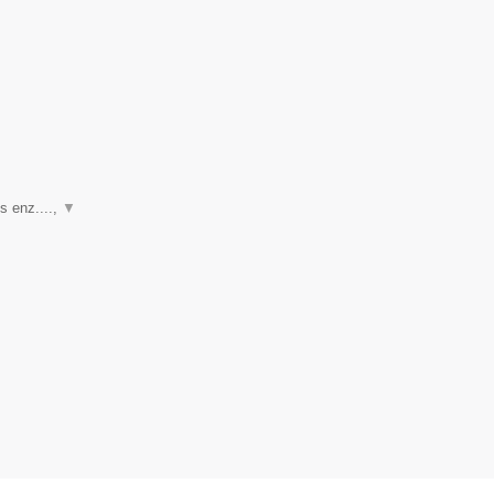
s enz....,
▼