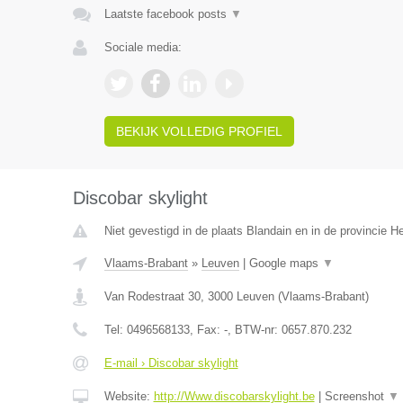
Laatste facebook posts
▼
Sociale media:
BEKIJK VOLLEDIG PROFIEL
Discobar skylight
Niet gevestigd in de plaats Blandain en in de provincie 
Vlaams-Brabant
»
Leuven
|
Google maps
▼
Van Rodestraat 30
,
3000
Leuven
(
Vlaams-Brabant
)
Tel:
0496568133
, Fax:
-
, BTW-nr:
0657.870.232
E-mail › Discobar skylight
Website:
http://Www.discobarskylight.be
|
Screenshot
▼