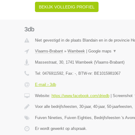
BEKIJK VOLLEDIG PROFIEL
3db
Niet gevestigd in de plaats Blandain en in de provincie 
Vlaams-Brabant
»
Wambeek
|
Google maps
▼
Massestraat, 30
,
1741
Wambeek
(
Vlaams-Brabant
)
Tel:
0476911592
, Fax:
-
, BTW-nr:
BE1015981067
E-mail › 3db
Website:
https://www.facebook.com/driedb
|
Screenshot
Voor alle bedrijfsfeesten, 30-jaar, 40-jaar, 50-jaarfeesten,
Fuiven Nineties, Fuiven Eighties, Bedrijfsfeesten 's Avo
Er wordt gewerkt op afspraak.