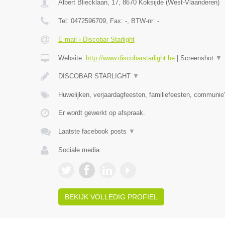
Albert Bliecklaan, 17
,
8670
Koksijde
(
West-Vlaanderen
)
Tel:
0472596709
, Fax:
-
, BTW-nr:
-
E-mail › Discobar Starlight
Website:
http://www.discobarstarlight.be
|
Screenshot
▼
DISCOBAR STARLIGHT
▼
Huwelijken, verjaardagfeesten, familiefeesten, communie'
Er wordt gewerkt op afspraak.
Laatste facebook posts
▼
Sociale media:
BEKIJK VOLLEDIG PROFIEL