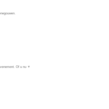
Henegouwen.
 evenement. Of u nu
▼