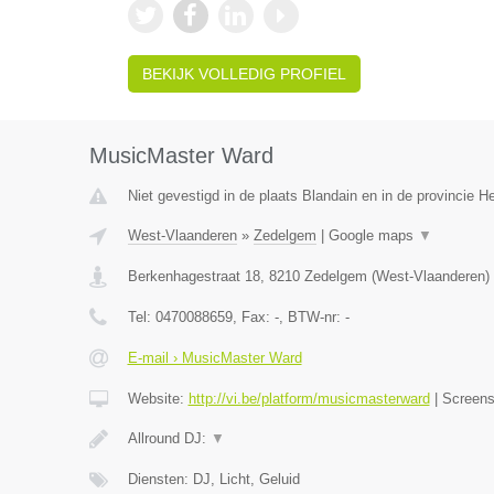
BEKIJK VOLLEDIG PROFIEL
MusicMaster Ward
Niet gevestigd in de plaats Blandain en in de provincie 
West-Vlaanderen
»
Zedelgem
|
Google maps
▼
Berkenhagestraat 18
,
8210
Zedelgem
(
West-Vlaanderen
)
Tel:
0470088659
, Fax:
-
, BTW-nr:
-
E-mail › MusicMaster Ward
Website:
http://vi.be/platform/musicmasterward
|
Screen
Allround DJ:
▼
Diensten: DJ, Licht, Geluid