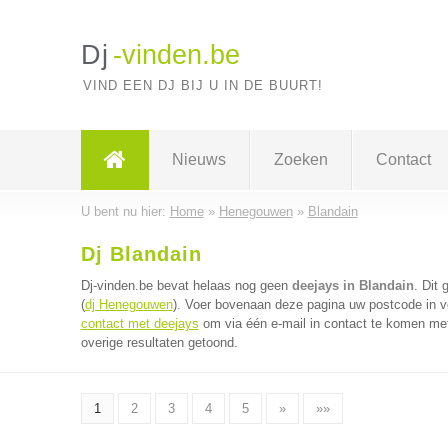
Dj
-vinden.be
VIND EEN DJ BIJ U IN DE BUURT!
Nieuws
Zoeken
Contact
U bent nu hier:
Home
»
Henegouwen
»
Blandain
Dj Blandain
Dj-vinden.be bevat helaas nog geen
deejays in Blandain
. Dit
(
dj Henegouwen
). Voer bovenaan deze pagina uw postcode in vo
contact met deejays
om via één e-mail in contact te komen met
overige resultaten getoond.
1
2
3
4
5
»
»»