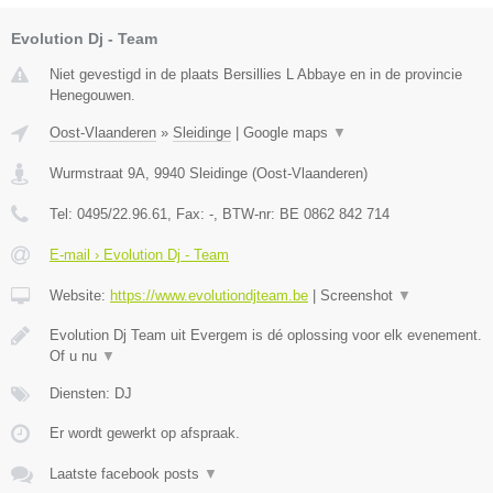
Evolution Dj - Team
Niet gevestigd in de plaats Bersillies L Abbaye en in de provincie
Henegouwen.
Oost-Vlaanderen
»
Sleidinge
|
Google maps
▼
Wurmstraat 9A
,
9940
Sleidinge
(
Oost-Vlaanderen
)
Tel:
0495/22.96.61
, Fax:
-
, BTW-nr:
BE 0862 842 714
E-mail › Evolution Dj - Team
Website:
https://www.evolutiondjteam.be
|
Screenshot
▼
Evolution Dj Team uit Evergem is dé oplossing voor elk evenement.
Of u nu
▼
Diensten: DJ
Er wordt gewerkt op afspraak.
Laatste facebook posts
▼