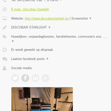
Tel:
0472596709
, Fax:
-
, BTW-nr:
-
E-mail › Discobar Starlight
Website:
http://www.discobarstarlight.be
|
Screenshot
▼
DISCOBAR STARLIGHT
▼
Huwelijken, verjaardagfeesten, familiefeesten, communie's enz....,
▼
Er wordt gewerkt op afspraak.
Laatste facebook posts
▼
Sociale media: