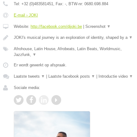
Tel:
+32 (0)483581451
, Fax:
-
, BTW-nr:
0680.698.884
E-mail › JOKI
Website:
http://facebook.com/djjoki.be
|
Screenshot
▼
JOKI's musical journey is an exploration of identity, shaped by a
▼
Afrohouse, Latin House, Afrobeats, Latin Beats, Worldmusic,
Jazzfunk,
▼
Er wordt gewerkt op afspraak.
Laatste tweets
▼
|
Laatste facebook posts
▼
|
Introductie video
▼
Sociale media: