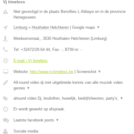
Vj timeless
Niet gevestigd in de plaats Bersillies L Abbaye en in de provincie
Henegouwen.
Limburg
»
Houthalen Helchteren
|
Google maps
▼
Meidoornstraat,
,
3530
Houthalen Helchteren
(
Limburg
)
Tel:
+32472/29.64.44
, Fax:
-
, BTW-nr:
-
E-mail › Vj timeless
Website:
http://www.vj-timeless.be
|
Screenshot
▼
All-round video dj met uitgebreide kennis van alle muziek video
genres
▼
alround video Dj, bruiloften, huwelijk, bedrijfsfeesten, party's,
▼
Er wordt gewerkt op afspraak.
Laatste facebook posts
▼
Sociale media: