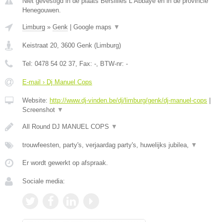
Niet gevestigd in de plaats Bersillies L Abbaye en in de provincie
Henegouwen.
Limburg
»
Genk
|
Google maps
▼
Keistraat 20
,
3600
Genk
(
Limburg
)
Tel:
0478 54 02 37
, Fax:
-
, BTW-nr:
-
E-mail › Dj Manuel Cops
Website:
http://www.dj-vinden.be/dj/limburg/genk/dj-manuel-cops
|
Screenshot
▼
All Round DJ MANUEL COPS
▼
trouwfeesten, party's, verjaardag party's, huwelijks jubilea,
▼
Er wordt gewerkt op afspraak.
Sociale media: