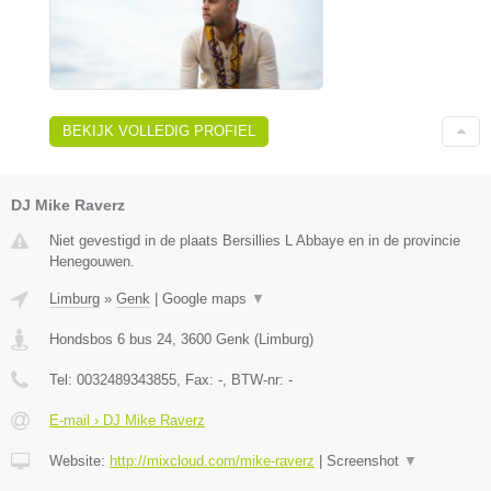
BEKIJK VOLLEDIG PROFIEL
DJ Mike Raverz
Niet gevestigd in de plaats Bersillies L Abbaye en in de provincie
Henegouwen.
Limburg
»
Genk
|
Google maps
▼
Hondsbos 6 bus 24
,
3600
Genk
(
Limburg
)
Tel:
0032489343855
, Fax:
-
, BTW-nr:
-
E-mail › DJ Mike Raverz
Website:
http://mixcloud.com/mike-raverz
|
Screenshot
▼