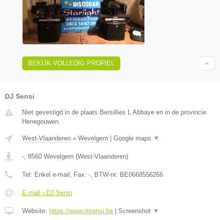
BEKIJK VOLLEDIG PROFIEL
DJ Sensi
Niet gevestigd in de plaats Bersillies L Abbaye en in de provincie
Henegouwen.
West-Vlaanderen
»
Wevelgem
|
Google maps
▼
-
,
8560
Wevelgem
(
West-Vlaanderen
)
Tel:
Enkel e-mail
, Fax:
-
, BTW-nr:
BE0668556266
E-mail › DJ Sensi
Website:
https://www.djsensi.be
|
Screenshot
▼