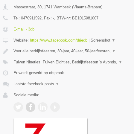
Massestraat, 30
,
1741
Wambeek
(
Vlaams-Brabant
)
Tel:
0476911592
, Fax:
-
, BTW-nr:
BE1015981067
E-mail › 3db
Website:
https://www.facebook.com/driedb
|
Screenshot
▼
Voor alle bedrijfsfeesten, 30-jaar, 40-jaar, 50-jaarfeesten,
▼
Fuiven Nineties, Fuiven Eighties, Bedrijfsfeesten 's Avonds,
▼
Er wordt gewerkt op afspraak.
Laatste facebook posts
▼
Sociale media: