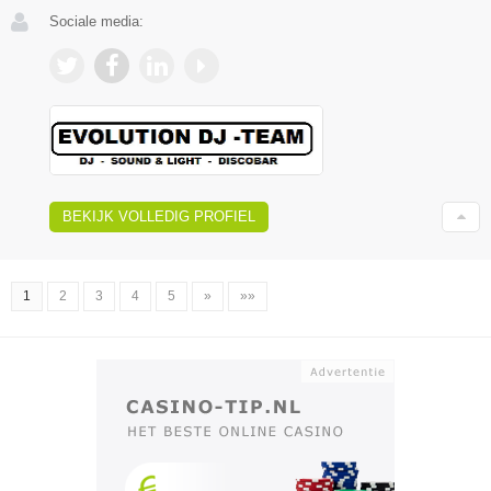
Sociale media:
BEKIJK VOLLEDIG PROFIEL
1
2
3
4
5
»
»»