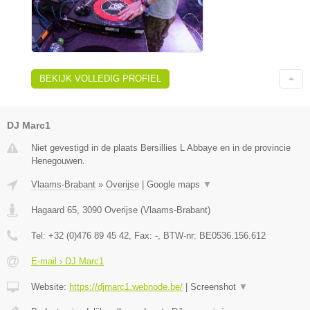
BEKIJK VOLLEDIG PROFIEL
DJ Marc1
Niet gevestigd in de plaats Bersillies L Abbaye en in de provincie
Henegouwen.
Vlaams-Brabant
»
Overijse
|
Google maps
▼
Hagaard 65
,
3090
Overijse
(
Vlaams-Brabant
)
Tel:
+32 (0)476 89 45 42
, Fax:
-
, BTW-nr:
BE0536.156.612
E-mail › DJ Marc1
Website:
https://djmarc1.webnode.be/
|
Screenshot
▼