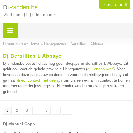
Ik ben een
dj
Dj
-vinden.be
Vind een dj bij u in de buurt!
U bent nu hier:
Home
»
Henegouwen
»
Bersillies L Abbaye
Dj Bersillies L Abbaye
Dj-vinden.be bevat helaas nog geen
deejays in Bersillies L Abbaye
. Dit
geldt ook voor de gehele provincie Henegouwen (
dj Henegouwen
). Voer
bovenaan deze pagina uw postcode in voor de dichtstbijzijnde deejays of
ga naar
direct contact met deejays
om via één e-mail in contact te komen
met meerdere deejays tegelijk. Hieronder worden nu overige resultaten
getoond.
1
2
3
4
5
»
»»
Dj Manuel Cops