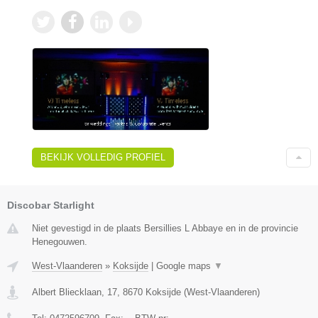
BEKIJK VOLLEDIG PROFIEL
Discobar Starlight
Niet gevestigd in de plaats Bersillies L Abbaye en in de provincie
Henegouwen.
West-Vlaanderen
»
Koksijde
|
Google maps
▼
Albert Bliecklaan, 17
,
8670
Koksijde
(
West-Vlaanderen
)