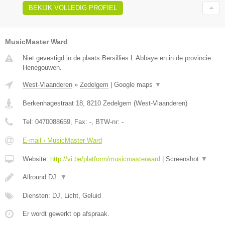
BEKIJK VOLLEDIG PROFIEL
MusicMaster Ward
Niet gevestigd in de plaats Bersillies L Abbaye en in de provincie
Henegouwen.
West-Vlaanderen
»
Zedelgem
|
Google maps
▼
Berkenhagestraat 18
,
8210
Zedelgem
(
West-Vlaanderen
)
Tel:
0470088659
, Fax:
-
, BTW-nr:
-
E-mail › MusicMaster Ward
Website:
http://vi.be/platform/musicmasterward
|
Screenshot
▼
Allround DJ:
▼
Diensten: DJ, Licht, Geluid
Er wordt gewerkt op afspraak.