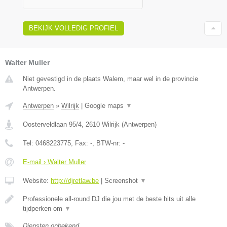
BEKIJK VOLLEDIG PROFIEL
Walter Muller
Niet gevestigd in de plaats Walem, maar wel in de provincie
Antwerpen.
Antwerpen
»
Wilrijk
|
Google maps
▼
Oosterveldlaan 95/4
,
2610
Wilrijk
(
Antwerpen
)
Tel:
0468223775
, Fax:
-
, BTW-nr:
-
E-mail › Walter Muller
Website:
http://djretlaw.be
|
Screenshot
▼
Professionele all-round DJ die jou met de beste hits uit alle
tijdperken om
▼
Diensten onbekend