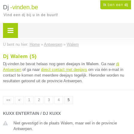
Ik ben een
dj
Dj
-vinden.be
Vind een dj bij u in de buurt!
U bent nu hier:
Home
»
Antwerpen
»
Walem
Dj Walem (5)
Dj-vinden.be bevat helaas nog geen
deejays in Walem
. Ga naar
dj
Antwerpen
of ga naar
direct contact met deejays
om via één e-mail in
contact te komen met meerdere deejays tegelijk. Hieronder worden nu
resultaten getoond uit de provincie Antwerpen.
««
«
1
2
3
4
5
KUXX ENTERTAIN / DJ KUXX
Niet gevestigd in de plaats Walem, maar wel in de provincie
Antwerpen.