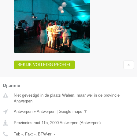
BEKIJK VOLLEDIG PROFIEL
Dj annie
Niet gevestigd in de plaats Walem, maar wel in de provincie
Antwerpen.
Antwerpen
»
Antwerpen
|
Google maps
▼
Provinciestraat 11b
,
2000
Antwerpen
(
Antwerpen
)
Tel:
-
, Fax:
-
, BTW-nr:
-