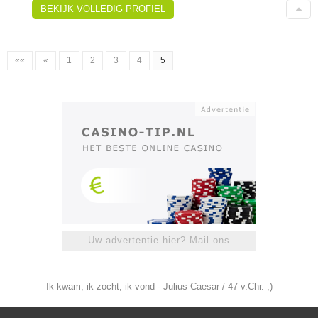
BEKIJK VOLLEDIG PROFIEL
««
«
1
2
3
4
5
Uw advertentie hier? Mail ons
Ik kwam, ik zocht, ik vond - Julius Caesar / 47 v.Chr. ;)