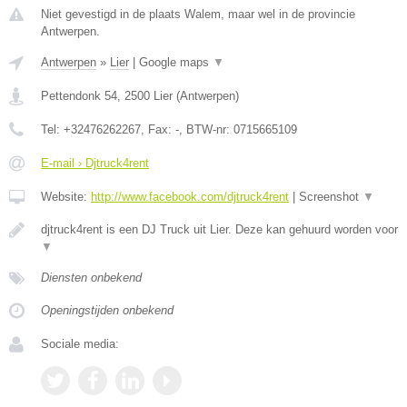
Niet gevestigd in de plaats Walem, maar wel in de provincie
Antwerpen.
Antwerpen
»
Lier
|
Google maps
▼
Pettendonk 54
,
2500
Lier
(
Antwerpen
)
Tel:
+32476262267
, Fax:
-
, BTW-nr:
0715665109
E-mail › Djtruck4rent
Website:
http://www.facebook.com/djtruck4rent
|
Screenshot
▼
djtruck4rent is een DJ Truck uit Lier. Deze kan gehuurd worden voor
▼
Diensten onbekend
Openingstijden onbekend
Sociale media: