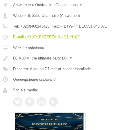
Antwerpen
»
Oostmalle
|
Google maps
▼
Wederik 6
,
2390
Oostmalle
(
Antwerpen
)
Tel:
+32(0)468143425
, Fax:
-
, BTW-nr:
BE0551.845.371
E-mail › KUXX ENTERTAIN / DJ KUXX
Website onbekend
DJ KUXX, the ultimate party DJ.
▼
Diensten: Allround DJ met of zonder installatie
Openingstijden onbekend
Sociale media: