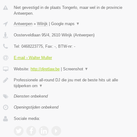
Niet gevestigd in de plaats Tongerlo, maar wel in de provincie
Antwerpen.
Antwerpen
»
Wilrijk
|
Google maps
▼
Oosterveldlaan 95/4
,
2610
Wilrijk
(
Antwerpen
)
Tel:
0468223775
, Fax:
-
, BTW-nr:
-
E-mail › Walter Muller
Website:
http://djretlaw.be
|
Screenshot
▼
Professionele all-round DJ die jou met de beste hits uit alle
tijdperken om
▼
Diensten onbekend
Openingstijden onbekend
Sociale media: