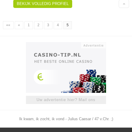
BEKIJK VOLLEDIG PROFIEL
««
«
1
2
3
4
5
Uw advertentie hier? Mail ons
Ik kwam, ik zocht, ik vond - Julius Caesar / 47 v.Chr. ;)