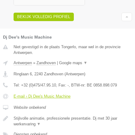
BEKIJK VOLLEDIG PROFIEL
Dj Dee's Music Machine
Niet gevestigd in de plaats Tongerlo, maar wel in de provincie
Antwerpen.
Antwerpen
»
Zandhoven
|
Google maps
▼
Ringlaan 6
,
2240
Zandhoven
(
Antwerpen
)
Tel:
+32 (0)475/47.95.10
, Fax:
-
, BTW-nr:
BE 0858.898.079
E-mail › Dj Dee's Music Machine
Website onbekend
Stijlvolle animatie, professionele presentatie. Dj met 30 jaar
werkervaring
▼
Diensten onbekend