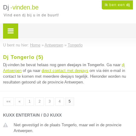
Ik ben een
dj
Dj
-vinden.be
Vind een dj bij u in de buurt!
U bent nu hier:
Home
»
Antwerpen
»
Tongerlo
Dj Tongerlo (5)
Dj-vinden.be bevat helaas nog geen
deejays in Tongerlo
. Ga naar
dj
Antwerpen
of ga naar
direct contact met deejays
om via één e-mail in
contact te komen met meerdere deejays tegelijk. Hieronder worden nu
resultaten getoond uit de provincie Antwerpen.
««
«
1
2
3
4
5
KUXX ENTERTAIN / DJ KUXX
Niet gevestigd in de plaats Tongerlo, maar wel in de provincie
Antwerpen.