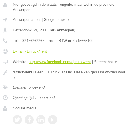
Niet gevestigd in de plaats Tongerlo, maar wel in de provincie
Antwerpen.
Antwerpen
»
Lier
|
Google maps
▼
Pettendonk 54
,
2500
Lier
(
Antwerpen
)
Tel:
+32476262267
, Fax:
-
, BTW-nr:
0715665109
E-mail › Djtruck4rent
Website:
http://www.facebook.com/djtruck4rent
|
Screenshot
▼
djtruck4rent is een DJ Truck uit Lier. Deze kan gehuurd worden voor
▼
Diensten onbekend
Openingstijden onbekend
Sociale media: