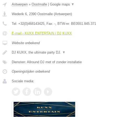
Antwerpen
»
Oostmalle
|
Google maps
▼
Wederik 6
,
2390
Oostmalle
(
Antwerpen
)
Tel:
+32(0)468143425
, Fax:
-
, BTW-nr:
BE0551.845.371
E-mail › KUXX ENTERTAIN / DJ KUXX
Website onbekend
DJ KUXX, the ultimate party DJ.
▼
Diensten: Allround DJ met of zonder installatie
Openingstijden onbekend
Sociale media: