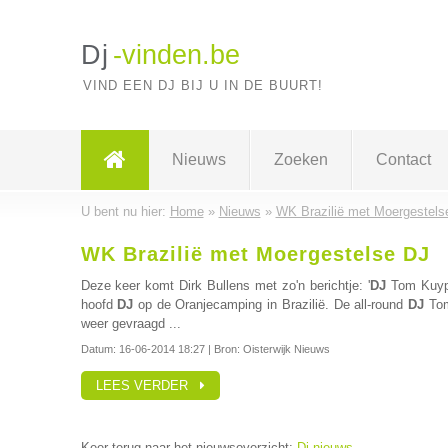
Dj
-vinden.be
VIND EEN DJ BIJ U IN DE BUURT!
Nieuws
Zoeken
Contact
U bent nu hier:
Home
»
Nieuws
»
WK Brazilië met Moergestels
WK Brazilië met Moergestelse DJ
Deze keer komt Dirk Bullens met zo'n berichtje: '
DJ
Tom Kuype
hoofd
DJ
op de Oranjecamping in Brazilië. De all-round
DJ
Tom 
weer gevraagd ...
Datum:
16-06-2014 18:27
| Bron: Oisterwijk Nieuws
LEES VERDER
Keer terug naar het nieuwsoverzicht:
Dj nieuws