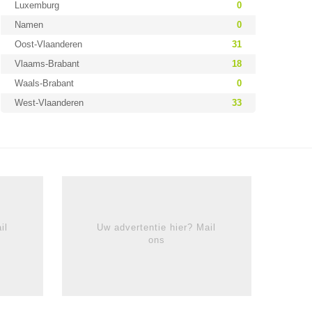
Luxemburg
0
Namen
0
Oost-Vlaanderen
31
Vlaams-Brabant
18
Waals-Brabant
0
West-Vlaanderen
33
il
Uw advertentie hier? Mail
ons