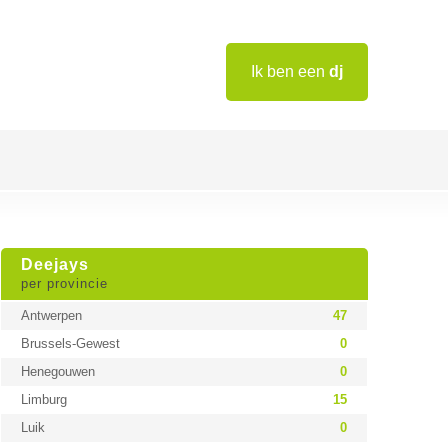
Ik ben een
dj
Deejays
per provincie
Antwerpen
47
Brussels-Gewest
0
Henegouwen
0
Limburg
15
Luik
0