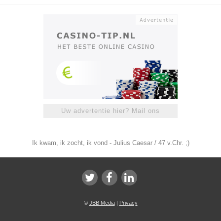
Uw advertentie hier? Mail ons
Ik kwam, ik zocht, ik vond - Julius Caesar / 47 v.Chr. ;)
©
JBB Media
|
Privacy