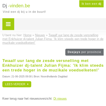
Ik ben een
dj
Dj
-vinden.be
Vind een dj bij u in de buurt!
U bent nu hier:
Home
»
Nieuws
»
Twaalf uur lang de zesde versnelling
met Enkhuizer dj-talent Julian Fijma: ’Ik klim steeds een trede hoger in de
muzikale voedselketen!’
Deejays
per provincie
Twaalf uur lang de zesde versnelling met
Enkhuizer dj-talent Julian Fijma: ’Ik klim steeds
een trede hoger in de muzikale voedselketen!’
Datum:
21-06-2025 09:00
| Bron: Noordhollands Dagblad
LEES VERDER
Keer terug naar het nieuwsoverzicht:
Dj nieuws