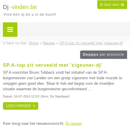
Ik ben een
dj
Dj
-vinden.be
Vind een dj bij u in de buurt!
U bent nu hier:
Home
»
Nieuws
»
SP.A-top zit verveeld met 'zigeuner-dj'
Deejays
per provincie
SP.A-top zit verveeld met 'zigeuner-dj'
SP.A-voorzitter Bruno Tobback vindt het initiatief van de SP.A-
burgemeester van Landen om een groep zigeuners met luide muziek te
verjagen geen goed idee. 'Maar ik heb wel begrip voor de moeilijke
situatie waarmee de burgemeester geconfronteerd ...
Datum:
16-07-2014 12:53
| Bron: De Standaard
LEES VERDER
Keer terug naar het nieuwsoverzicht:
Dj nieuws