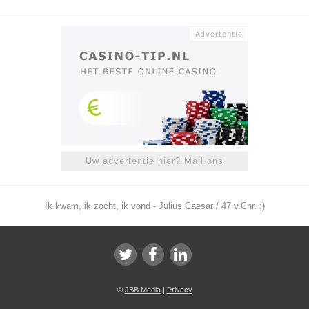
Uw advertentie hier? Mail ons
Ik kwam, ik zocht, ik vond - Julius Caesar / 47 v.Chr. ;)
©
JBB Media
|
Privacy