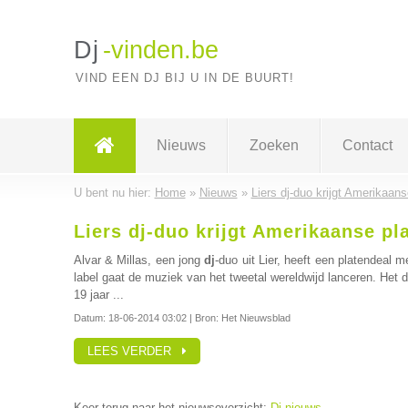
Dj
-vinden.be
VIND EEN DJ BIJ U IN DE BUURT!
Nieuws
Zoeken
Contact
U bent nu hier:
Home
»
Nieuws
»
Liers dj-duo krijgt Amerikaans
Liers dj-duo krijgt Amerikaanse pl
Alvar & Millas, een jong
dj
-duo uit Lier, heeft een platendeal
label gaat de muziek van het tweetal wereldwijd lanceren. Het d
19 jaar ...
Datum:
18-06-2014 03:02
| Bron: Het Nieuwsblad
LEES VERDER
Keer terug naar het nieuwsoverzicht:
Dj nieuws