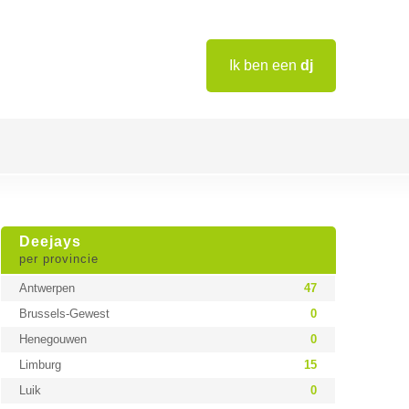
Ik ben een
dj
Deejays
per provincie
Antwerpen
47
Brussels-Gewest
0
Henegouwen
0
Limburg
15
Luik
0