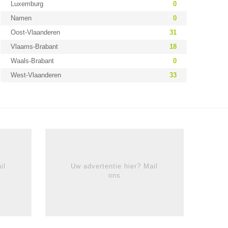
Luxemburg
0
Namen
0
Oost-Vlaanderen
31
Vlaams-Brabant
18
Waals-Brabant
0
West-Vlaanderen
33
il
Uw advertentie hier? Mail
ons