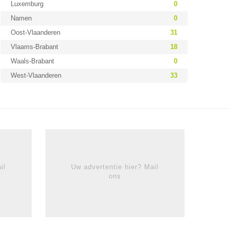
Luxemburg
0
Namen
0
Oost-Vlaanderen
31
Vlaams-Brabant
18
Waals-Brabant
0
West-Vlaanderen
33
il
Uw advertentie hier? Mail
ons