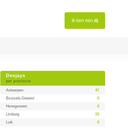
Ik ben een
dj
Deejays
per provincie
Antwerpen
47
Brussels-Gewest
0
Henegouwen
0
Limburg
15
Luik
0