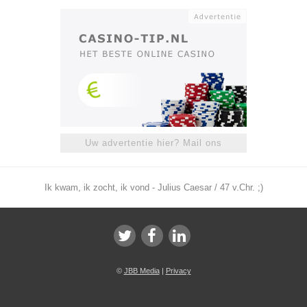
Uw advertentie hier? Mail ons
Ik kwam, ik zocht, ik vond - Julius Caesar / 47 v.Chr. ;)
©
JBB Media
|
Privacy