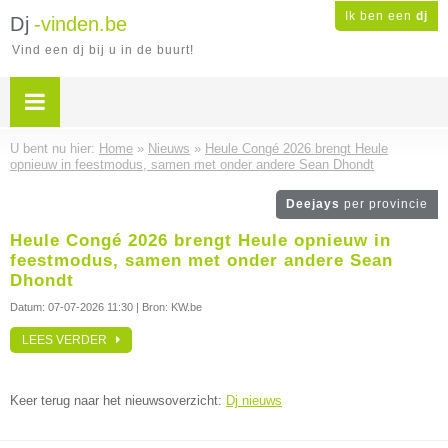
Ik ben een
dj
Dj
-vinden.be
Vind een dj bij u in de buurt!
U bent nu hier:
Home
»
Nieuws
»
Heule Congé 2026 brengt Heule
opnieuw in feestmodus, samen met onder andere Sean Dhondt
Deejays
per provincie
Heule Congé 2026 brengt Heule opnieuw in
feestmodus, samen met onder andere Sean
Dhondt
Datum:
07-07-2026 11:30
| Bron: KW.be
LEES VERDER
Keer terug naar het nieuwsoverzicht:
Dj nieuws