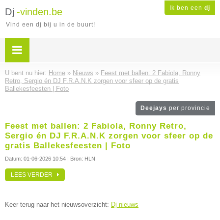
Ik ben een
dj
Dj
-vinden.be
Vind een dj bij u in de buurt!
U bent nu hier:
Home
»
Nieuws
»
Feest met ballen: 2 Fabiola, Ronny
Retro, Sergio én DJ F.R.A.N.K zorgen voor sfeer op de gratis
Ballekesfeesten | Foto
Deejays
per provincie
Feest met ballen: 2 Fabiola, Ronny Retro,
Sergio én DJ F.R.A.N.K zorgen voor sfeer op de
gratis Ballekesfeesten | Foto
Datum:
01-06-2026 10:54
| Bron: HLN
LEES VERDER
Keer terug naar het nieuwsoverzicht:
Dj nieuws