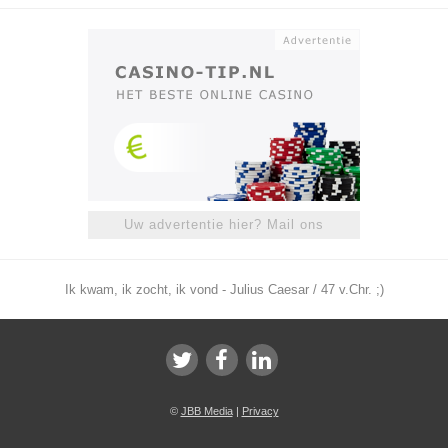
Uw advertentie hier? Mail ons
Ik kwam, ik zocht, ik vond - Julius Caesar / 47 v.Chr. ;)
©
JBB Media
|
Privacy