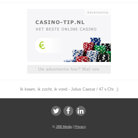
Uw advertentie hier? Mail ons
Ik kwam, ik zocht, ik vond - Julius Caesar / 47 v.Chr. ;)
©
JBB Media
|
Privacy