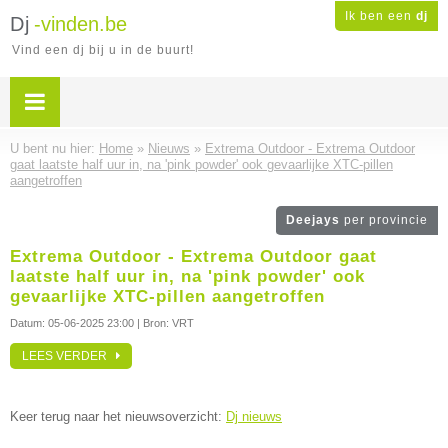
Ik ben een
dj
Dj
-vinden.be
Vind een dj bij u in de buurt!
U bent nu hier:
Home
»
Nieuws
»
Extrema Outdoor - Extrema Outdoor
gaat laatste half uur in, na 'pink powder' ook gevaarlijke XTC-pillen
aangetroffen
Deejays
per provincie
Extrema Outdoor - Extrema Outdoor gaat
laatste half uur in, na 'pink powder' ook
gevaarlijke XTC-pillen aangetroffen
Datum:
05-06-2025 23:00
| Bron: VRT
LEES VERDER
Keer terug naar het nieuwsoverzicht:
Dj nieuws