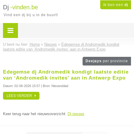
Ik ben een
dj
Dj
-vinden.be
Vind een dj bij u in de buurt!
U bent nu hier:
Home
»
Nieuws
»
Edegemse dj Andromedik kondigt
laatste editie van ‘Andromedik invites’ aan in Antwerp Expo
Deejays
per provincie
Edegemse dj Andromedik kondigt laatste editie
van ‘Andromedik invites’ aan in Antwerp Expo
Datum:
02-06-2026 15:57
| Bron: Nieuwsblad
LEES VERDER
Keer terug naar het nieuwsoverzicht:
Dj nieuws