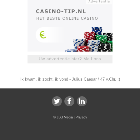
Uw advertentie hier? Mail ons
Ik kwam, ik zocht, ik vond - Julius Caesar / 47 v.Chr. ;)
©
JBB Media
|
Privacy