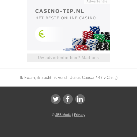
Uw advertentie hier? Mail ons
Ik kwam, ik zocht, ik vond - Julius Caesar / 47 v.Chr. ;)
©
JBB Media
|
Privacy