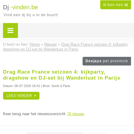
Ik ben een
dj
Dj
-vinden.be
Vind een dj bij u in de buurt!
U bent nu hier:
Home
»
Nieuws
»
Drag Race France seizoen 4: kijkparty,
dragshow en DJ-set bij Wanderlust in Parijs
Deejays
per provincie
Drag Race France seizoen 4: kijkparty,
dragshow en DJ-set bij Wanderlust in Parijs
Datum:
06-07-2026 18:42
| Bron: Sortir à Paris
LEES VERDER
Keer terug naar het nieuwsoverzicht:
Dj nieuws