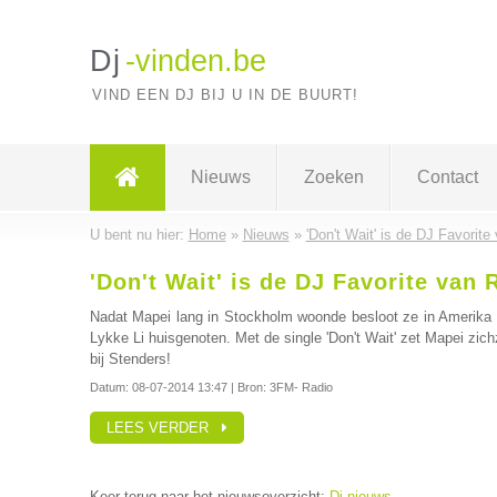
Dj
-vinden.be
VIND EEN DJ BIJ U IN DE BUURT!
Nieuws
Zoeken
Contact
U bent nu hier:
Home
»
Nieuws
»
'Don't Wait' is de DJ Favorit
'Don't Wait' is de DJ Favorite van
Nadat Mapei lang in Stockholm woonde besloot ze in Amerika 
Lykke Li huisgenoten. Met de single 'Don't Wait' zet Mapei zich
bij Stenders!
Datum:
08-07-2014 13:47
| Bron: 3FM- Radio
LEES VERDER
Keer terug naar het nieuwsoverzicht:
Dj nieuws