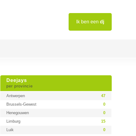
Ik ben een
dj
Deejays
per provincie
Antwerpen
47
Brussels-Gewest
0
Henegouwen
0
Limburg
15
Luik
0