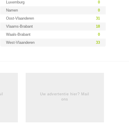
Luxemburg
0
Namen
0
Oost-Vlaanderen
31
Vlaams-Brabant
18
Waals-Brabant
0
West-Vlaanderen
33
il
Uw advertentie hier? Mail
ons