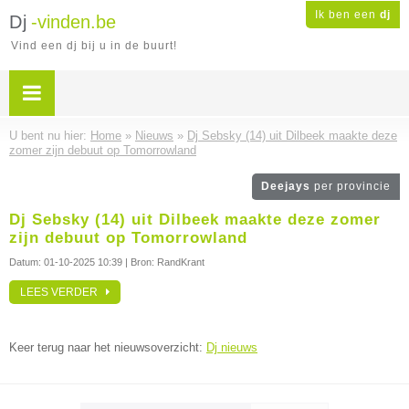
Ik ben een
dj
Dj
-vinden.be
Vind een dj bij u in de buurt!
U bent nu hier:
Home
»
Nieuws
»
Dj Sebsky (14) uit Dilbeek maakte deze
zomer zijn debuut op Tomorrowland
Deejays
per provincie
Dj Sebsky (14) uit Dilbeek maakte deze zomer
zijn debuut op Tomorrowland
Datum:
01-10-2025 10:39
| Bron: RandKrant
LEES VERDER
Keer terug naar het nieuwsoverzicht:
Dj nieuws