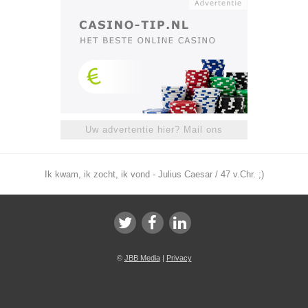
Uw advertentie hier? Mail ons
Ik kwam, ik zocht, ik vond - Julius Caesar / 47 v.Chr. ;)
©
JBB Media
|
Privacy