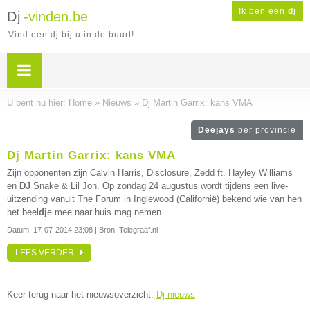
Ik ben een
dj
Dj
-vinden.be
Vind een dj bij u in de buurt!
U bent nu hier:
Home
»
Nieuws
»
Dj Martin Garrix: kans VMA
Deejays
per provincie
Dj Martin Garrix: kans VMA
Zijn opponenten zijn Calvin Harris, Disclosure, Zedd ft. Hayley Williams
en
DJ
Snake & Lil Jon. Op zondag 24 augustus wordt tijdens een live-
uitzending vanuit The Forum in Inglewood (Californië) bekend wie van hen
het beel
dj
e mee naar huis mag nemen.
Datum:
17-07-2014 23:08
| Bron: Telegraaf.nl
LEES VERDER
Keer terug naar het nieuwsoverzicht:
Dj nieuws