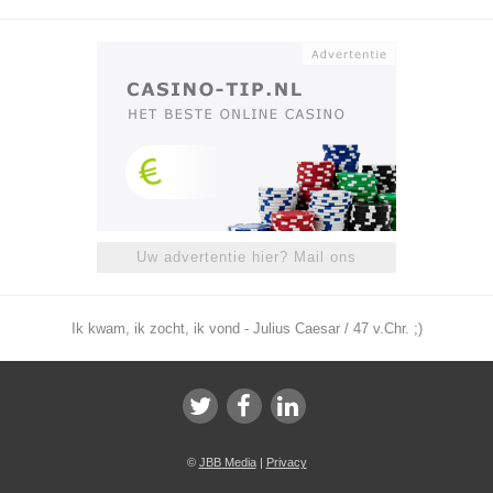
Uw advertentie hier? Mail ons
Ik kwam, ik zocht, ik vond - Julius Caesar / 47 v.Chr. ;)
©
JBB Media
|
Privacy