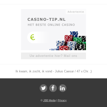
Uw advertentie hier? Mail ons
Ik kwam, ik zocht, ik vond - Julius Caesar / 47 v.Chr. ;)
©
JBB Media
|
Privacy