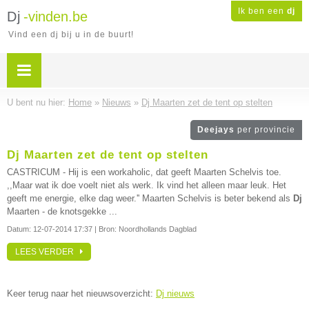
Ik ben een
dj
Dj
-vinden.be
Vind een dj bij u in de buurt!
U bent nu hier:
Home
»
Nieuws
»
Dj Maarten zet de tent op stelten
Deejays
per provincie
Dj Maarten zet de tent op stelten
CASTRICUM - Hij is een workaholic, dat geeft Maarten Schelvis toe.
,,Maar wat ik doe voelt niet als werk. Ik vind het alleen maar leuk. Het
geeft me energie, elke dag weer.'' Maarten Schelvis is beter bekend als
Dj
Maarten - de knotsgekke ...
Datum:
12-07-2014 17:37
| Bron: Noordhollands Dagblad
LEES VERDER
Keer terug naar het nieuwsoverzicht:
Dj nieuws