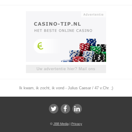
Uw advertentie hier? Mail ons
Ik kwam, ik zocht, ik vond - Julius Caesar / 47 v.Chr. ;)
©
JBB Media
|
Privacy