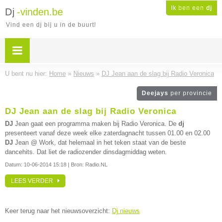
Ik ben een
dj
Dj
-vinden.be
Vind een dj bij u in de buurt!
U bent nu hier:
Home
»
Nieuws
»
DJ Jean aan de slag bij Radio Veronica
Deejays
per provincie
DJ Jean aan de slag bij Radio Veronica
DJ
Jean gaat een programma maken bij Radio Veronica. De
dj
presenteert vanaf deze week elke zaterdagnacht tussen 01.00 en 02.00
DJ
Jean @ Work, dat helemaal in het teken staat van de beste
dancehits. Dat liet de radiozender dinsdagmiddag weten.
Datum:
10-06-2014 15:18
| Bron: Radio.NL
LEES VERDER
Keer terug naar het nieuwsoverzicht:
Dj nieuws