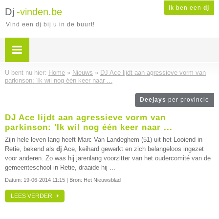
Ik ben een
dj
Dj
-vinden.be
Vind een dj bij u in de buurt!
U bent nu hier:
Home
»
Nieuws
»
DJ Ace lijdt aan agressieve vorm van
parkinson: 'Ik wil nog één keer naar ...
Deejays
per provincie
DJ Ace lijdt aan agressieve vorm van
parkinson: 'Ik wil nog één keer naar ...
Zijn hele leven lang heeft Marc Van Landeghem (51) uit het Looiend in
Retie, bekend als
dj
Ace, keihard gewerkt en zich belangeloos ingezet
voor anderen. Zo was hij jarenlang voorzitter van het oudercomité van de
gemeenteschool in Retie, draaide hij ...
Datum:
19-06-2014 11:15
| Bron: Het Nieuwsblad
LEES VERDER