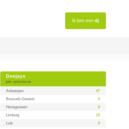
Ik ben een
dj
Deejays
per provincie
Antwerpen
47
Brussels-Gewest
0
Henegouwen
0
Limburg
15
Luik
0