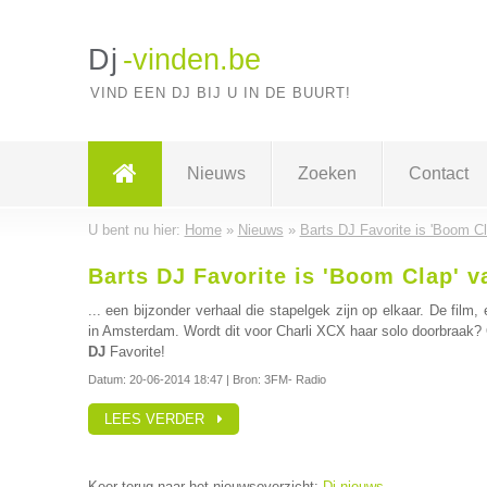
Dj
-vinden.be
VIND EEN DJ BIJ U IN DE BUURT!
Nieuws
Zoeken
Contact
U bent nu hier:
Home
»
Nieuws
»
Barts DJ Favorite is 'Boom C
Barts DJ Favorite is 'Boom Clap' v
... een bijzonder verhaal die stapelgek zijn op elkaar. De fil
in Amsterdam. Wordt dit voor Charli XCX haar solo doorbraak? 
DJ
Favorite!
Datum:
20-06-2014 18:47
| Bron: 3FM- Radio
LEES VERDER
Keer terug naar het nieuwsoverzicht:
Dj nieuws