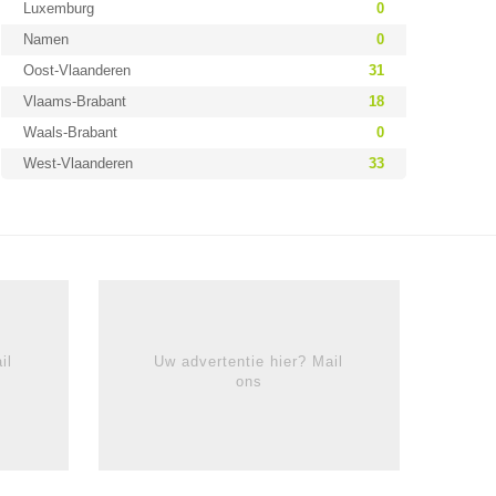
Luxemburg
0
Namen
0
Oost-Vlaanderen
31
Vlaams-Brabant
18
Waals-Brabant
0
West-Vlaanderen
33
il
Uw advertentie hier? Mail
ons