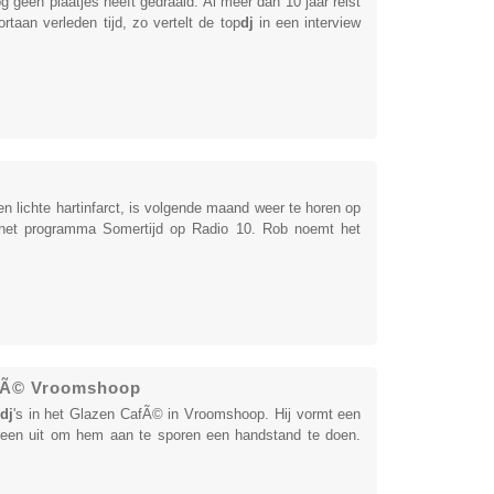
 geen plaatjes heeft gedraaid. Al meer dan 10 jaar reist
rtaan verleden tijd, zo vertelt de top
dj
in een interview
 lichte hartinfarct, is volgende maand weer te horen op
 het programma Somertijd op Radio 10. Rob noemt het
afÃ© Vroomshoop
dj
's in het Glazen CafÃ© in Vroomshoop. Hij vormt een
een uit om hem aan te sporen een handstand te doen.