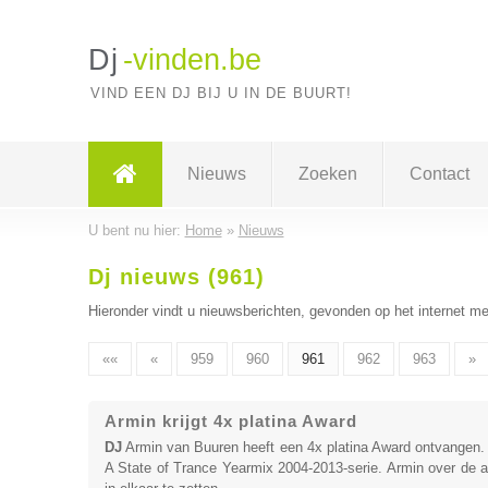
Dj
-vinden.be
VIND EEN DJ BIJ U IN DE BUURT!
Nieuws
Zoeken
Contact
U bent nu hier:
Home
»
Nieuws
Dj nieuws (961)
Hieronder vindt u nieuwsberichten, gevonden op het internet me
««
«
959
960
961
962
963
»
Armin krijgt 4x platina Award
DJ
Armin van Buuren heeft een 4x platina Award ontvangen.
A State of Trance Yearmix 2004-2013-serie. Armin over de 