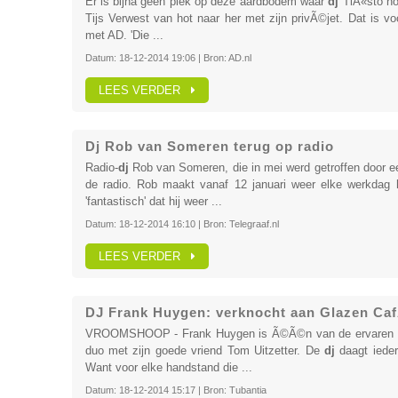
Er is bijna geen plek op deze aardbodem waar
dj
TiÃ«sto nog
Tijs Verwest van hot naar her met zijn privÃ©jet. Dat is voo
met AD. 'Die ...
Datum:
18-12-2014 19:06
| Bron:
AD.nl
LEES VERDER
Dj Rob van Someren terug op radio
Radio-
dj
Rob van Someren, die in mei werd getroffen door een
de radio. Rob maakt vanaf 12 januari weer elke werkdag
'fantastisch' dat hij weer ...
Datum:
18-12-2014 16:10
| Bron:
Telegraaf.nl
LEES VERDER
DJ Frank Huygen: verknocht aan Glazen C
VROOMSHOOP - Frank Huygen is Ã©Ã©n van de ervaren
duo met zijn goede vriend Tom Uitzetter. De
dj
daagt ieder
Want voor elke handstand die ...
Datum:
18-12-2014 15:17
| Bron:
Tubantia