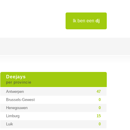
Ik ben een
dj
Deejays
per provincie
Antwerpen
47
Brussels-Gewest
0
Henegouwen
0
Limburg
15
Luik
0