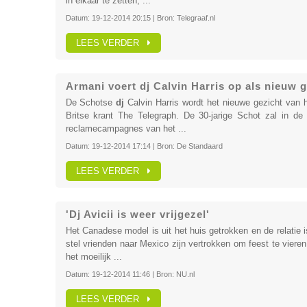
in elkaar te zetten, ...
Datum:
19-12-2014 20:15
| Bron:
Telegraaf.nl
LEES VERDER
Armani voert dj Calvin Harris op als nieuw g
De Schotse
dj
Calvin Harris wordt het nieuwe gezicht van h
Britse krant The Telegraph. De 30-jarige Schot zal in 
reclamecampagnes van het ...
Datum:
19-12-2014 17:14
| Bron:
De Standaard
LEES VERDER
'Dj Avicii is weer vrijgezel'
Het Canadese model is uit het huis getrokken en de relatie is
stel vrienden naar Mexico zijn vertrokken om feest te viere
het moeilijk ...
Datum:
19-12-2014 11:46
| Bron:
NU.nl
LEES VERDER