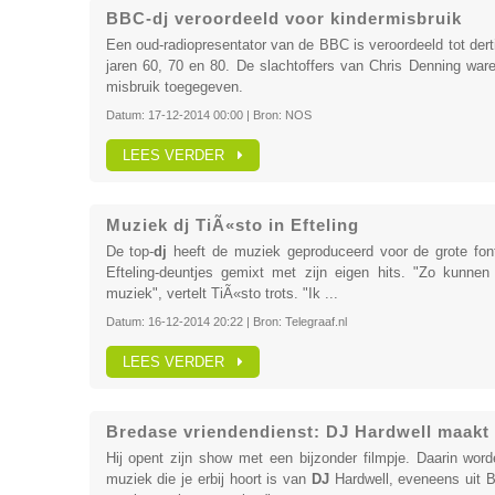
BBC-dj veroordeeld voor kindermisbruik
Een oud-radiopresentator van de BBC is veroordeeld tot dert
jaren 60, 70 en 80. De slachtoffers van Chris Denning ware
misbruik toegegeven.
Datum:
17-12-2014 00:00
| Bron:
NOS
LEES VERDER
Muziek dj TiÃ«sto in Efteling
De top-
dj
heeft de muziek geproduceerd voor de grote fon
Efteling-deuntjes gemixt met zijn eigen hits. "Zo kunnen
muziek", vertelt TiÃ«sto trots. "Ik ...
Datum:
16-12-2014 20:22
| Bron:
Telegraaf.nl
LEES VERDER
Bredase vriendendienst: DJ Hardwell maakt 
Hij opent zijn show met een bijzonder filmpje. Daarin wor
muziek die je erbij hoort is van
DJ
Hardwell, eveneens uit B