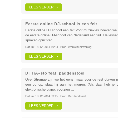
LEES VERDER
Eerste online DJ-school is een feit
Eerste online
DJ
school een feit Voor muziekles hoeven we d
de eerste online
DJ
-school van Nederland een feit. De less
spraken oprichter ...
Datum:
18-12-2014 10:34
| Bron:
Webwinkel weblog
LEES VERDER
Dj TiÃ«sto feat. paddenstoel
Over Stromae zijn we het eens, maar voor de rest durven mi
een cd op, slaat hij aan het morren: 'Ah, daar heb je 
elektronische piano, voorzien ...
Datum:
18-12-2014 03:15
| Bron:
De Standaard
LEES VERDER