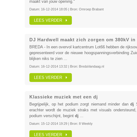
maakt van jouw opening."
Datum:
16-12-2014 18:05
| Bron:
Omroep Brabant
LEES VERDER
DJ Hardwell maakt zich zorgen om 380kV in z
BREDA - In een overvol kartcentrum Lot66 hebben de rijkso
gepresenteerd voor de nieuwe hoogspanningsverbinding Z
blijken niks te zien ...
Datum:
16-12-2014 13:32
| Bron:
BredaVandaag.nl
LEES VERDER
Klassieke muziek met een dj
Begrijpelijk, op het podium zorgt niemand minder dan
dj
S
erachter wordt de muziek straks met visuals ondersteund, 
podium verschijnt, begint
dj
...
Datum:
15-12-2014 19:29
| Bron:
8 Weekly
LEES VERDER