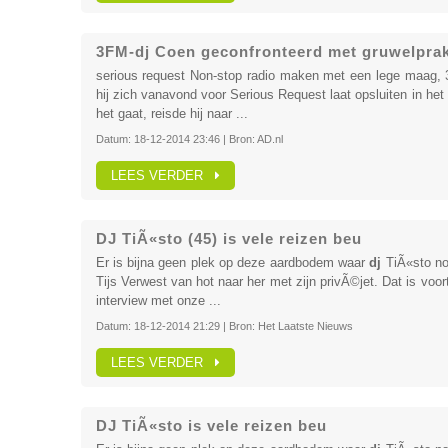
3FM-dj Coen geconfronteerd met gruwelprak
serious request Non-stop radio maken met een lege maag,
hij zich vanavond voor Serious Request laat opsluiten in he
het gaat, reisde hij naar ...
Datum:
18-12-2014 23:46
| Bron:
AD.nl
LEES VERDER
DJ TiÃ«sto (45) is vele reizen beu
Er is bijna geen plek op deze aardbodem waar
dj
TiÃ«sto nog
Tijs Verwest van hot naar her met zijn privÃ©jet. Dat is voor
interview met onze ...
Datum:
18-12-2014 21:29
| Bron:
Het Laatste Nieuws
LEES VERDER
DJ TiÃ«sto is vele reizen beu