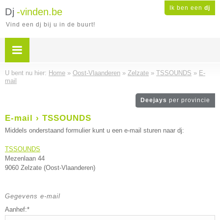
Ik ben een
dj
Dj
-vinden.be
Vind een dj bij u in de buurt!
U bent nu hier:
Home
»
Oost-Vlaanderen
»
Zelzate
»
TSSOUNDS
»
E-
mail
Deejays
per provincie
E-mail › TSSOUNDS
Middels onderstaand formulier kunt u een e-mail sturen naar dj:
TSSOUNDS
Mezenlaan 44
9060 Zelzate (Oost-Vlaanderen)
Gegevens e-mail
Aanhef:*