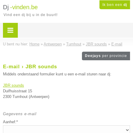
Ik ben een
dj
Dj
-vinden.be
Vind een dj bij u in de buurt!
U bent nu hier:
Home
»
Antwerpen
»
Turnhout
»
JBR sounds
»
E-mail
Deejays
per provincie
E-mail › JBR sounds
Middels onderstaand formulier kunt u een e-mail sturen naar dj:
JBR sounds
Duifhuisstraat 15
2300 Turnhout (Antwerpen)
Gegevens e-mail
Aanhef:*