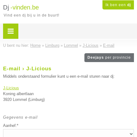
Ik ben een
dj
Dj
-vinden.be
Vind een dj bij u in de buurt!
U bent nu hier:
Home
»
Limburg
»
Lommel
»
J-Licious
»
E-mail
Deejays
per provincie
E-mail › J-Licious
Middels onderstaand formulier kunt u een e-mail sturen naar dj:
J-Licious
Koning albertlaan
3920 Lommel (Limburg)
Gegevens e-mail
Aanhef:*