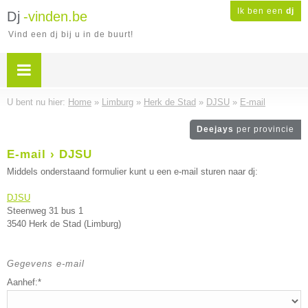
Ik ben een
dj
Dj
-vinden.be
Vind een dj bij u in de buurt!
U bent nu hier:
Home
»
Limburg
»
Herk de Stad
»
DJSU
»
E-mail
Deejays
per provincie
E-mail › DJSU
Middels onderstaand formulier kunt u een e-mail sturen naar dj:
DJSU
Steenweg 31 bus 1
3540 Herk de Stad (Limburg)
Gegevens e-mail
Aanhef:*