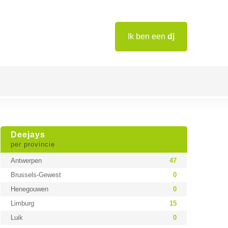
Ik ben een
dj
Deejays
per provincie
Antwerpen
47
Brussels-Gewest
0
Henegouwen
0
Limburg
15
Luik
0