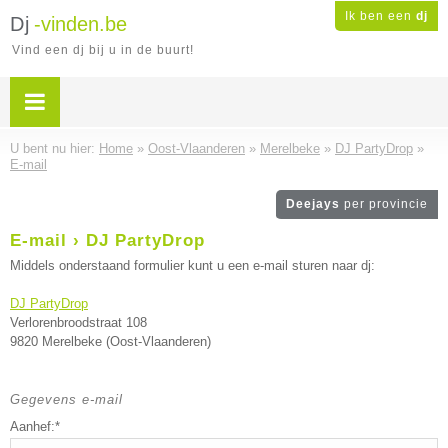
Ik ben een
dj
Dj
-vinden.be
Vind een dj bij u in de buurt!
U bent nu hier:
Home
»
Oost-Vlaanderen
»
Merelbeke
»
DJ PartyDrop
»
E-mail
Deejays
per provincie
E-mail › DJ PartyDrop
Middels onderstaand formulier kunt u een e-mail sturen naar dj:
DJ PartyDrop
Verlorenbroodstraat 108
9820 Merelbeke (Oost-Vlaanderen)
Gegevens e-mail
Aanhef:*