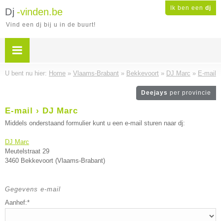
Ik ben een
dj
Dj
-vinden.be
Vind een dj bij u in de buurt!
U bent nu hier:
Home
»
Vlaams-Brabant
»
Bekkevoort
»
DJ Marc
»
E-mail
Deejays
per provincie
E-mail › DJ Marc
Middels onderstaand formulier kunt u een e-mail sturen naar dj:
DJ Marc
Meutelstraat 29
3460 Bekkevoort (Vlaams-Brabant)
Gegevens e-mail
Aanhef:*