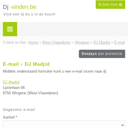
Ik ben een
dj
Dj
-vinden.be
Vind een dj bij u in de buurt!
U bent nu hier:
Home
»
West-Vlaanderen
»
Wingene
»
DJ Madjid
»
E-mail
Deejays
per provincie
E-mail › DJ Madjid
Middels onderstaand formulier kunt u een e-mail sturen naar dj:
DJ Madjid
Lijsterlaan 66
8750 Wingene (West-Vlaanderen)
Gegevens e-mail
Aanhef:*