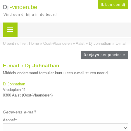
Ik ben een
dj
Dj
-vinden.be
Vind een dj bij u in de buurt!
U bent nu hier:
Home
»
Oost-Vlaanderen
»
Aalst
»
Dj Johnathan
»
E-mail
Deejays
per provincie
E-mail › Dj Johnathan
Middels onderstaand formulier kunt u een e-mail sturen naar dj:
Dj Johnathan
Vredeplein 11
9300 Aalst (Oost-Vlaanderen)
Gegevens e-mail
Aanhef:*