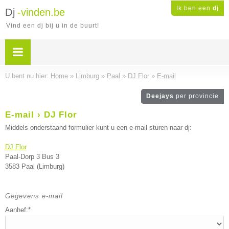
Ik ben een
dj
Dj
-vinden.be
Vind een dj bij u in de buurt!
U bent nu hier:
Home
»
Limburg
»
Paal
»
DJ Flor
»
E-mail
Deejays
per provincie
E-mail › DJ Flor
Middels onderstaand formulier kunt u een e-mail sturen naar dj:
DJ Flor
Paal-Dorp 3 Bus 3
3583 Paal (Limburg)
Gegevens e-mail
Aanhef:*