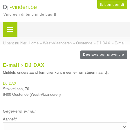
Ik ben een
dj
Dj
-vinden.be
Vind een dj bij u in de buurt!
U bent nu hier:
Home
»
West-Vlaanderen
»
Oostende
»
DJ DAX
»
E-mail
Deejays
per provincie
E-mail › DJ DAX
Middels onderstaand formulier kunt u een e-mail sturen naar dj:
DJ DAX
Stokkellaan, 76
8400 Oostende (West-Vlaanderen)
Gegevens e-mail
Aanhef:*