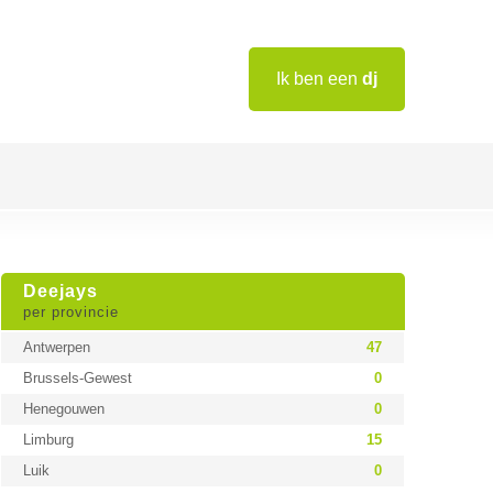
Ik ben een
dj
Deejays
per provincie
Antwerpen
47
Brussels-Gewest
0
Henegouwen
0
Limburg
15
Luik
0