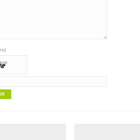
rs)
UR