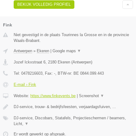
BEKIJK VOLLEDIG PROFIEL
Fink
Niet gevestigd in de plaats Tourinnes la Grosse en in de provincie
Waals-Brabant.
Antwerpen
»
Ekeren
|
Google maps
▼
Jozef Ickxstraat 6
,
2180
Ekeren
(
Antwerpen
)
Tel:
0478216603
, Fax:
-
, BTW-nr:
BE 0844.099.443
E-mail › Fink
Website:
https://www.finkevents.be
|
Screenshot
▼
DJ-service, trouw- & bedrijfsfeesten, verjaardagsfuiven, ...
DJ-service, Discobars, Statafels, Projectieschermen / beamers,
Licht,
▼
Er wordt gewerkt op afspraak.