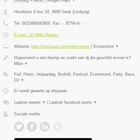
Limburg
»
Genk
|
Google maps
▼
Hondsbos 6 bus 24
,
3600
Genk
(
Limburg
)
Tel:
0032489343855
, Fax:
-
, BTW-nr:
-
E-mail › DJ Mike Raverz
Website:
http://mixcloud.com/mike-raverz
|
Screenshot
▼
Organiseert u een feestje en zoekt een dj die geschikt ervoor is?
Mike
▼
Fuif, Feest, Verjaardag, Bruiloft, Festival, Evenement, Party, Rave,
DJ
▼
Er wordt gewerkt op afspraak.
Laatste tweets
▼
|
Laatste facebook posts
▼
Sociale media: