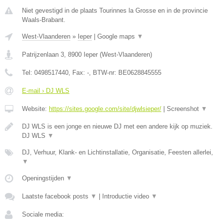
Niet gevestigd in de plaats Tourinnes la Grosse en in de provincie
Waals-Brabant.
West-Vlaanderen
»
Ieper
|
Google maps
▼
Patrijzenlaan 3
,
8900
Ieper
(
West-Vlaanderen
)
Tel:
0498517440
, Fax:
-
, BTW-nr:
BE0628845555
E-mail › DJ WLS
Website:
https://sites.google.com/site/djwlsieper/
|
Screenshot
▼
DJ WLS is een jonge en nieuwe DJ met een andere kijk op muziek.
DJ WLS
▼
DJ, Verhuur, Klank- en Lichtinstallatie, Organisatie, Feesten allerlei,
▼
Openingstijden
▼
Laatste facebook posts
▼
|
Introductie video
▼
Sociale media: