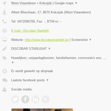
West-Vlaanderen
»
Koksijde
|
Google maps
▼
Albert Bliecklaan, 17
,
8670
Koksijde
(
West-Vlaanderen
)
Tel:
0472596709
, Fax:
-
, BTW-nr:
-
E-mail › Discobar Starlight
Website:
http://www.discobarstarlight.be
|
Screenshot
▼
DISCOBAR STARLIGHT
▼
Huwelijken, verjaardagfeesten, familiefeesten, communie's enz....,
▼
Er wordt gewerkt op afspraak.
Laatste facebook posts
▼
Sociale media: