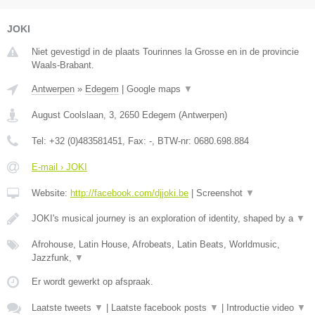
JOKI
Niet gevestigd in de plaats Tourinnes la Grosse en in de provincie
Waals-Brabant.
Antwerpen
»
Edegem
|
Google maps
▼
August Coolslaan, 3
,
2650
Edegem
(
Antwerpen
)
Tel:
+32 (0)483581451
, Fax:
-
, BTW-nr:
0680.698.884
E-mail › JOKI
Website:
http://facebook.com/djjoki.be
|
Screenshot
▼
JOKI's musical journey is an exploration of identity, shaped by a
▼
Afrohouse, Latin House, Afrobeats, Latin Beats, Worldmusic,
Jazzfunk,
▼
Er wordt gewerkt op afspraak.
Laatste tweets
▼
|
Laatste facebook posts
▼
|
Introductie video
▼