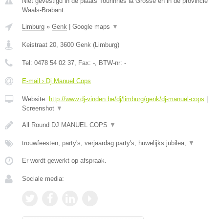
Niet gevestigd in de plaats Tourinnes la Grosse en in de provincie
Waals-Brabant.
Limburg
»
Genk
|
Google maps
▼
Keistraat 20
,
3600
Genk
(
Limburg
)
Tel:
0478 54 02 37
, Fax:
-
, BTW-nr:
-
E-mail › Dj Manuel Cops
Website:
http://www.dj-vinden.be/dj/limburg/genk/dj-manuel-cops
|
Screenshot
▼
All Round DJ MANUEL COPS
▼
trouwfeesten, party's, verjaardag party's, huwelijks jubilea,
▼
Er wordt gewerkt op afspraak.
Sociale media: