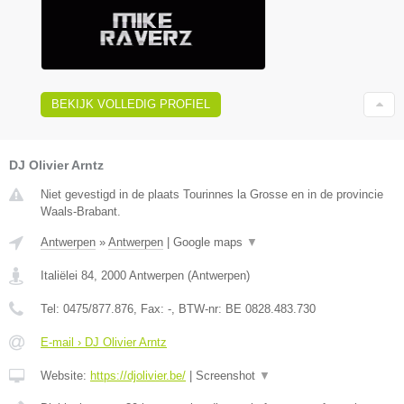
BEKIJK VOLLEDIG PROFIEL
DJ Olivier Arntz
Niet gevestigd in de plaats Tourinnes la Grosse en in de provincie
Waals-Brabant.
Antwerpen
»
Antwerpen
|
Google maps
▼
Italiëlei 84
,
2000
Antwerpen
(
Antwerpen
)
Tel:
0475/877.876
, Fax:
-
, BTW-nr:
BE 0828.483.730
E-mail › DJ Olivier Arntz
Website:
https://djolivier.be/
|
Screenshot
▼