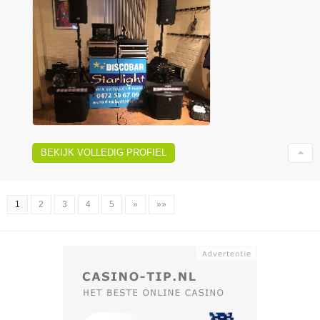
BEKIJK VOLLEDIG PROFIEL
1
2
3
4
5
»
»»