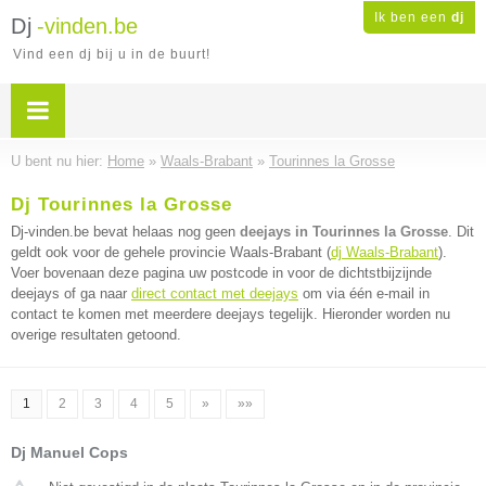
Ik ben een
dj
Dj
-vinden.be
Vind een dj bij u in de buurt!
U bent nu hier:
Home
»
Waals-Brabant
»
Tourinnes la Grosse
Dj Tourinnes la Grosse
Dj-vinden.be bevat helaas nog geen
deejays in Tourinnes la Grosse
. Dit
geldt ook voor de gehele provincie Waals-Brabant (
dj Waals-Brabant
).
Voer bovenaan deze pagina uw postcode in voor de dichtstbijzijnde
deejays of ga naar
direct contact met deejays
om via één e-mail in
contact te komen met meerdere deejays tegelijk. Hieronder worden nu
overige resultaten getoond.
1
2
3
4
5
»
»»
Dj Manuel Cops