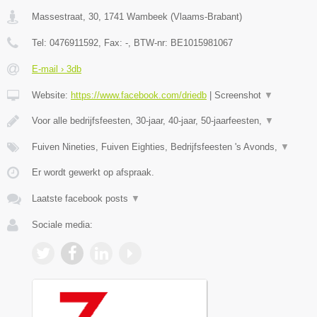
Massestraat, 30
,
1741
Wambeek
(
Vlaams-Brabant
)
Tel:
0476911592
, Fax:
-
, BTW-nr:
BE1015981067
E-mail › 3db
Website:
https://www.facebook.com/driedb
|
Screenshot
▼
Voor alle bedrijfsfeesten, 30-jaar, 40-jaar, 50-jaarfeesten,
▼
Fuiven Nineties, Fuiven Eighties, Bedrijfsfeesten 's Avonds,
▼
Er wordt gewerkt op afspraak.
Laatste facebook posts
▼
Sociale media: