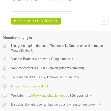
BEKIJK VOLLEDIG PROFIEL
Discobar skylight
Niet gevestigd in de plaats Tourinnes la Grosse en in de provincie
Waals-Brabant.
Vlaams-Brabant
»
Leuven
|
Google maps
▼
Van Rodestraat 30
,
3000
Leuven
(
Vlaams-Brabant
)
Tel:
0496568133
, Fax:
-
, BTW-nr:
0657.870.232
E-mail › Discobar skylight
Website:
http://Www.discobarskylight.be
|
Screenshot
▼
Discobar.skylight voor ambiance op al uw feesten en fuiven.
▼