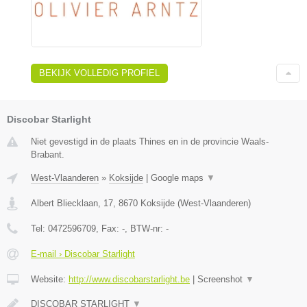
BEKIJK VOLLEDIG PROFIEL
Discobar Starlight
Niet gevestigd in de plaats Thines en in de provincie Waals-
Brabant.
West-Vlaanderen
»
Koksijde
|
Google maps
▼
Albert Bliecklaan, 17
,
8670
Koksijde
(
West-Vlaanderen
)
Tel:
0472596709
, Fax:
-
, BTW-nr:
-
E-mail › Discobar Starlight
Website:
http://www.discobarstarlight.be
|
Screenshot
▼
DISCOBAR STARLIGHT
▼