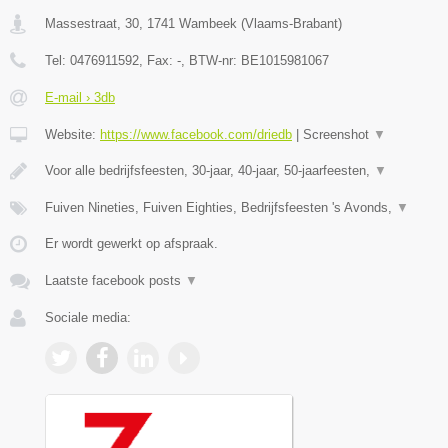
Massestraat, 30
,
1741
Wambeek
(
Vlaams-Brabant
)
Tel:
0476911592
, Fax:
-
, BTW-nr:
BE1015981067
E-mail › 3db
Website:
https://www.facebook.com/driedb
|
Screenshot
▼
Voor alle bedrijfsfeesten, 30-jaar, 40-jaar, 50-jaarfeesten,
▼
Fuiven Nineties, Fuiven Eighties, Bedrijfsfeesten 's Avonds,
▼
Er wordt gewerkt op afspraak.
Laatste facebook posts
▼
Sociale media: