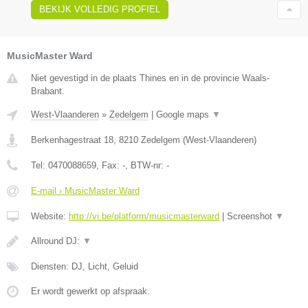
BEKIJK VOLLEDIG PROFIEL
MusicMaster Ward
Niet gevestigd in de plaats Thines en in de provincie Waals-
Brabant.
West-Vlaanderen
»
Zedelgem
|
Google maps
▼
Berkenhagestraat 18
,
8210
Zedelgem
(
West-Vlaanderen
)
Tel:
0470088659
, Fax:
-
, BTW-nr:
-
E-mail › MusicMaster Ward
Website:
http://vi.be/platform/musicmasterward
|
Screenshot
▼
Allround DJ:
▼
Diensten: DJ, Licht, Geluid
Er wordt gewerkt op afspraak.