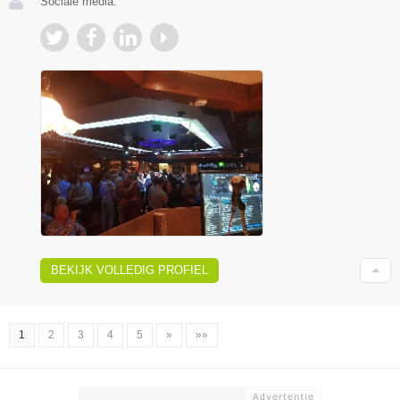
Sociale media:
BEKIJK VOLLEDIG PROFIEL
1
2
3
4
5
»
»»