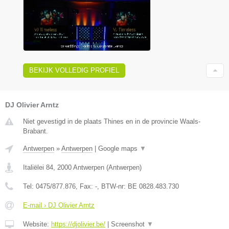
BEKIJK VOLLEDIG PROFIEL
DJ Olivier Arntz
Niet gevestigd in de plaats Thines en in de provincie Waals-
Brabant.
Antwerpen
»
Antwerpen
|
Google maps
▼
Italiëlei 84
,
2000
Antwerpen
(
Antwerpen
)
Tel:
0475/877.876
, Fax:
-
, BTW-nr:
BE 0828.483.730
E-mail › DJ Olivier Arntz
Website:
https://djolivier.be/
|
Screenshot
▼