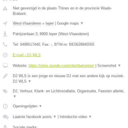
Niet gevestigd in de plaats Thines en in de provincie Waals-
Brabant.
West-Vlaanderen
»
Ieper
|
Google maps
▼
Patrijzenlaan 3
,
8900
Ieper
(
West-Vlaanderen
)
Tel:
0498517440
, Fax:
-
, BTW-nr:
BE0628845555
E-mail › DJ WLS
Website:
https://sites.google.com/site/djwlsieper/
|
Screenshot
▼
DJ WLS is een jonge en nieuwe DJ met een andere kijk op muziek.
DJ WLS
▼
DJ, Verhuur, Klank- en Lichtinstallatie, Organisatie, Feesten allerlei,
▼
Openingstijden
▼
Laatste facebook posts
▼
|
Introductie video
▼
Sociale media: