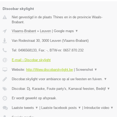
Discobar skylight
Niet gevestigd in de plaats Thines en in de provincie Waals-
Brabant.
Vlaams-Brabant
»
Leuven
|
Google maps
▼
Van Rodestraat 30
,
3000
Leuven
(
Vlaams-Brabant
)
Tel:
0496568133
, Fax:
-
, BTW-nr:
0657.870.232
E-mail › Discobar skylight
Website:
http://Www.discobarskylight.be
|
Screenshot
▼
Discobar.skylight voor ambiance op al uw feesten en fuiven.
▼
Discobar. Dj, Karaoke, Foute party's, Karnaval feesten, Bedrijf
▼
Er wordt gewerkt op afspraak.
Laatste tweets
▼
|
Laatste facebook posts
▼
|
Introductie video
▼