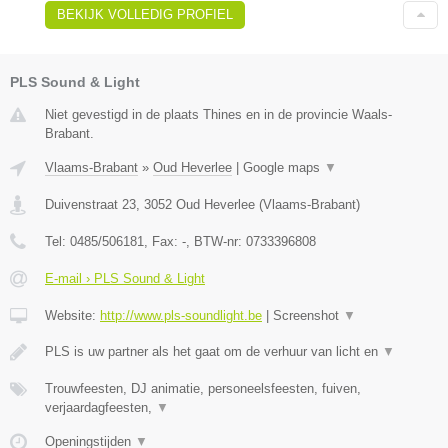
BEKIJK VOLLEDIG PROFIEL
PLS Sound & Light
Niet gevestigd in de plaats Thines en in de provincie Waals-
Brabant.
Vlaams-Brabant
»
Oud Heverlee
|
Google maps
▼
Duivenstraat 23
,
3052
Oud Heverlee
(
Vlaams-Brabant
)
Tel:
0485/506181
, Fax:
-
, BTW-nr:
0733396808
E-mail › PLS Sound & Light
Website:
http://www.pls-soundlight.be
|
Screenshot
▼
PLS is uw partner als het gaat om de verhuur van licht en
▼
Trouwfeesten, DJ animatie, personeelsfeesten, fuiven,
verjaardagfeesten,
▼
Openingstijden
▼