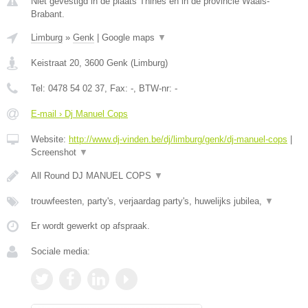
Niet gevestigd in de plaats Thines en in de provincie Waals-
Brabant.
Limburg
»
Genk
|
Google maps
▼
Keistraat 20
,
3600
Genk
(
Limburg
)
Tel:
0478 54 02 37
, Fax:
-
, BTW-nr:
-
E-mail › Dj Manuel Cops
Website:
http://www.dj-vinden.be/dj/limburg/genk/dj-manuel-cops
|
Screenshot
▼
All Round DJ MANUEL COPS
▼
trouwfeesten, party's, verjaardag party's, huwelijks jubilea,
▼
Er wordt gewerkt op afspraak.
Sociale media: