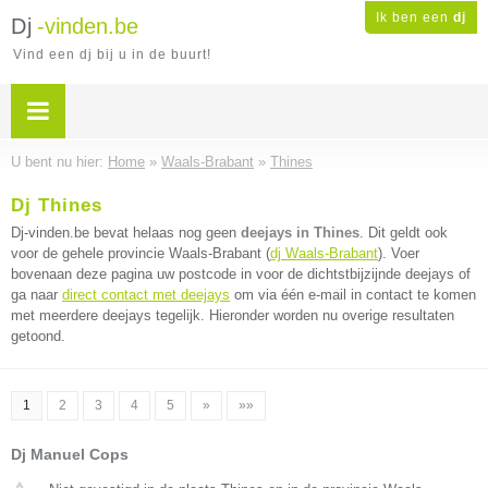
Ik ben een
dj
Dj
-vinden.be
Vind een dj bij u in de buurt!
U bent nu hier:
Home
»
Waals-Brabant
»
Thines
Dj Thines
Dj-vinden.be bevat helaas nog geen
deejays in Thines
. Dit geldt ook
voor de gehele provincie Waals-Brabant (
dj Waals-Brabant
). Voer
bovenaan deze pagina uw postcode in voor de dichtstbijzijnde deejays of
ga naar
direct contact met deejays
om via één e-mail in contact te komen
met meerdere deejays tegelijk. Hieronder worden nu overige resultaten
getoond.
1
2
3
4
5
»
»»
Dj Manuel Cops