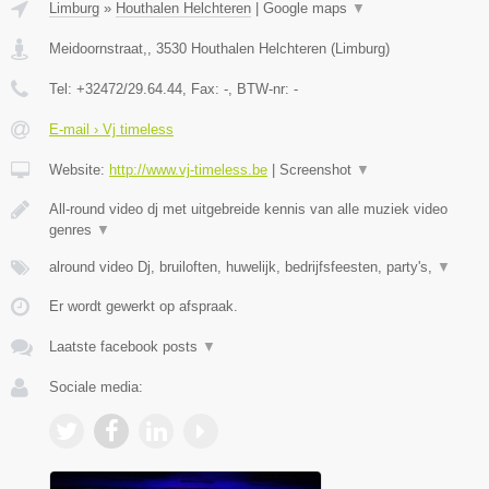
Limburg
»
Houthalen Helchteren
|
Google maps
▼
Meidoornstraat,
,
3530
Houthalen Helchteren
(
Limburg
)
Tel:
+32472/29.64.44
, Fax:
-
, BTW-nr:
-
E-mail › Vj timeless
Website:
http://www.vj-timeless.be
|
Screenshot
▼
All-round video dj met uitgebreide kennis van alle muziek video
genres
▼
alround video Dj, bruiloften, huwelijk, bedrijfsfeesten, party's,
▼
Er wordt gewerkt op afspraak.
Laatste facebook posts
▼
Sociale media: