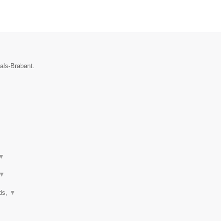
aals-Brabant.
▼
▼
nds,
▼