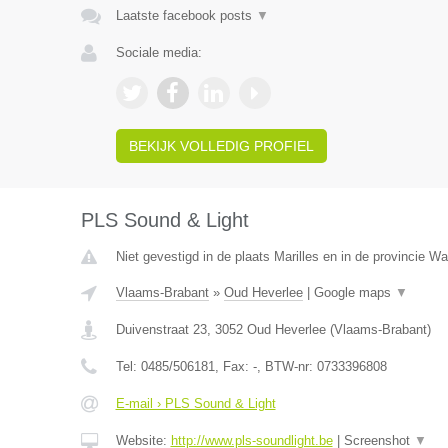
Laatste facebook posts
▼
Sociale media:
BEKIJK VOLLEDIG PROFIEL
PLS Sound & Light
Niet gevestigd in de plaats Marilles en in de provincie W
Vlaams-Brabant
»
Oud Heverlee
|
Google maps
▼
Duivenstraat 23
,
3052
Oud Heverlee
(
Vlaams-Brabant
)
Tel:
0485/506181
, Fax:
-
, BTW-nr:
0733396808
E-mail › PLS Sound & Light
Website:
http://www.pls-soundlight.be
|
Screenshot
▼