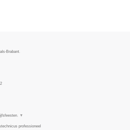
aals-Brabant.
2
ijfsfeesten.
▼
dstechnicus professioneel