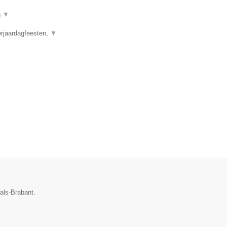
n
▼
erjaardagfeesten,
▼
aals-Brabant.