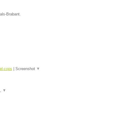
aals-Brabant.
el-cops
|
Screenshot
▼
a,
▼