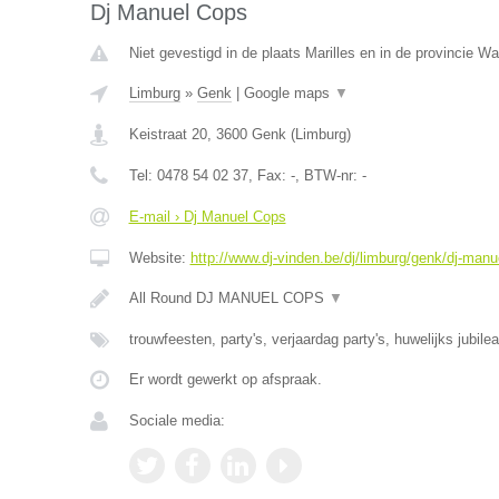
Dj Manuel Cops
Niet gevestigd in de plaats Marilles en in de provincie W
Limburg
»
Genk
|
Google maps
▼
Keistraat 20
,
3600
Genk
(
Limburg
)
Tel:
0478 54 02 37
, Fax:
-
, BTW-nr:
-
E-mail › Dj Manuel Cops
Website:
http://www.dj-vinden.be/dj/limburg/genk/dj-manu
All Round DJ MANUEL COPS
▼
trouwfeesten, party's, verjaardag party's, huwelijks jubile
Er wordt gewerkt op afspraak.
Sociale media: