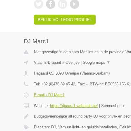
BEKIJK VOLLEDIG PROFIEL
DJ Marc1
Niet gevestigd in de plaats Marilles en in de provincie W
Vlaams-Brabant
»
Overijse
|
Google maps
▼
Hagaard 65
,
3090
Overijse
(
Vlaams-Brabant
)
Tel:
+32 (0)476 89 45 42
, Fax:
-
, BTW-nr:
BE0536.156.61
E-mail › DJ Marc1
Website:
https://djmarc1.webnode.be/
|
Screenshot
▼
Budgetsvriendelijke all round party DJ voor privé- en bedr
Diensten: DJ, Verhuur licht- en geluidsinstallaties, Gelui