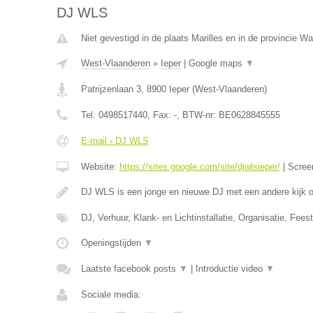
DJ WLS
Niet gevestigd in de plaats Marilles en in de provincie W
West-Vlaanderen
»
Ieper
|
Google maps
▼
Patrijzenlaan 3
,
8900
Ieper
(
West-Vlaanderen
)
Tel:
0498517440
, Fax:
-
, BTW-nr:
BE0628845555
E-mail › DJ WLS
Website:
https://sites.google.com/site/djwlsieper/
|
Scree
DJ WLS is een jonge en nieuwe DJ met een andere kijk
DJ, Verhuur, Klank- en Lichtinstallatie, Organisatie, Feest
Openingstijden
▼
Laatste facebook posts
▼
|
Introductie video
▼
Sociale media: