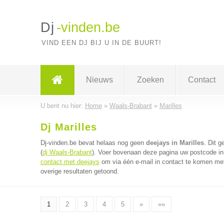
Dj
-vinden.be
VIND EEN DJ BIJ U IN DE BUURT!
Nieuws
Zoeken
Contact
U bent nu hier:
Home
»
Waals-Brabant
»
Marilles
Dj Marilles
Dj-vinden.be bevat helaas nog geen
deejays in Marilles
. Dit 
(
dj Waals-Brabant
). Voer bovenaan deze pagina uw postcode in 
contact met deejays
om via één e-mail in contact te komen met
overige resultaten getoond.
1
2
3
4
5
»
»»