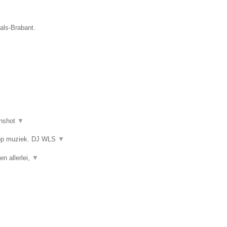
aals-Brabant.
nshot
▼
 op muziek. DJ WLS
▼
en allerlei,
▼