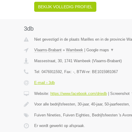
BEKIJK VOLLEDIG PROFIEL
3db
Niet gevestigd in de plaats Marilles en in de provincie W
Vlaams-Brabant
»
Wambeek
|
Google maps
▼
Massestraat, 30
,
1741
Wambeek
(
Vlaams-Brabant
)
Tel:
0476911592
, Fax:
-
, BTW-nr:
BE1015981067
E-mail › 3db
Website:
https://www.facebook.com/driedb
|
Screenshot
Voor alle bedrijfsfeesten, 30-jaar, 40-jaar, 50-jaarfeesten,
Fuiven Nineties, Fuiven Eighties, Bedrijfsfeesten 's Avo
Er wordt gewerkt op afspraak.