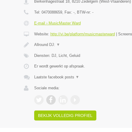
Berkenhagestraat 18
,
8210
Zedelgem
(
West-Vlaanderen
)
Tel:
0470088659
, Fax:
-
, BTW-nr:
-
E-mail › MusicMaster Ward
Website:
http://vi.be/platform/musicmasterward
|
Screen
Allround DJ:
▼
Diensten: DJ, Licht, Geluid
Er wordt gewerkt op afspraak.
Laatste facebook posts
▼
Sociale media:
BEKIJK VOLLEDIG PROFIEL