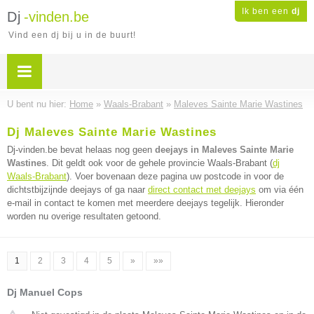
Ik ben een
dj
Dj
-vinden.be
Vind een dj bij u in de buurt!
U bent nu hier:
Home
»
Waals-Brabant
»
Maleves Sainte Marie Wastines
Dj Maleves Sainte Marie Wastines
Dj-vinden.be bevat helaas nog geen
deejays in Maleves Sainte Marie
Wastines
. Dit geldt ook voor de gehele provincie Waals-Brabant (
dj
Waals-Brabant
). Voer bovenaan deze pagina uw postcode in voor de
dichtstbijzijnde deejays of ga naar
direct contact met deejays
om via één
e-mail in contact te komen met meerdere deejays tegelijk. Hieronder
worden nu overige resultaten getoond.
1
2
3
4
5
»
»»
Dj Manuel Cops