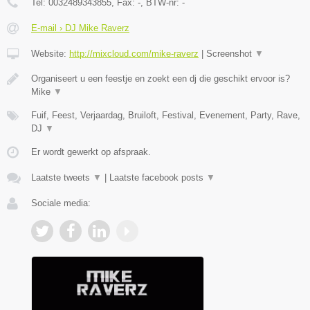
Tel:
0032489343855
, Fax:
-
, BTW-nr:
-
E-mail › DJ Mike Raverz
Website:
http://mixcloud.com/mike-raverz
|
Screenshot
▼
Organiseert u een feestje en zoekt een dj die geschikt ervoor is?
Mike
▼
Fuif, Feest, Verjaardag, Bruiloft, Festival, Evenement, Party, Rave,
DJ
▼
Er wordt gewerkt op afspraak.
Laatste tweets
▼
|
Laatste facebook posts
▼
Sociale media: