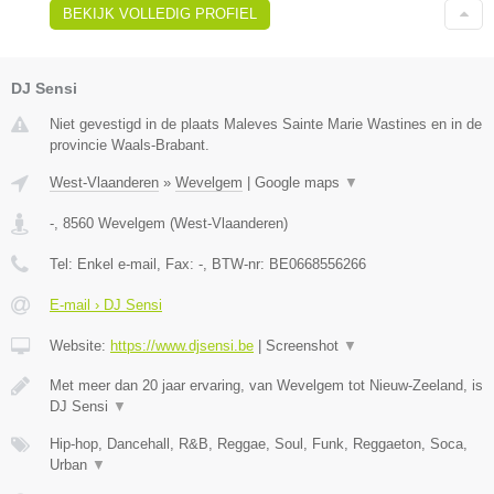
BEKIJK VOLLEDIG PROFIEL
DJ Sensi
Niet gevestigd in de plaats Maleves Sainte Marie Wastines en in de
provincie Waals-Brabant.
West-Vlaanderen
»
Wevelgem
|
Google maps
▼
-
,
8560
Wevelgem
(
West-Vlaanderen
)
Tel:
Enkel e-mail
, Fax:
-
, BTW-nr:
BE0668556266
E-mail › DJ Sensi
Website:
https://www.djsensi.be
|
Screenshot
▼
Met meer dan 20 jaar ervaring, van Wevelgem tot Nieuw-Zeeland, is
DJ Sensi
▼
Hip-hop, Dancehall, R&B, Reggae, Soul, Funk, Reggaeton, Soca,
Urban
▼