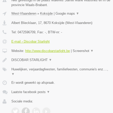
Niet gevestigd in de plaats Maleves Sainte Marie Wastines en in de
provincie Waals-Brabant.
West-Vlaanderen
»
Koksijde
|
Google maps
▼
Albert Bliecklaan, 17
,
8670
Koksijde
(
West-Vlaanderen
)
Tel:
0472596709
, Fax:
-
, BTW-nr:
-
E-mail › Discobar Starlight
Website:
http://www.discobarstarlight.be
|
Screenshot
▼
DISCOBAR STARLIGHT
▼
Huwelijken, verjaardagfeesten, familiefeesten, communie's enz....,
▼
Er wordt gewerkt op afspraak.
Laatste facebook posts
▼
Sociale media: