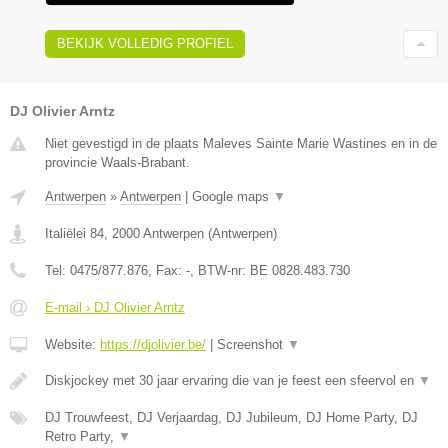
BEKIJK VOLLEDIG PROFIEL
DJ Olivier Arntz
Niet gevestigd in de plaats Maleves Sainte Marie Wastines en in de
provincie Waals-Brabant.
Antwerpen
»
Antwerpen
|
Google maps
▼
Italiëlei 84
,
2000
Antwerpen
(
Antwerpen
)
Tel:
0475/877.876
, Fax:
-
, BTW-nr:
BE 0828.483.730
E-mail › DJ Olivier Arntz
Website:
https://djolivier.be/
|
Screenshot
▼
Diskjockey met 30 jaar ervaring die van je feest een sfeervol en
▼
DJ Trouwfeest, DJ Verjaardag, DJ Jubileum, DJ Home Party, DJ
Retro Party,
▼