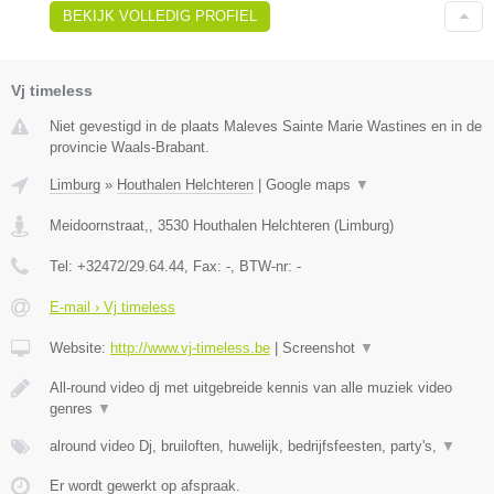
BEKIJK VOLLEDIG PROFIEL
Vj timeless
Niet gevestigd in de plaats Maleves Sainte Marie Wastines en in de
provincie Waals-Brabant.
Limburg
»
Houthalen Helchteren
|
Google maps
▼
Meidoornstraat,
,
3530
Houthalen Helchteren
(
Limburg
)
Tel:
+32472/29.64.44
, Fax:
-
, BTW-nr:
-
E-mail › Vj timeless
Website:
http://www.vj-timeless.be
|
Screenshot
▼
All-round video dj met uitgebreide kennis van alle muziek video
genres
▼
alround video Dj, bruiloften, huwelijk, bedrijfsfeesten, party's,
▼
Er wordt gewerkt op afspraak.