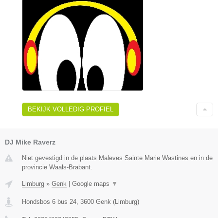
BEKIJK VOLLEDIG PROFIEL
DJ Mike Raverz
Niet gevestigd in de plaats Maleves Sainte Marie Wastines en in de
provincie Waals-Brabant.
Limburg
»
Genk
|
Google maps
▼
Hondsbos 6 bus 24
,
3600
Genk
(
Limburg
)