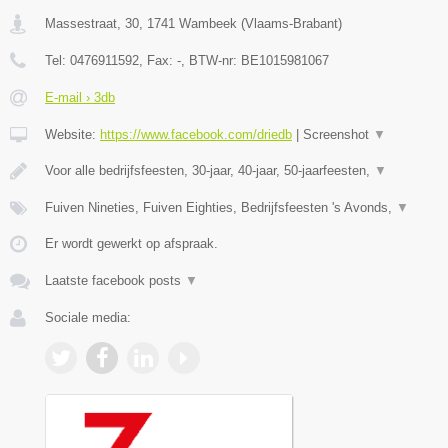
Massestraat, 30
,
1741
Wambeek
(
Vlaams-Brabant
)
Tel:
0476911592
, Fax:
-
, BTW-nr:
BE1015981067
E-mail › 3db
Website:
https://www.facebook.com/driedb
|
Screenshot
▼
Voor alle bedrijfsfeesten, 30-jaar, 40-jaar, 50-jaarfeesten,
▼
Fuiven Nineties, Fuiven Eighties, Bedrijfsfeesten 's Avonds,
▼
Er wordt gewerkt op afspraak.
Laatste facebook posts
▼
Sociale media: