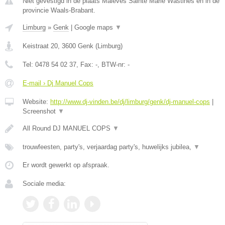
Niet gevestigd in de plaats Maleves Sainte Marie Wastines en in de
provincie Waals-Brabant.
Limburg
»
Genk
|
Google maps
▼
Keistraat 20
,
3600
Genk
(
Limburg
)
Tel:
0478 54 02 37
, Fax:
-
, BTW-nr:
-
E-mail › Dj Manuel Cops
Website:
http://www.dj-vinden.be/dj/limburg/genk/dj-manuel-cops
|
Screenshot
▼
All Round DJ MANUEL COPS
▼
trouwfeesten, party's, verjaardag party's, huwelijks jubilea,
▼
Er wordt gewerkt op afspraak.
Sociale media: