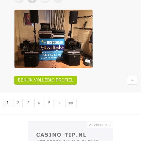
BEKIJK VOLLEDIG PROFIEL
1
2
3
4
5
»
»»