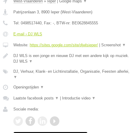
West-Vlaanderen
»
Ieper
|
Google maps
▼
Patrijzenlaan 3
,
8900
Ieper
(
West-Vlaanderen
)
Tel:
0498517440
, Fax:
-
, BTW-nr:
BE0628845555
E-mail › DJ WLS
Website:
https://sites.google.com/site/djwlsieper/
|
Screenshot
▼
DJ WLS is een jonge en nieuwe DJ met een andere kijk op muziek.
DJ WLS
▼
DJ, Verhuur, Klank- en Lichtinstallatie, Organisatie, Feesten allerlei,
▼
Openingstijden
▼
Laatste facebook posts
▼
|
Introductie video
▼
Sociale media: