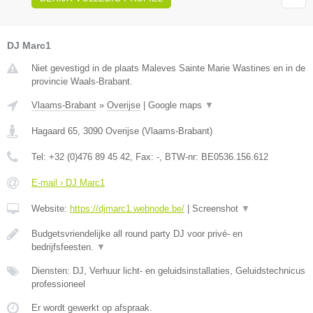
DJ Marc1
Niet gevestigd in de plaats Maleves Sainte Marie Wastines en in de
provincie Waals-Brabant.
Vlaams-Brabant
»
Overijse
|
Google maps
▼
Hagaard 65
,
3090
Overijse
(
Vlaams-Brabant
)
Tel:
+32 (0)476 89 45 42
, Fax:
-
, BTW-nr:
BE0536.156.612
E-mail › DJ Marc1
Website:
https://djmarc1.webnode.be/
|
Screenshot
▼
Budgetsvriendelijke all round party DJ voor privé- en
bedrijfsfeesten.
▼
Diensten: DJ, Verhuur licht- en geluidsinstallaties, Geluidstechnicus
professioneel
Er wordt gewerkt op afspraak.