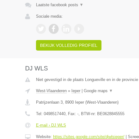
Laatste facebook posts
▼
Sociale media:
BEKIJK VOLLEDIG PROFIEL
DJ WLS
Niet gevestigd in de plaats Longueville en in de provinci
West-Vlaanderen
»
Ieper
|
Google maps
▼
Patrijzenlaan 3
,
8900
Ieper
(
West-Vlaanderen
)
Tel:
0498517440
, Fax:
-
, BTW-nr:
BE0628845555
E-mail › DJ WLS
Website:
https://sites.google.com/site/djwlsieper/
|
Scree