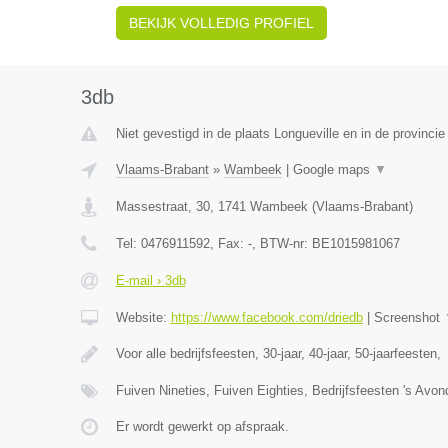
BEKIJK VOLLEDIG PROFIEL
3db
Niet gevestigd in de plaats Longueville en in de provinci
Vlaams-Brabant
»
Wambeek
|
Google maps
▼
Massestraat, 30
,
1741
Wambeek
(
Vlaams-Brabant
)
Tel:
0476911592
, Fax:
-
, BTW-nr:
BE1015981067
E-mail › 3db
Website:
https://www.facebook.com/driedb
|
Screenshot
Voor alle bedrijfsfeesten, 30-jaar, 40-jaar, 50-jaarfeesten,
Fuiven Nineties, Fuiven Eighties, Bedrijfsfeesten 's Avo
Er wordt gewerkt op afspraak.