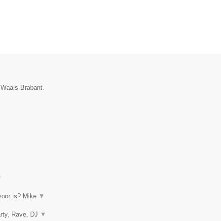
e Waals-Brabant.
▼
rvoor is? Mike
▼
arty, Rave, DJ
▼