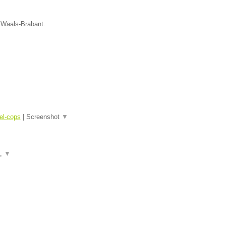
e Waals-Brabant.
el-cops
|
Screenshot
▼
a,
▼