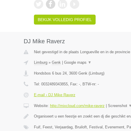
BEKIJK VOLLEDIG PROFIEL
DJ Mike Raverz
Niet gevestigd in de plaats Longueville en in de provinci
Limburg
»
Genk
|
Google maps
▼
Hondsbos 6 bus 24
,
3600
Genk
(
Limburg
)
Tel:
0032489343855
, Fax:
-
, BTW-nr:
-
E-mail › DJ Mike Raverz
Website:
http://mixcloud.com/mike-raverz
|
Screenshot
Organiseert u een feestje en zoekt een dj die geschikt e
Fuif, Feest, Verjaardag, Bruiloft, Festival, Evenement, P