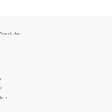
e Waals-Brabant.
▼
▼
nds,
▼