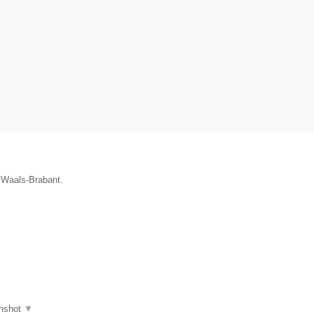
e Waals-Brabant.
nshot
▼