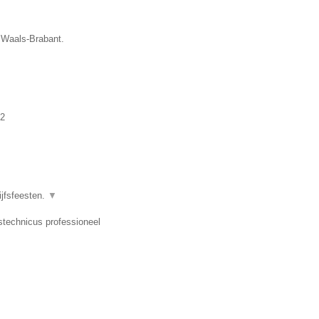
e Waals-Brabant.
2
ijfsfeesten.
▼
dstechnicus professioneel