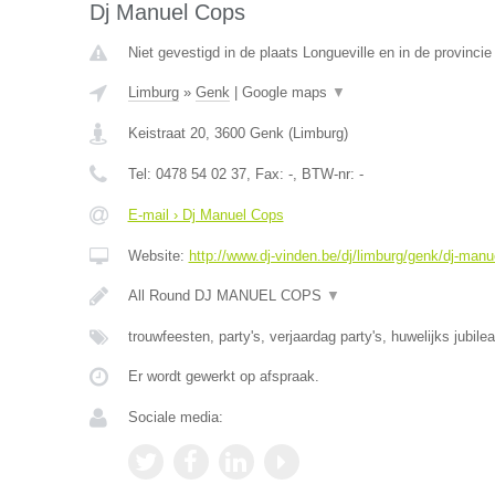
Dj Manuel Cops
Niet gevestigd in de plaats Longueville en in de provinci
Limburg
»
Genk
|
Google maps
▼
Keistraat 20
,
3600
Genk
(
Limburg
)
Tel:
0478 54 02 37
, Fax:
-
, BTW-nr:
-
E-mail › Dj Manuel Cops
Website:
http://www.dj-vinden.be/dj/limburg/genk/dj-manu
All Round DJ MANUEL COPS
▼
trouwfeesten, party's, verjaardag party's, huwelijks jubile
Er wordt gewerkt op afspraak.
Sociale media: