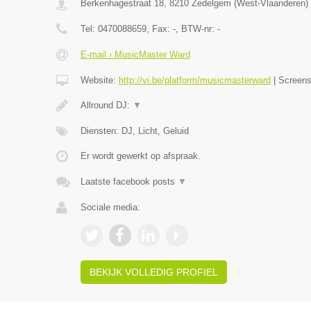
Berkenhagestraat 18
,
8210
Zedelgem
(
West-Vlaanderen
)
Tel:
0470088659
, Fax:
-
, BTW-nr:
-
E-mail › MusicMaster Ward
Website:
http://vi.be/platform/musicmasterward
|
Screen
Allround DJ:
▼
Diensten: DJ, Licht, Geluid
Er wordt gewerkt op afspraak.
Laatste facebook posts
▼
Sociale media:
BEKIJK VOLLEDIG PROFIEL