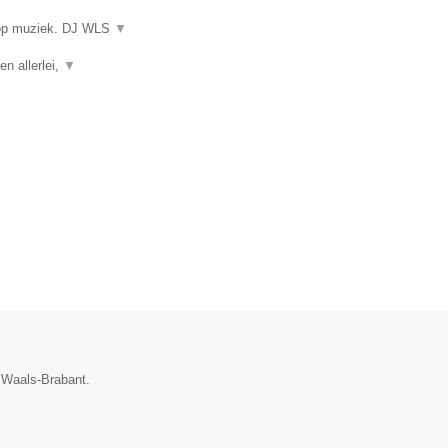
 op muziek. DJ WLS
▼
en allerlei,
▼
e Waals-Brabant.