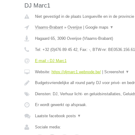
DJ Marc1
Niet gevestigd in de plaats Longueville en in de provinci
Vlaams-Brabant
»
Overijse
|
Google maps
▼
Hagaard 65
,
3090
Overijse
(
Vlaams-Brabant
)
Tel:
+32 (0)476 89 45 42
, Fax:
-
, BTW-nr:
BE0536.156.61
E-mail › DJ Marc1
Website:
https://djmarc1.webnode.be/
|
Screenshot
▼
Budgetsvriendelijke all round party DJ voor privé- en bedr
Diensten: DJ, Verhuur licht- en geluidsinstallaties, Gelui
Er wordt gewerkt op afspraak.
Laatste facebook posts
▼
Sociale media: