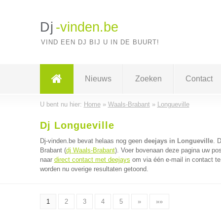
Dj
-vinden.be
VIND EEN DJ BIJ U IN DE BUURT!
Nieuws
Zoeken
Contact
U bent nu hier:
Home
»
Waals-Brabant
»
Longueville
Dj Longueville
Dj-vinden.be bevat helaas nog geen
deejays in Longueville
. 
Brabant (
dj Waals-Brabant
). Voer bovenaan deze pagina uw post
naar
direct contact met deejays
om via één e-mail in contact t
worden nu overige resultaten getoond.
1
2
3
4
5
»
»»