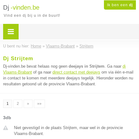
Ik ben een
dj
Dj
-vinden.be
Vind een dj bij u in de buurt!
U bent nu hier:
Home
»
Vlaams-Brabant
»
Strijtem
Dj Strijtem
Dj-vinden.be bevat helaas nog geen
deejays in Strijtem
. Ga naar
dj
Vlaams-Brabant
of ga naar
direct contact met deejays
om via één e-mail
in contact te komen met meerdere deejays tegelijk. Hieronder worden nu
resultaten getoond uit de provincie Vlaams-Brabant.
1
2
»
»»
3db
Niet gevestigd in de plaats Strijtem, maar wel in de provincie
Vlaams-Brabant.