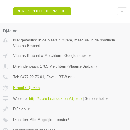
BEKIJK VOLLEDIG PROFIEL
DjJelco
Niet gevestigd in de plaats Strijtem, maar wel in de provincie
Vlaams-Brabant.
Vlaams-Brabant
»
Merchtem
|
Google maps
▼
Drielindenbaan
,
1785
Merchtem
(
Vlaams-Brabant
)
Tel:
0477 22 76 01
, Fax:
-
, BTW-nr:
-
E-mail › DjJelco
Website:
http://jcore.be/index.php/djjelco
|
Screenshot
▼
DjJelco
▼
Diensten: Alle Mogelijke Feesten!