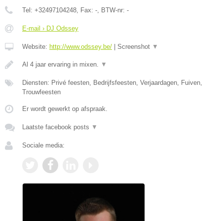
Tel:
+32497104248
, Fax:
-
, BTW-nr:
-
E-mail › DJ Odssey
Website:
http://www.odssey.be/
|
Screenshot
▼
Al 4 jaar ervaring in mixen.
▼
Diensten: Privé feesten, Bedrijfsfeesten, Verjaardagen, Fuiven,
Trouwfeesten
Er wordt gewerkt op afspraak.
Laatste facebook posts
▼
Sociale media: