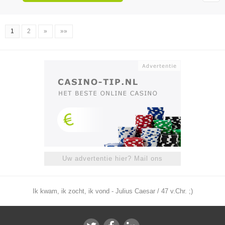
1
2
»
»»
Uw advertentie hier? Mail ons
Ik kwam, ik zocht, ik vond - Julius Caesar / 47 v.Chr. ;)