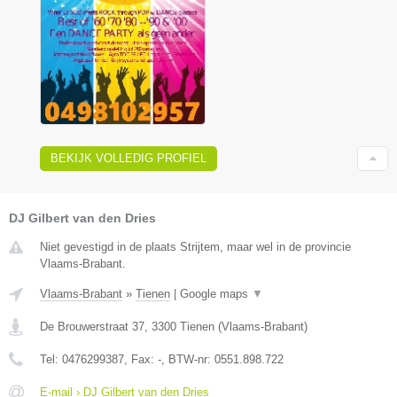
BEKIJK VOLLEDIG PROFIEL
DJ Gilbert van den Dries
Niet gevestigd in de plaats Strijtem, maar wel in de provincie
Vlaams-Brabant.
Vlaams-Brabant
»
Tienen
|
Google maps
▼
De Brouwerstraat 37
,
3300
Tienen
(
Vlaams-Brabant
)
Tel:
0476299387
, Fax:
-
, BTW-nr:
0551.898.722
E-mail › DJ Gilbert van den Dries