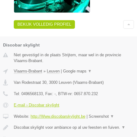
BEKIJK VOLLEDIG PROFIEL
Discobar skylight
Niet gevestigd in de plaats Strijtem, maar wel in de provincie
Vlaams-Brabant.
Vlaams-Brabant
»
Leuven
|
Google maps
▼
Van Rodestraat 30
,
3000
Leuven
(
Vlaams-Brabant
)
Tel:
0496568133
, Fax:
-
, BTW-nr:
0657.870.232
E-mail › Discobar skylight
Website:
http://Www.discobarskylight.be
|
Screenshot
▼
Discobar.skylight voor ambiance op al uw feesten en fuiven.
▼