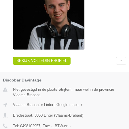
BEKIJK VOLLEDIG PROFIEL
Discobar Davintage
Niet gevestigd in de plaats Strijtem, maar wel in de provincie
Vlaams-Brabant.
Vlaams-Brabant
»
Linter
|
Google maps
▼
Bredestraat
,
3350
Linter
(
Vlaams-Brabant
)
Tel:
0498102957
, Fax:
-
, BTW-nr:
-