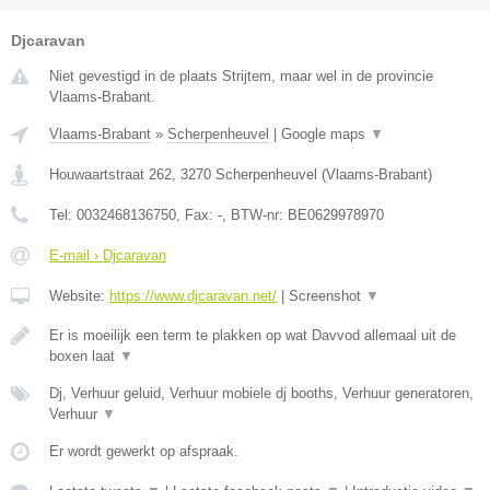
Djcaravan
Niet gevestigd in de plaats Strijtem, maar wel in de provincie
Vlaams-Brabant.
Vlaams-Brabant
»
Scherpenheuvel
|
Google maps
▼
Houwaartstraat 262
,
3270
Scherpenheuvel
(
Vlaams-Brabant
)
Tel:
0032468136750
, Fax:
-
, BTW-nr:
BE0629978970
E-mail › Djcaravan
Website:
https://www.djcaravan.net/
|
Screenshot
▼
Er is moeilijk een term te plakken op wat Davvod allemaal uit de
boxen laat
▼
Dj, Verhuur geluid, Verhuur mobiele dj booths, Verhuur generatoren,
Verhuur
▼
Er wordt gewerkt op afspraak.