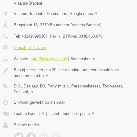
Vlaams-Brabant.
Vlaams-Brabant
»
Boutersem
|
Google maps
▼
Brugstraat 18
,
3370
Boutersem
(
Vlaams-Brabant
)
Tel:
+32494995367
, Fax:
-
, BTW-nr:
0848.460.978
E-mail › D.J. Alain
Website:
http://www.djalain.be
|
Screenshot
▼
Een dj met meer dan 20 jaar ervaring , met een passie voor
moderne en retro
▼
D.J., Deejaay, DJ, Party music, Personeelsfeest, Trouwfeest,
Festival,
▼
Er wordt gewerkt op afspraak.
Laatste tweets
▼
|
Laatste facebook posts
▼
Sociale media: