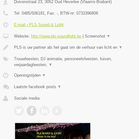
Duivenstraat 23
,
3052
Oud Heverlee
(
Vlaams-Brabant
)
Tel:
0485/506181
, Fax:
-
, BTW-nr:
0733396808
E-mail › PLS Sound & Light
Website:
http://www.pls-soundlight.be
|
Screenshot
▼
PLS is uw partner als het gaat om de verhuur van licht en
▼
Trouwfeesten, DJ animatie, personeelsfeesten, fuiven,
verjaardagfeesten,
▼
Openingstijden
▼
Laatste facebook posts
▼
Sociale media: