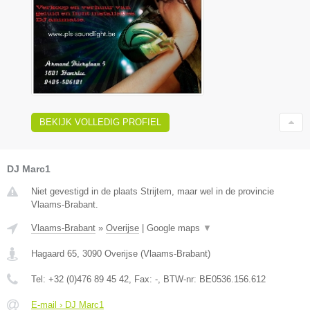
BEKIJK VOLLEDIG PROFIEL
DJ Marc1
Niet gevestigd in de plaats Strijtem, maar wel in de provincie
Vlaams-Brabant.
Vlaams-Brabant
»
Overijse
|
Google maps
▼
Hagaard 65
,
3090
Overijse
(
Vlaams-Brabant
)
Tel:
+32 (0)476 89 45 42
, Fax:
-
, BTW-nr:
BE0536.156.612
E-mail › DJ Marc1