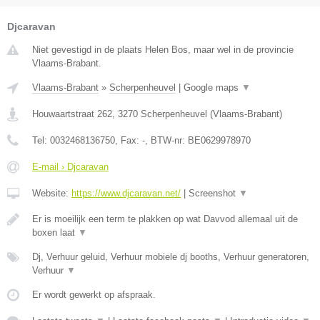
Djcaravan
Niet gevestigd in de plaats Helen Bos, maar wel in de provincie
Vlaams-Brabant.
Vlaams-Brabant
»
Scherpenheuvel
|
Google maps
▼
Houwaartstraat 262
,
3270
Scherpenheuvel
(
Vlaams-Brabant
)
Tel:
0032468136750
, Fax:
-
, BTW-nr:
BE0629978970
E-mail › Djcaravan
Website:
https://www.djcaravan.net/
|
Screenshot
▼
Er is moeilijk een term te plakken op wat Davvod allemaal uit de
boxen laat
▼
Dj, Verhuur geluid, Verhuur mobiele dj booths, Verhuur generatoren,
Verhuur
▼
Er wordt gewerkt op afspraak.