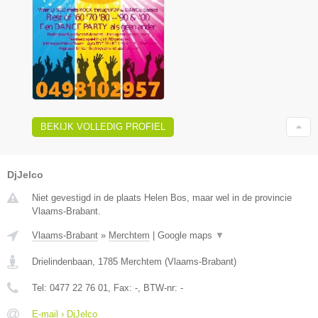
BEKIJK VOLLEDIG PROFIEL
DjJelco
Niet gevestigd in de plaats Helen Bos, maar wel in de provincie
Vlaams-Brabant.
Vlaams-Brabant
»
Merchtem
|
Google maps
▼
Drielindenbaan
,
1785
Merchtem
(
Vlaams-Brabant
)
Tel:
0477 22 76 01
, Fax:
-
, BTW-nr:
-
E-mail › DjJelco