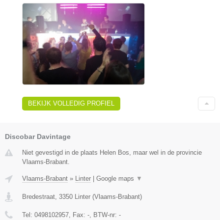
BEKIJK VOLLEDIG PROFIEL
Discobar Davintage
Niet gevestigd in de plaats Helen Bos, maar wel in de provincie
Vlaams-Brabant.
Vlaams-Brabant
»
Linter
|
Google maps
▼
Bredestraat
,
3350
Linter
(
Vlaams-Brabant
)
Tel:
0498102957
, Fax:
-
, BTW-nr:
-