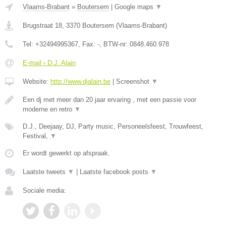
Vlaams-Brabant
»
Boutersem
|
Google maps
▼
Brugstraat 18
,
3370
Boutersem
(
Vlaams-Brabant
)
Tel:
+32494995367
, Fax:
-
, BTW-nr:
0848.460.978
E-mail › D.J. Alain
Website:
http://www.djalain.be
|
Screenshot
▼
Een dj met meer dan 20 jaar ervaring , met een passie voor
moderne en retro
▼
D.J., Deejaay, DJ, Party music, Personeelsfeest, Trouwfeest,
Festival,
▼
Er wordt gewerkt op afspraak.
Laatste tweets
▼
|
Laatste facebook posts
▼
Sociale media: