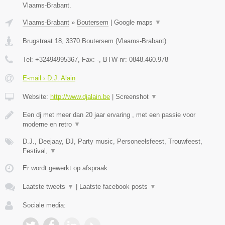
Vlaams-Brabant.
Vlaams-Brabant
»
Boutersem
|
Google maps
▼
Brugstraat 18
,
3370
Boutersem
(
Vlaams-Brabant
)
Tel:
+32494995367
, Fax:
-
, BTW-nr:
0848.460.978
E-mail › D.J. Alain
Website:
http://www.djalain.be
|
Screenshot
▼
Een dj met meer dan 20 jaar ervaring , met een passie voor
moderne en retro
▼
D.J., Deejaay, DJ, Party music, Personeelsfeest, Trouwfeest,
Festival,
▼
Er wordt gewerkt op afspraak.
Laatste tweets
▼
|
Laatste facebook posts
▼
Sociale media: