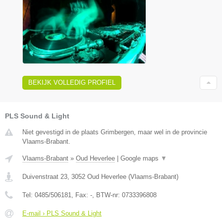
BEKIJK VOLLEDIG PROFIEL
PLS Sound & Light
Niet gevestigd in de plaats Grimbergen, maar wel in de provincie
Vlaams-Brabant.
Vlaams-Brabant
»
Oud Heverlee
|
Google maps
▼
Duivenstraat 23
,
3052
Oud Heverlee
(
Vlaams-Brabant
)
Tel:
0485/506181
, Fax:
-
, BTW-nr:
0733396808
E-mail › PLS Sound & Light