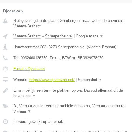
Djcaravan
Niet gevestigd in de plaats Grimbergen, maar wel in de provincie
Vlaams-Brabant.
Vlaams-Brabant
»
Scherpenheuvel
|
Google maps
▼
Houwaartstraat 262
,
3270
Scherpenheuvel
(
Vlaams-Brabant
)
Tel:
0032468136750
, Fax:
-
, BTW-nr:
BE0629978970
E-mail › Djcaravan
Website:
https://www.djcaravan.net/
|
Screenshot
▼
Er is moeilijk een term te plakken op wat Davvod allemaal uit de
boxen laat
▼
Dj, Verhuur geluid, Verhuur mobiele dj booths, Verhuur generatoren,
Verhuur
▼
Er wordt gewerkt op afspraak.