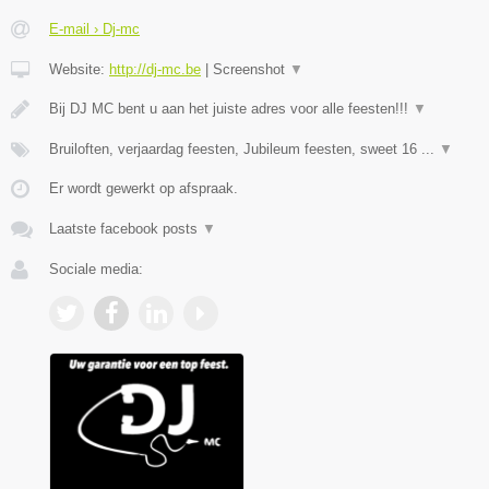
E-mail › Dj-mc
Website:
http://dj-mc.be
|
Screenshot
▼
Bij DJ MC bent u aan het juiste adres voor alle feesten!!!
▼
Bruiloften, verjaardag feesten, Jubileum feesten, sweet 16 ...
▼
Er wordt gewerkt op afspraak.
Laatste facebook posts
▼
Sociale media: