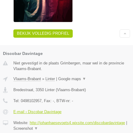
BEKIJK VOLLEDIG PROFIEL
Discobar Davintage
Niet gevestigd in de plaats Grimbergen, maar wel in de provincie
Vlaams-Brabant.
Vlaams-Brabant
»
Linter
|
Google maps
▼
Bredestraat
,
3350
Linter
(
Vlaams-Brabant
)
Tel:
0498102957
, Fax:
-
, BTW-nr:
-
E-mail › Discobar Davintage
Website:
http://johanhaesevoets4.wixsite.com/discobardavintage
|
Screenshot
▼