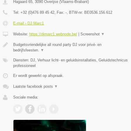
Hagaard 65
,
3090
Overijse
(
Vlaams-Brabant
)
Tel:
+32 (0)476 89 45 42
, Fax:
-
, BTW-nr:
BE0536.156.612
E-mail › DJ Marc1
Website:
https://djmarc1.webnode.be/
|
Screenshot
▼
Budgetsvriendelijke all round party DJ voor privé- en
bedrijfsfeesten.
▼
Diensten: DJ, Verhuur licht- en geluidsinstallaties, Geluidstechnicus
professioneel
Er wordt gewerkt op afspraak.
Laatste facebook posts
▼
Sociale media: