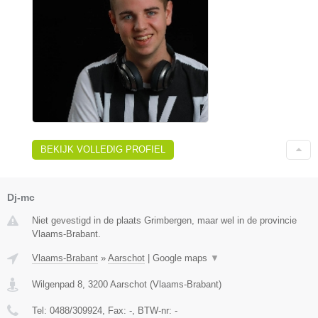
BEKIJK VOLLEDIG PROFIEL
Dj-mc
Niet gevestigd in de plaats Grimbergen, maar wel in de provincie
Vlaams-Brabant.
Vlaams-Brabant
»
Aarschot
|
Google maps
▼
Wilgenpad 8
,
3200
Aarschot
(
Vlaams-Brabant
)
Tel:
0488/309924
, Fax:
-
, BTW-nr:
-