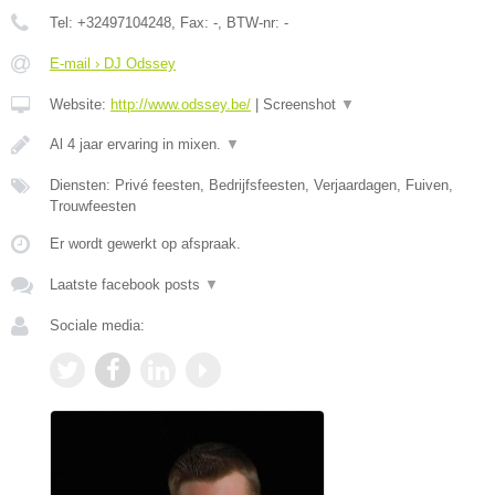
Tel:
+32497104248
, Fax:
-
, BTW-nr:
-
E-mail › DJ Odssey
Website:
http://www.odssey.be/
|
Screenshot
▼
Al 4 jaar ervaring in mixen.
▼
Diensten: Privé feesten, Bedrijfsfeesten, Verjaardagen, Fuiven,
Trouwfeesten
Er wordt gewerkt op afspraak.
Laatste facebook posts
▼
Sociale media: