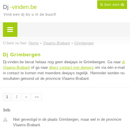
Ik ben een
dj
Dj
-vinden.be
Vind een dj bij u in de buurt!
U bent nu hier:
Home
»
Vlaams-Brabant
»
Grimbergen
Dj Grimbergen
Dj-vinden.be bevat helaas nog geen
deejays in Grimbergen
. Ga naar
dj
Vlaams-Brabant
of ga naar
direct contact met deejays
om via één e-mail
in contact te komen met meerdere deejays tegelijk. Hieronder worden nu
resultaten getoond uit de provincie Vlaams-Brabant.
1
2
»
»»
3db
Niet gevestigd in de plaats Grimbergen, maar wel in de provincie
Vlaams-Brabant.