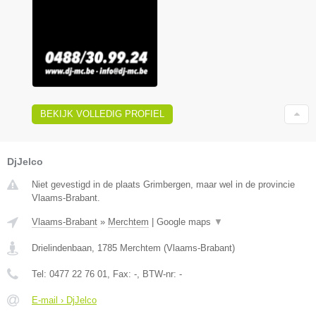
BEKIJK VOLLEDIG PROFIEL
DjJelco
Niet gevestigd in de plaats Grimbergen, maar wel in de provincie
Vlaams-Brabant.
Vlaams-Brabant
»
Merchtem
|
Google maps
▼
Drielindenbaan
,
1785
Merchtem
(
Vlaams-Brabant
)
Tel:
0477 22 76 01
, Fax:
-
, BTW-nr:
-
E-mail › DjJelco