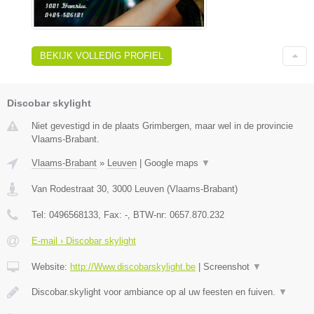
BEKIJK VOLLEDIG PROFIEL
Discobar skylight
Niet gevestigd in de plaats Grimbergen, maar wel in de provincie
Vlaams-Brabant.
Vlaams-Brabant
»
Leuven
|
Google maps
▼
Van Rodestraat 30
,
3000
Leuven
(
Vlaams-Brabant
)
Tel:
0496568133
, Fax:
-
, BTW-nr:
0657.870.232
E-mail › Discobar skylight
Website:
http://Www.discobarskylight.be
|
Screenshot
▼
Discobar.skylight voor ambiance op al uw feesten en fuiven.
▼