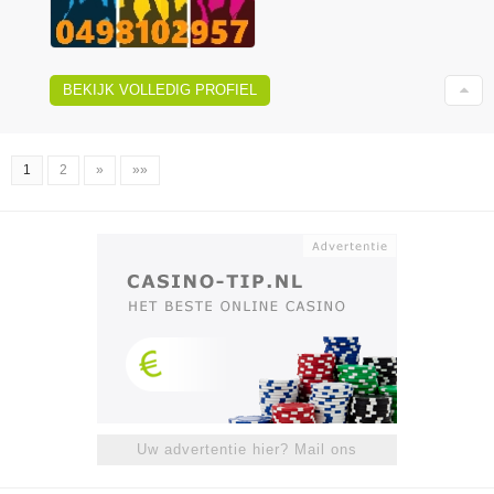
BEKIJK VOLLEDIG PROFIEL
1
2
»
»»
Uw advertentie hier? Mail ons