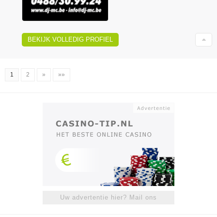
BEKIJK VOLLEDIG PROFIEL
1
2
»
»»
Uw advertentie hier? Mail ons