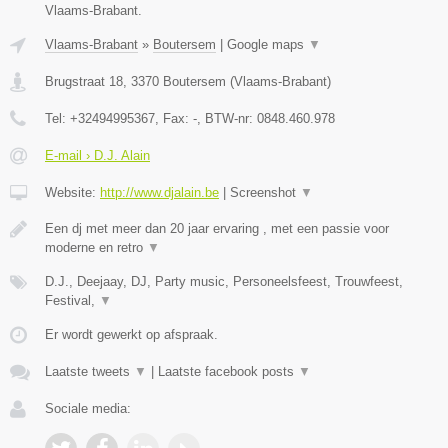
Vlaams-Brabant.
Vlaams-Brabant
»
Boutersem
|
Google maps
▼
Brugstraat 18
,
3370
Boutersem
(
Vlaams-Brabant
)
Tel:
+32494995367
, Fax:
-
, BTW-nr:
0848.460.978
E-mail › D.J. Alain
Website:
http://www.djalain.be
|
Screenshot
▼
Een dj met meer dan 20 jaar ervaring , met een passie voor
moderne en retro
▼
D.J., Deejaay, DJ, Party music, Personeelsfeest, Trouwfeest,
Festival,
▼
Er wordt gewerkt op afspraak.
Laatste tweets
▼
|
Laatste facebook posts
▼
Sociale media: