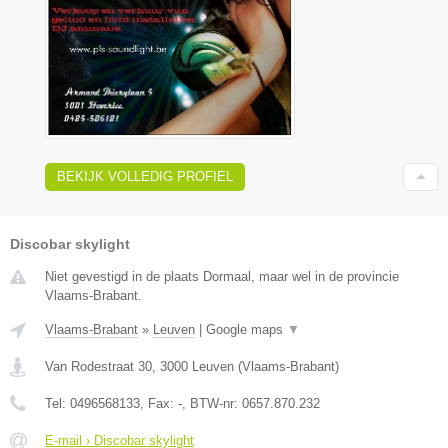
BEKIJK VOLLEDIG PROFIEL
Discobar skylight
Niet gevestigd in de plaats Dormaal, maar wel in de provincie
Vlaams-Brabant.
Vlaams-Brabant
»
Leuven
|
Google maps
▼
Van Rodestraat 30
,
3000
Leuven
(
Vlaams-Brabant
)
Tel:
0496568133
, Fax:
-
, BTW-nr:
0657.870.232
E-mail › Discobar skylight