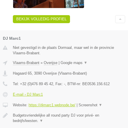
BEKIJK VOLLEDIG PROFIEL
DJ Marc1
Niet gevestigd in de plaats Dormaal, maar wel in de provincie
Vlaams-Brabant.
Vlaams-Brabant
»
Overijse
|
Google maps
▼
Hagaard 65
,
3090
Overijse
(
Vlaams-Brabant
)
Tel:
+32 (0)476 89 45 42
, Fax:
-
, BTW-nr:
BE0536.156.612
E-mail › DJ Marc1
Website:
https://djmarc1.webnode.be/
|
Screenshot
▼
Budgetsvriendelijke all round party DJ voor privé- en
bedrijfsfeesten.
▼