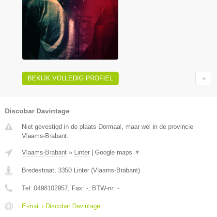
BEKIJK VOLLEDIG PROFIEL
Discobar Davintage
Niet gevestigd in de plaats Dormaal, maar wel in de provincie
Vlaams-Brabant.
Vlaams-Brabant
»
Linter
|
Google maps
▼
Bredestraat
,
3350
Linter
(
Vlaams-Brabant
)
Tel:
0498102957
, Fax:
-
, BTW-nr:
-
E-mail › Discobar Davintage