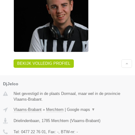
BEKIJK VOLLEDIG PROFIEL
DjJelco
Niet gevestigd in de plaats Dormaal, maar wel in de provincie
Vlaams-Brabant.
Vlaams-Brabant
»
Merchtem
|
Google maps
▼
Drielindenbaan
,
1785
Merchtem
(
Vlaams-Brabant
)
Tel:
0477 22 76 01
, Fax:
-
, BTW-nr:
-