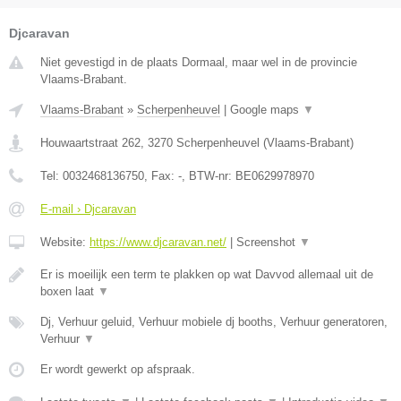
Djcaravan
Niet gevestigd in de plaats Dormaal, maar wel in de provincie
Vlaams-Brabant.
Vlaams-Brabant
»
Scherpenheuvel
|
Google maps
▼
Houwaartstraat 262
,
3270
Scherpenheuvel
(
Vlaams-Brabant
)
Tel:
0032468136750
, Fax:
-
, BTW-nr:
BE0629978970
E-mail › Djcaravan
Website:
https://www.djcaravan.net/
|
Screenshot
▼
Er is moeilijk een term te plakken op wat Davvod allemaal uit de
boxen laat
▼
Dj, Verhuur geluid, Verhuur mobiele dj booths, Verhuur generatoren,
Verhuur
▼
Er wordt gewerkt op afspraak.