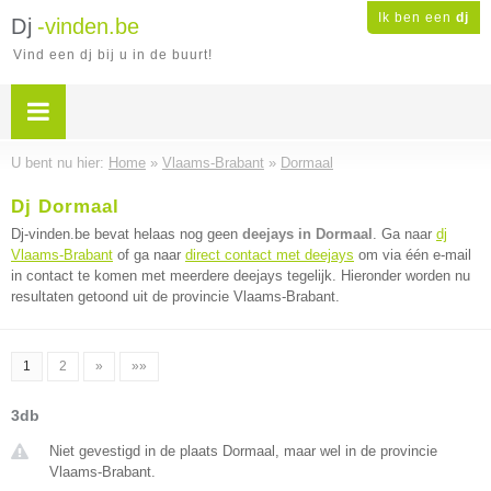
Ik ben een
dj
Dj
-vinden.be
Vind een dj bij u in de buurt!
U bent nu hier:
Home
»
Vlaams-Brabant
»
Dormaal
Dj Dormaal
Dj-vinden.be bevat helaas nog geen
deejays in Dormaal
. Ga naar
dj
Vlaams-Brabant
of ga naar
direct contact met deejays
om via één e-mail
in contact te komen met meerdere deejays tegelijk. Hieronder worden nu
resultaten getoond uit de provincie Vlaams-Brabant.
1
2
»
»»
3db
Niet gevestigd in de plaats Dormaal, maar wel in de provincie
Vlaams-Brabant.