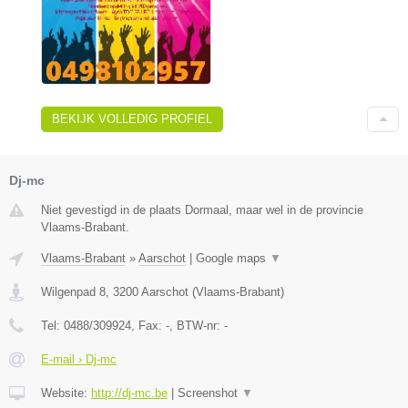
BEKIJK VOLLEDIG PROFIEL
Dj-mc
Niet gevestigd in de plaats Dormaal, maar wel in de provincie
Vlaams-Brabant.
Vlaams-Brabant
»
Aarschot
|
Google maps
▼
Wilgenpad 8
,
3200
Aarschot
(
Vlaams-Brabant
)
Tel:
0488/309924
, Fax:
-
, BTW-nr:
-
E-mail › Dj-mc
Website:
http://dj-mc.be
|
Screenshot
▼