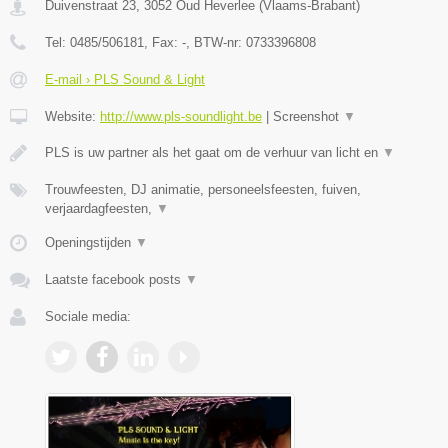
Duivenstraat 23
,
3052
Oud Heverlee
(
Vlaams-Brabant
)
Tel:
0485/506181
, Fax:
-
, BTW-nr:
0733396808
E-mail › PLS Sound & Light
Website:
http://www.pls-soundlight.be
|
Screenshot
▼
PLS is uw partner als het gaat om de verhuur van licht en
▼
Trouwfeesten, DJ animatie, personeelsfeesten, fuiven,
verjaardagfeesten,
▼
Openingstijden
▼
Laatste facebook posts
▼
Sociale media: