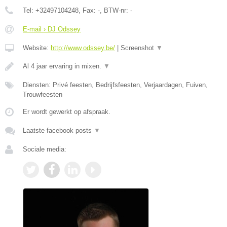
Tel:
+32497104248
, Fax:
-
, BTW-nr:
-
E-mail › DJ Odssey
Website:
http://www.odssey.be/
|
Screenshot
▼
Al 4 jaar ervaring in mixen.
▼
Diensten: Privé feesten, Bedrijfsfeesten, Verjaardagen, Fuiven,
Trouwfeesten
Er wordt gewerkt op afspraak.
Laatste facebook posts
▼
Sociale media: