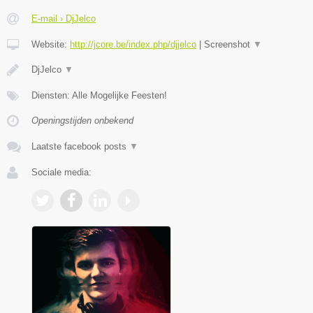
E-mail › DjJelco
Website:
http://jcore.be/index.php/djjelco
|
Screenshot
▼
DjJelco
▼
Diensten: Alle Mogelijke Feesten!
Openingstijden onbekend
Laatste facebook posts
▼
Sociale media: