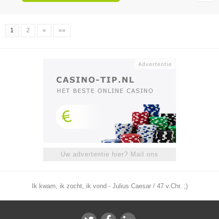
1
2
»
»»
Uw advertentie hier? Mail ons
Ik kwam, ik zocht, ik vond - Julius Caesar / 47 v.Chr. ;)