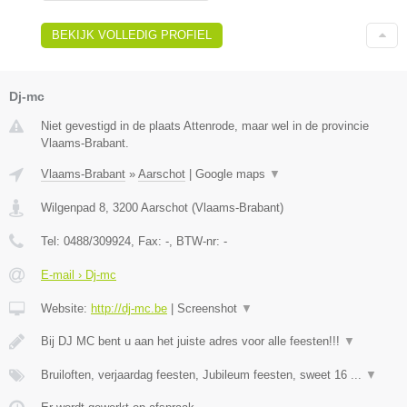
BEKIJK VOLLEDIG PROFIEL
Dj-mc
Niet gevestigd in de plaats Attenrode, maar wel in de provincie
Vlaams-Brabant.
Vlaams-Brabant
»
Aarschot
|
Google maps
▼
Wilgenpad 8
,
3200
Aarschot
(
Vlaams-Brabant
)
Tel:
0488/309924
, Fax:
-
, BTW-nr:
-
E-mail › Dj-mc
Website:
http://dj-mc.be
|
Screenshot
▼
Bij DJ MC bent u aan het juiste adres voor alle feesten!!!
▼
Bruiloften, verjaardag feesten, Jubileum feesten, sweet 16 ...
▼