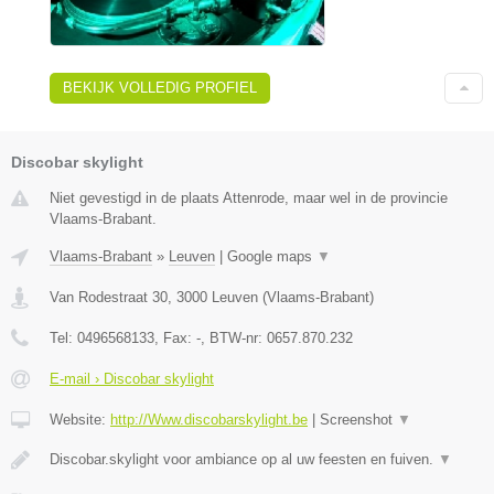
BEKIJK VOLLEDIG PROFIEL
Discobar skylight
Niet gevestigd in de plaats Attenrode, maar wel in de provincie
Vlaams-Brabant.
Vlaams-Brabant
»
Leuven
|
Google maps
▼
Van Rodestraat 30
,
3000
Leuven
(
Vlaams-Brabant
)
Tel:
0496568133
, Fax:
-
, BTW-nr:
0657.870.232
E-mail › Discobar skylight
Website:
http://Www.discobarskylight.be
|
Screenshot
▼
Discobar.skylight voor ambiance op al uw feesten en fuiven.
▼