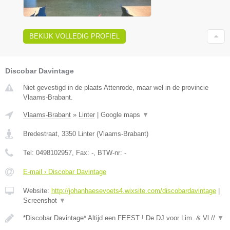
BEKIJK VOLLEDIG PROFIEL
Discobar Davintage
Niet gevestigd in de plaats Attenrode, maar wel in de provincie
Vlaams-Brabant.
Vlaams-Brabant
»
Linter
|
Google maps
▼
Bredestraat
,
3350
Linter
(
Vlaams-Brabant
)
Tel:
0498102957
, Fax:
-
, BTW-nr:
-
E-mail › Discobar Davintage
Website:
http://johanhaesevoets4.wixsite.com/discobardavintage
|
Screenshot
▼
*Discobar Davintage* Altijd een FEEST ! De DJ voor Lim. & Vl //
▼