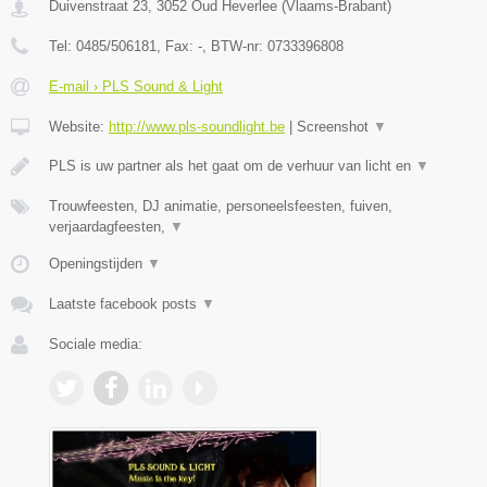
Duivenstraat 23
,
3052
Oud Heverlee
(
Vlaams-Brabant
)
Tel:
0485/506181
, Fax:
-
, BTW-nr:
0733396808
E-mail › PLS Sound & Light
Website:
http://www.pls-soundlight.be
|
Screenshot
▼
PLS is uw partner als het gaat om de verhuur van licht en
▼
Trouwfeesten, DJ animatie, personeelsfeesten, fuiven,
verjaardagfeesten,
▼
Openingstijden
▼
Laatste facebook posts
▼
Sociale media: