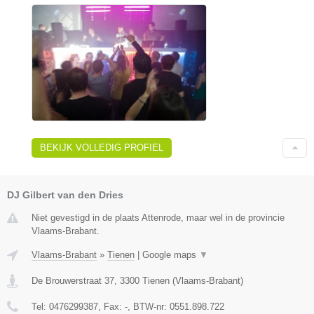
BEKIJK VOLLEDIG PROFIEL
DJ Gilbert van den Dries
Niet gevestigd in de plaats Attenrode, maar wel in de provincie
Vlaams-Brabant.
Vlaams-Brabant
»
Tienen
|
Google maps
▼
De Brouwerstraat 37
,
3300
Tienen
(
Vlaams-Brabant
)
Tel:
0476299387
, Fax:
-
, BTW-nr:
0551.898.722