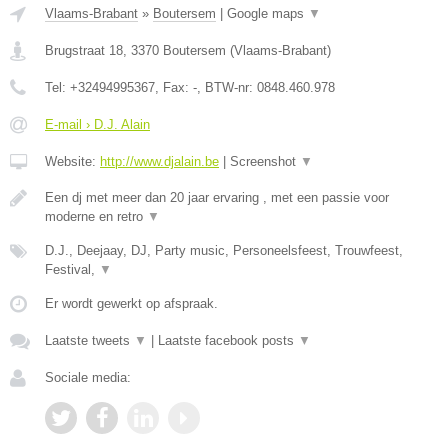
Vlaams-Brabant
»
Boutersem
|
Google maps
▼
Brugstraat 18
,
3370
Boutersem
(
Vlaams-Brabant
)
Tel:
+32494995367
, Fax:
-
, BTW-nr:
0848.460.978
E-mail › D.J. Alain
Website:
http://www.djalain.be
|
Screenshot
▼
Een dj met meer dan 20 jaar ervaring , met een passie voor
moderne en retro
▼
D.J., Deejaay, DJ, Party music, Personeelsfeest, Trouwfeest,
Festival,
▼
Er wordt gewerkt op afspraak.
Laatste tweets
▼
|
Laatste facebook posts
▼
Sociale media: