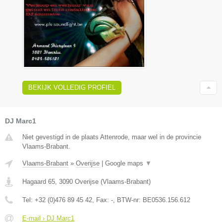
BEKIJK VOLLEDIG PROFIEL
DJ Marc1
Niet gevestigd in de plaats Attenrode, maar wel in de provincie
Vlaams-Brabant.
Vlaams-Brabant
»
Overijse
|
Google maps
▼
Hagaard 65
,
3090
Overijse
(
Vlaams-Brabant
)
Tel:
+32 (0)476 89 45 42
, Fax:
-
, BTW-nr:
BE0536.156.612
E-mail › DJ Marc1