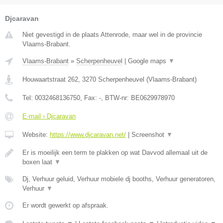
Djcaravan
Niet gevestigd in de plaats Attenrode, maar wel in de provincie
Vlaams-Brabant.
Vlaams-Brabant
»
Scherpenheuvel
|
Google maps
▼
Houwaartstraat 262
,
3270
Scherpenheuvel
(
Vlaams-Brabant
)
Tel:
0032468136750
, Fax:
-
, BTW-nr:
BE0629978970
E-mail › Djcaravan
Website:
https://www.djcaravan.net/
|
Screenshot
▼
Er is moeilijk een term te plakken op wat Davvod allemaal uit de
boxen laat
▼
Dj, Verhuur geluid, Verhuur mobiele dj booths, Verhuur generatoren,
Verhuur
▼
Er wordt gewerkt op afspraak.