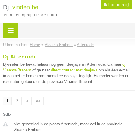
Ik ben een
dj
Dj
-vinden.be
Vind een dj bij u in de buurt!
U bent nu hier:
Home
»
Vlaams-Brabant
»
Attenrode
Dj Attenrode
Dj-vinden.be bevat helaas nog geen
deejays in Attenrode
. Ga naar
dj
Vlaams-Brabant
of ga naar
direct contact met deejays
om via één e-mail
in contact te komen met meerdere deejays tegelijk. Hieronder worden nu
resultaten getoond uit de provincie Vlaams-Brabant.
1
2
»
»»
3db
Niet gevestigd in de plaats Attenrode, maar wel in de provincie
Vlaams-Brabant.