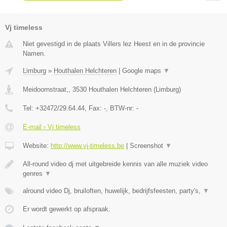
Vj timeless
Niet gevestigd in de plaats Villers lez Heest en in de provincie
Namen.
Limburg
»
Houthalen Helchteren
|
Google maps
▼
Meidoornstraat,
,
3530
Houthalen Helchteren
(
Limburg
)
Tel:
+32472/29.64.44
, Fax:
-
, BTW-nr:
-
E-mail › Vj timeless
Website:
http://www.vj-timeless.be
|
Screenshot
▼
All-round video dj met uitgebreide kennis van alle muziek video
genres
▼
alround video Dj, bruiloften, huwelijk, bedrijfsfeesten, party's,
▼
Er wordt gewerkt op afspraak.