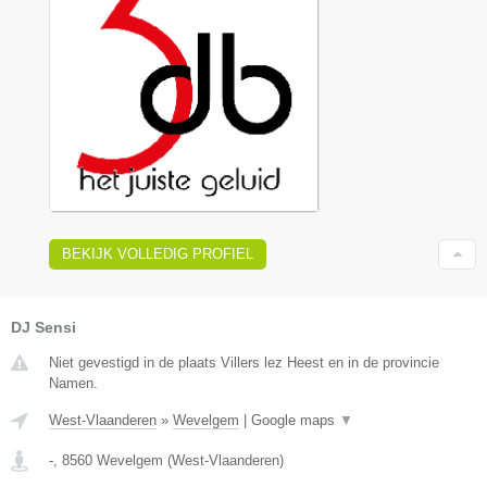
BEKIJK VOLLEDIG PROFIEL
DJ Sensi
Niet gevestigd in de plaats Villers lez Heest en in de provincie
Namen.
West-Vlaanderen
»
Wevelgem
|
Google maps
▼
-
,
8560
Wevelgem
(
West-Vlaanderen
)