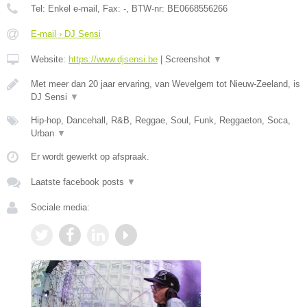
Tel:
Enkel e-mail
, Fax:
-
, BTW-nr:
BE0668556266
E-mail › DJ Sensi
Website:
https://www.djsensi.be
|
Screenshot
▼
Met meer dan 20 jaar ervaring, van Wevelgem tot Nieuw-Zeeland, is
DJ Sensi
▼
Hip-hop, Dancehall, R&B, Reggae, Soul, Funk, Reggaeton, Soca,
Urban
▼
Er wordt gewerkt op afspraak.
Laatste facebook posts
▼
Sociale media: