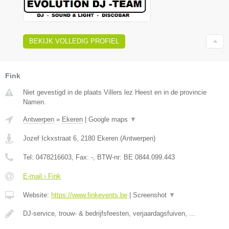
BEKIJK VOLLEDIG PROFIEL
Fink
Niet gevestigd in de plaats Villers lez Heest en in de provincie
Namen.
Antwerpen
»
Ekeren
|
Google maps
▼
Jozef Ickxstraat 6
,
2180
Ekeren
(
Antwerpen
)
Tel:
0478216603
, Fax:
-
, BTW-nr:
BE 0844.099.443
E-mail › Fink
Website:
https://www.finkevents.be
|
Screenshot
▼
DJ-service, trouw- & bedrijfsfeesten, verjaardagsfuiven, ...