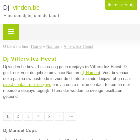
Ik ben een
dj
Dj
-vinden.be
Vind een dj bij u in de buurt!
U bent nu hier:
Home
»
Namen
»
Villers lez Heest
Dj Villers lez Heest
Dj-vinden.be bevat helaas nog geen
deejays in Villers lez Heest
. Dit
geldt ook voor de gehele provincie Namen (
dj Namen
). Voer bovenaan
deze pagina uw postcode in voor de dichtstbijzijnde deejays of ga naar
direct contact met deejays
om via één e-mail in contact te komen met
meerdere deejays tegelijk. Hieronder worden nu overige resultaten
getoond.
1
2
3
4
5
»
»»
Dj Manuel Cops