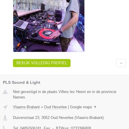
BEKIJK VOLLEDIG PROFIEL
PLS Sound & Light
Niet gevestigd in de plaats Villers lez Heest en in de provincie
Namen.
Vlaams-Brabant
»
Oud Heverlee
|
Google maps
▼
Duivenstraat 23
,
3052
Oud Heverlee
(
Vlaams-Brabant
)
Tel:
0485/506181
, Fax:
-
, BTW-nr:
0733396808