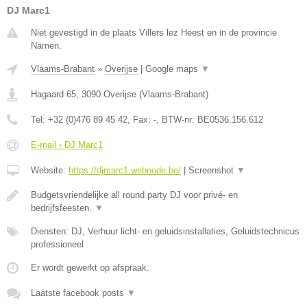
DJ Marc1
Niet gevestigd in de plaats Villers lez Heest en in de provincie
Namen.
Vlaams-Brabant
»
Overijse
|
Google maps
▼
Hagaard 65
,
3090
Overijse
(
Vlaams-Brabant
)
Tel:
+32 (0)476 89 45 42
, Fax:
-
, BTW-nr:
BE0536.156.612
E-mail › DJ Marc1
Website:
https://djmarc1.webnode.be/
|
Screenshot
▼
Budgetsvriendelijke all round party DJ voor privé- en
bedrijfsfeesten.
▼
Diensten: DJ, Verhuur licht- en geluidsinstallaties, Geluidstechnicus
professioneel
Er wordt gewerkt op afspraak.
Laatste facebook posts
▼