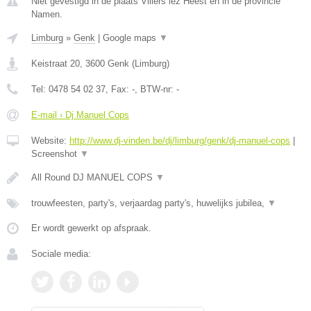
Niet gevestigd in de plaats Villers lez Heest en in de provincie
Namen.
Limburg
»
Genk
|
Google maps
▼
Keistraat 20
,
3600
Genk
(
Limburg
)
Tel:
0478 54 02 37
, Fax:
-
, BTW-nr:
-
E-mail › Dj Manuel Cops
Website:
http://www.dj-vinden.be/dj/limburg/genk/dj-manuel-cops
|
Screenshot
▼
All Round DJ MANUEL COPS
▼
trouwfeesten, party's, verjaardag party's, huwelijks jubilea,
▼
Er wordt gewerkt op afspraak.
Sociale media: