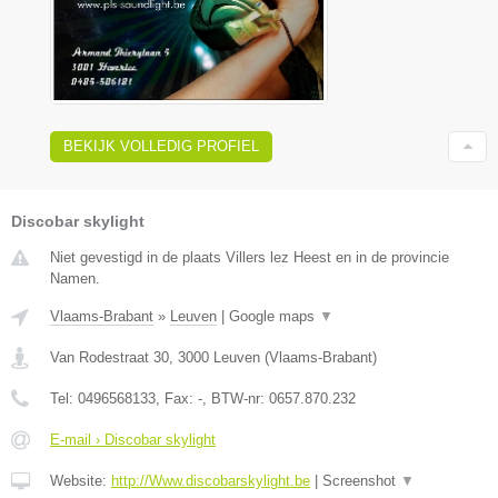
BEKIJK VOLLEDIG PROFIEL
Discobar skylight
Niet gevestigd in de plaats Villers lez Heest en in de provincie
Namen.
Vlaams-Brabant
»
Leuven
|
Google maps
▼
Van Rodestraat 30
,
3000
Leuven
(
Vlaams-Brabant
)
Tel:
0496568133
, Fax:
-
, BTW-nr:
0657.870.232
E-mail › Discobar skylight
Website:
http://Www.discobarskylight.be
|
Screenshot
▼