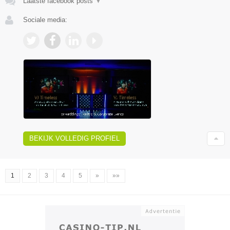
Laatste facebook posts
▼
Sociale media:
BEKIJK VOLLEDIG PROFIEL
1
2
3
4
5
»
»»