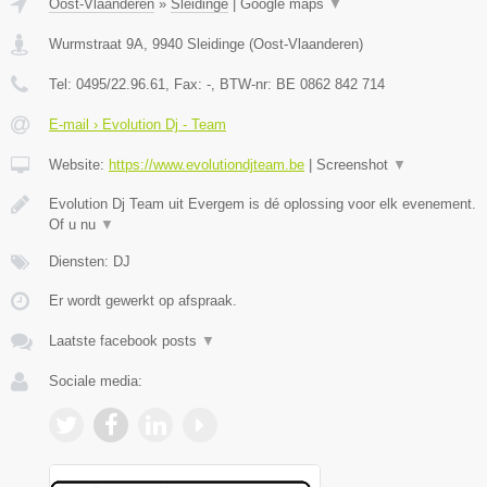
Oost-Vlaanderen
»
Sleidinge
|
Google maps
▼
Wurmstraat 9A
,
9940
Sleidinge
(
Oost-Vlaanderen
)
Tel:
0495/22.96.61
, Fax:
-
, BTW-nr:
BE 0862 842 714
E-mail › Evolution Dj - Team
Website:
https://www.evolutiondjteam.be
|
Screenshot
▼
Evolution Dj Team uit Evergem is dé oplossing voor elk evenement.
Of u nu
▼
Diensten: DJ
Er wordt gewerkt op afspraak.
Laatste facebook posts
▼
Sociale media: