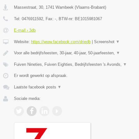
Massestraat, 30
,
1741
Wambeek
(
Vlaams-Brabant
)
Tel:
0476911592
, Fax:
-
, BTW-nr:
BE1015981067
E-mail › 3db
Website:
https://www.facebook.com/driedb
|
Screenshot
▼
Voor alle bedrijfsfeesten, 30-jaar, 40-jaar, 50-jaarfeesten,
▼
Fuiven Nineties, Fuiven Eighties, Bedrijfsfeesten 's Avonds,
▼
Er wordt gewerkt op afspraak.
Laatste facebook posts
▼
Sociale media: